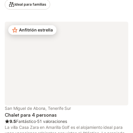
adicionales incluyen Wi-Fi de alta velocidad, aire acondicionado
Ideal para familias
(en 2 habitaciones), televisión por satélite, una lavadora y una
trona y una cuna bajo petición. Debido a su céntrica ubicación,
se puede llegar andando a restaurantes de moda de comida
típica Canaria, Mexicana, India o Italiana, bares y cafeterías
Anfitrión estrella
para degustar un exquisito café en tan sólo 1-3 minutos y el
supermercado más cercano está a 7 minutos andando (550 m).
También puedes encontrar una farmacia (500 m) con amplio
horario. Además, la playa de los Patos está a 10 minutos en
coche (4,4 km), mientras que el aeropuerto de Tenerife Norte
está a 18 minutos en coche (20,9 km). La ropa de cama y las
toallas están incluidas en el precio. Las fiestas están
estrictamente prohibidas. No se admiten mascotas. Abstenerse
menores de 25 años. Tu zona exterior privada incluye una
piscina, terrazas (abiertas y cubiertas), un balcón, una ducha
exterior y una barbacoa. Aquí podrás disfrutar de una copa de
vino mientras contemplas la mejor puesta de sol de Tenerife.
San Miguel de Abona, Tenerife Sur
Chalet para 4 personas
9.5
Fantástico
⋅
51 valoraciones
La villa Casa Zara en Amarilla Golf es el alojamiento ideal para