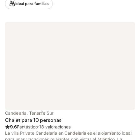
El interior presenta un estilo rústico y auténtico, con mobiliario
Ideal para familias
tradicional de la isla tal como se aprecia en las fotos del
anuncio. Es un alojamiento pensado para quienes buscan una
experiencia genuina y desconectada, donde las impresionantes
vistas al mar, la piscina privada y el paisaje natural son los
verdaderos protagonistas. Entre las comodidades encontraréis
Wi-Fi de alta velocidad (apto para videollamadas), TV, lavadora
y 1 cuna. Tened en cuenta que no hay aire acondicionado. En el
exterior disfrutaréis de piscina privada, terrazas cubiertas y al
aire libre, jardín privado y barbacoa. Las lámparas colgantes de
la terraza son decorativas y están desconectadas por
seguridad. Hay aparcamiento en la propiedad. No se admiten
mascotas. Se recomienda coche para recorrer la zona. No se
permiten eventos. La propiedad aplica prácticas sostenibles,
como reciclaje y medidas de ahorro de agua y energía. La
propiedad forma parte de una gran finca privada de 20
hectáreas, donde conviven unas 10 casas en total. La piscina y
el jardín son de uso exclusivo. Al tratarse de un entorno rur
Candelaria, Tenerife Sur
Chalet para 10 personas
9.6
Fantástico
⋅
18 valoraciones
La villa Private Candelaria en Candelaria es el alojamiento ideal
para unas vacaciones relajantes con vistas al Atlántico. La