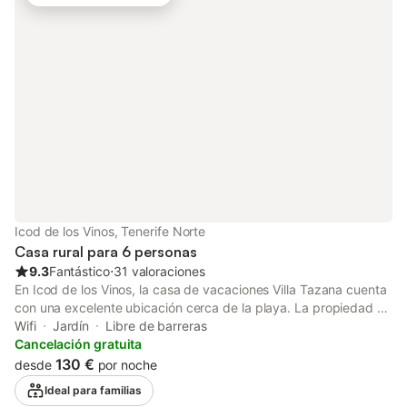
una zona exterior compartida que incluye una piscina. Hay
aparcamiento disponible en la propiedad. No se admiten
animales de compañía. El aire acondicionado no está disponible
actualmente. Las fiestas no están permitidas. Se recomienda
llevar ropa de abrigo en los meses de invierno, ya que la casa
está situada a gran altura.
Icod de los Vinos, Tenerife Norte
Casa rural para 6 personas
9.3
Fantástico
⋅
31 valoraciones
En Icod de los Vinos, la casa de vacaciones Villa Tazana cuenta
con una excelente ubicación cerca de la playa. La propiedad de
100 m² consta de una sala de estar, una cocina bien equipada,
Wifi
Jardín
Libre de barreras
3 dormitorios y 3 baños, así como un baño adicional y por lo
Cancelación gratuita
tanto puede acomodar a 6 personas. Los servicios adicionales
130 €
desde
por noche
incluyen Wi-Fi de alta velocidad con un espacio de trabajo
Ideal para familias
dedicado para el teletrabajo, un ventilador, una lavadora, así