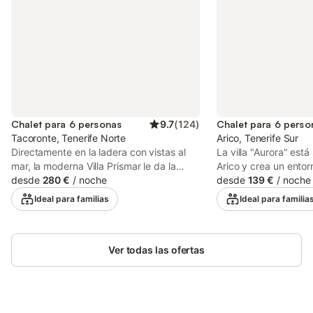
Chalet para 6 personas
9.7
(
124
)
Chalet para 6 perso
Tacoronte, Tenerife Norte
Arico, Tenerife Sur
Directamente en la ladera con vistas al
La villa "Aurora" está
mar, la moderna Villa Prismar le da la
Arico y crea un ento
bienvenida en la municipalidad de
desde
280 €
/
noche
su escapada con vista
desde
139 €
/
noche
Tacoronte, en la costa noreste de
impresionante propi
Ideal para familias
Ideal para familia
Tenerife. La confortable casa de
consta de una sala de
vacaciones se extiende sobre tres niveles
totalmente equipada, 
y consta de una sala de estar, una cocina
baños y un aseo adici
bien equipada con lavavajillas, 3
Ver todas las ofertas
capacidad para 6 per
dormitorios, así como 3 baños (uno de
y comodidades adicio
ellos en suite) y por lo tanto puede alojar
de alta velocidad (ap
a 6 personas (2 niños adicionales se
videollamadas), un e
pueden acomodar por un suplemento).
una televisión, un ven