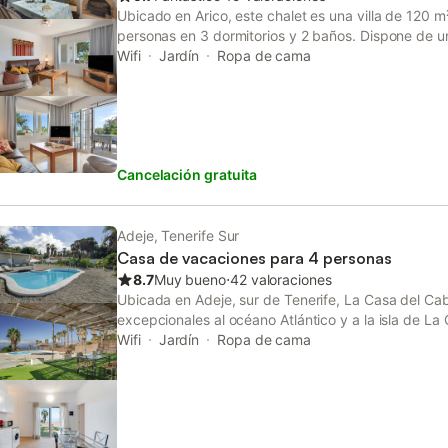
Ubicado en Arico, este chalet es una villa de 120 m
personas en 3 dormitorios y 2 baños. Dispone de u
equipada, así como Wi-Fi apto para videollamadas, 
Wifi
Jardín
Ropa de cama
y un espacio de trabajo dedicado. En el exterior, po
privado con vistas al mar y varias zonas al aire libr
y descubiertas. La piscina privada al aire libre y l
comodidad a vuestra estancia, mientras que la ba
disfrutar de comidas al aire libre. El aparcamiento e
Cancelación gratuita
manera compartida. La propiedad está convenient
playa y con acceso al transporte público. Tened e
eventos en la propiedad. Está permitido fumar en la
Adeje, Tenerife Sur
Casa de vacaciones para 4 personas
8.7
Muy bueno
⋅
42 valoraciones
Ubicada en Adeje, sur de Tenerife, La Casa del Cab
excepcionales al océano Atlántico y a la isla de La
propiedad acoge hasta 4 huéspedes en 1 dormitori
Wifi
Jardín
Ropa de cama
un salón con 2 camas individuales adicionales, 1 b
equipada. El interior presenta un estilo rústico y au
tradicional de la isla tal como se aprecia en las fot
alojamiento pensado para quienes buscan una expe
desconectada, donde las impresionantes vistas al ma