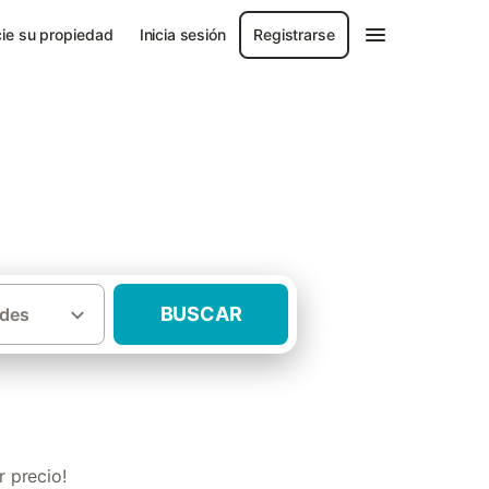
ie su propiedad
Inicia sesión
Registrarse
BUSCAR
des
·
rias
Casas rurales con piscina Tenerife
 precio!