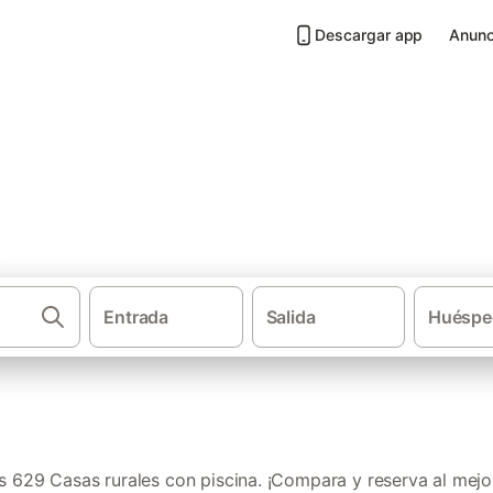
Descargar app
Anunc
piscina en Tenerife
Entrada
Salida
Huéspe
·
Casas rurales
Cana
 629 Casas rurales con piscina. ¡Compara y reserva al mejor