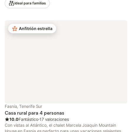
Ideal para familias
incluyen Wi-Fi (apto para videollamadas) con un espacio de
trabajo dedicado, televisión por cable con servicios de
streaming, así como lavadora. Hay una cuna disponible bajo
petición. Lo más destacado de este alojamiento incluye una
Anfitrión estrella
fantástica piscina privada, una bañera de hidromasaje, un
jardín, una terraza descubierta, una terraza cubierta, una
barbacoa y una ducha exterior. La propiedad también cuenta
con una cancha de baloncesto y red de voley, perfectas para
disfrutar de unas relajantes vistas al mar mientras prepara una
saludable comida para su familia. Hay muchas rutas de
senderismo y bicicleta cerca. Hay 2 plazas de aparcamiento
disponibles en la propiedad. Se admiten mascotas por un
suplemento. El establecimiento ofrece productos caseros. Hay
aparcamiento para motos y bicicletas.
Fasnia, Tenerife Sur
Casa rural para 4 personas
10.0
Fantástico
⋅
17 valoraciones
Con vistas al Atlántico, el chalet Marcela Joaquin Mountain
House en Fasnia es perfecto para unas vacaciones relajantes.