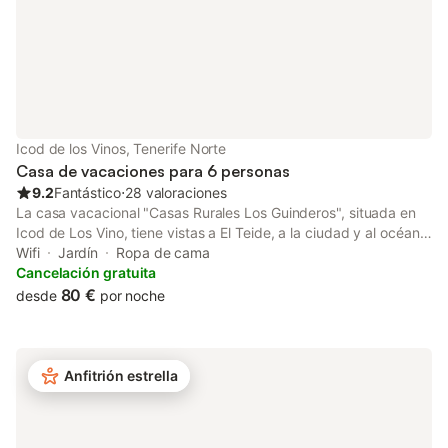
disponible. El aire acondicionado no está disponible
actualmente.
Icod de los Vinos, Tenerife Norte
Casa de vacaciones para 6 personas
9.2
Fantástico
⋅
28 valoraciones
La casa vacacional "Casas Rurales Los Guinderos", situada en
Icod de Los Vino, tiene vistas a El Teide, a la ciudad y al océano.
La propiedad, de 100 m², consta de un salón, una cocina bien
Wifi
Jardín
Ropa de cama
equipada, 3 dormitorios y 1 baño, por lo que puede acomodar a
Cancelación gratuita
6 personas. El Wi-Fi es apto para hacer videollamadas, una
80 €
desde
por noche
lavadora y televisión por cable. Los niños están permitidos y
también hay una cuna y una trona disponibles bajo petición. Su
zona exterior privada incluye un jardín, una terraza descubierta,
un balcón y una barbacoa privada. La propiedad tiene acceso a
Anfitrión estrella
una zona exterior compartida que incluye una piscina. Hay
aparcamiento disponible en la propiedad. No se admiten
animales de compañía. El aire acondicionado no está disponible