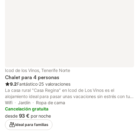
hay aire acondicionado.
Icod de los Vinos, Tenerife Norte
Chalet para 4 personas
9.2
Fantástico
⋅
25 valoraciones
La casa rural "Casa Regina" en Icod de Los Vinos es el
alojamiento ideal para pasar unas vacaciones sin estrés con tus
seres queridos. Esta propiedad consta de una sala de estar, una
Wifi
Jardín
Ropa de cama
cocina bien equipada, 1 dormitorio y 1 baño, por lo que puede
Cancelación gratuita
alojar a 4 personas. Los servicios adicionales incluyen Wi-Fi de
93 €
desde
por noche
alta velocidad (apto para videollamadas), televisión, lavadora y
Ideal para familias
secadora. Este alquiler vacacional ofrece un espacio exterior
privado con piscina, jardín, terraza descubierta y terraza