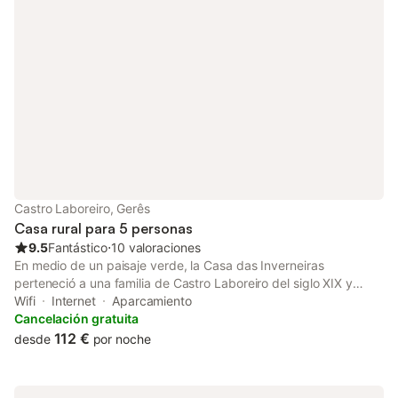
Castro Laboreiro, Gerês
Casa rural para 5 personas
9.5
Fantástico
⋅
10 valoraciones
En medio de un paisaje verde, la Casa das Inverneiras
perteneció a una familia de Castro Laboreiro del siglo XIX y
constaba de un patio de ganado en la parte inferior y una casa
Wifi
Internet
Aparcamiento
residencial en la parte superior. Ha sido restaurada con gran
Cancelación gratuita
comodidad y gusto, recuperando todo su esplendor, en una
112 €
desde
por noche
armoniosa fusión entre confort y naturaleza, con una fauna y
flora diversas, que invitan a pasar unos días en pleno contacto
con la naturaleza en el corazón del Parque Nacional de Peneda