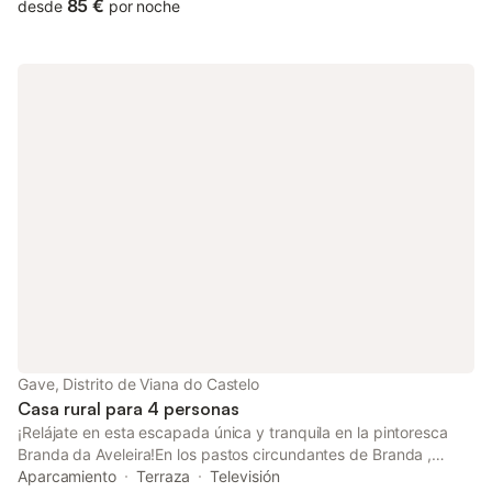
ritmo frenético de los días urbanos y la experiencia, de cerca, la
85 €
desde
por noche
riqueza cultural del paisaje montañoso y la vida cotidiana
conectada con la agricultura, el pastoreo y la apicultura.¡Un
lugar verdaderamente idílico, que sin duda no olvidarás!
Gave, Distrito de Viana do Castelo
Casa rural para 4 personas
¡Relájate en esta escapada única y tranquila en la pintoresca
Branda da Aveleira!En los pastos circundantes de Branda ,
campos y montañas, observamos fácilmente ovejas, ganado,
Aparcamiento
Terraza
Televisión