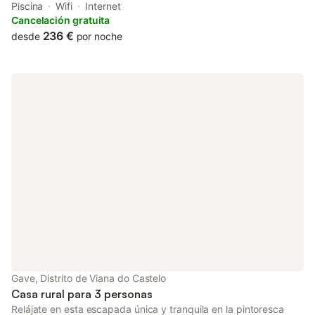
combining the beauty of times gone by with the comfort of
Piscina
Wifi
Internet
modern times. Located in a very quiet place, Casa dos
Cancelación gratuita
Cabreiros is fully integrated in the rural life of the highlands, in
236 €
desde
por noche
concrete, in an Alvarinho wine farm, of organic production.
Come and enjoy some days of rest in the middle of the green ...
Gave, Distrito de Viana do Castelo
Casa rural para 3 personas
Relájate en esta escapada única y tranquila en la pintoresca