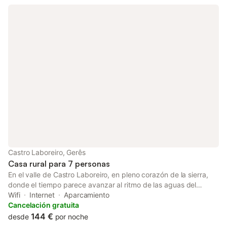
lugar verdaderamente idílico, que sin duda no olvidarás!
Castro Laboreiro, Gerês
Casa rural para 7 personas
En el valle de Castro Laboreiro, en pleno corazón de la sierra,
donde el tiempo parece avanzar al ritmo de las aguas del
arroyo, se alza la Casa Coração de Dorna. Una antigua casa de
Wifi
Internet
Aparcamiento
piedra que restauramos con paciencia, respeto y mucho amor.
Cancelación gratuita
Cuando la encontramos en 2019, sus paredes cansadas aún
144 €
desde
por noche
conservaban el eco de las generaciones que vivieron de lo que