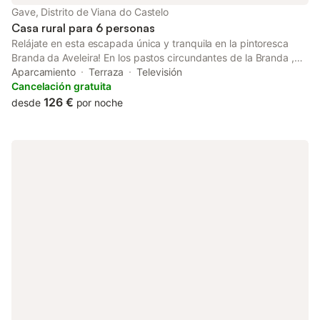
à portuguesa, el cabrito o la lamprea. Casa do Rego a las
Gave, Distrito de Viana do Castelo
puertas del Parque Nacional de Peneda-Gerês es un lugar ideal
Casa rural para 6 personas
para aqu
Relájate en esta escapada única y tranquila en la pintoresca
Branda da Aveleira! En los pastos circundantes de la Branda ,
campos y montañas, observamos fácilmente ovejas, ganado,
Aparcamiento
Terraza
Televisión
caballos e incluso cabras. Este es el lugar perfecto para dejar el
Cancelación gratuita
ritmo frenético de los días urbanos y vivir, de cerca, la riqueza
126 €
desde
por noche
cultural del paisaje montañoso y la vida cotidiana conectada
con la agricultura, el pastoreo y la apicultura. Un lugar
verdaderamente idílico, que sin duda no olvidarás!