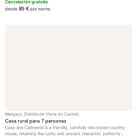
caballos e incluso cabras.Este es el lugar perfecto para dejar el
Cancelación gratuita
ritmo frenético de los días urbanos y la experiencia, de cerca, la
85 €
desde
por noche
riqueza cultural del paisaje montañoso y la vida cotidiana
conectada con la agricultura, el pastoreo y la apicultura.¡Un
lugar verdaderamente idílico, que sin duda no olvidarás!
Melgaço, Distrito de Viana do Castelo
Casa rural para 7 personas
Casa dos Cabreiros is a friendly, carefully decorated country
house, retaining the rustic and ancient character, perfectly