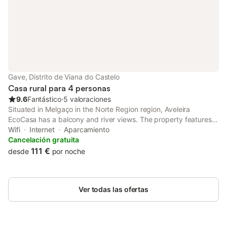
Dispone de aparcamiento en las instalaciones y en la calle. Se
admiten mascotas y la propiedad ofrece vistas a las montañas y
al río. El centro de la ciudad y Castro Laboreiro se encuentran a
900 m, mientras que el río Laboreiro está a 2 km. La zona es
ideal para practicar senderismo y se proporcionan juegos de
mesa para su ocio. Tenga en cuenta que las plantas superiores
solo son accesibles por escaleras.
Gave, Distrito de Viana do Castelo
Casa rural para 4 personas
9.6
Fantástico
⋅
5 valoraciones
Situated in Melgaço in the Norte Region region, Aveleira
EcoCasa has a balcony and river views. The property features
garden views. Free WiFi is available throughout the property
Wifi
Internet
Aparcamiento
and Nossa Senhora da Peneda Sanctuary is 14 km away.
Cancelación gratuita
111 €
desde
por noche
Ver todas las ofertas