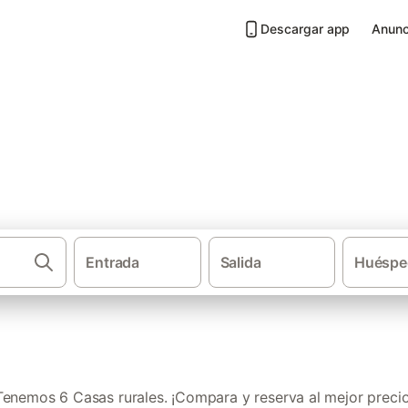
Descargar app
Anunc
Povoa de Varzim
Entrada
Salida
Huéspe
·
·
Casas rurales
Portugal
Región Norte (P
Tenemos 6 Casas rurales. ¡Compara y reserva al mejor precio