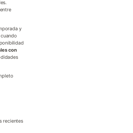
es.
 entre
emporada y
, cuando
ponibilidad
ales con
odidades
mpleto
s recientes