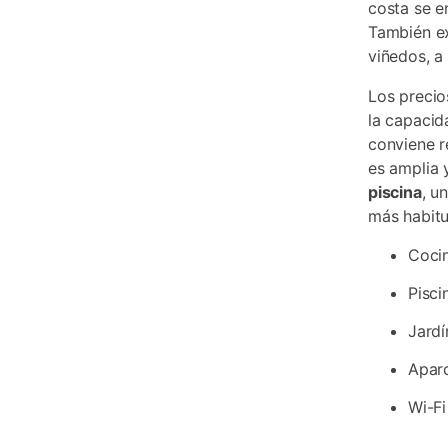
costa se e
También ex
viñedos, a 
Los precio
la capacid
conviene r
es amplia 
piscina
, u
más habitu
Coci
Pisci
Jardí
Aparc
Wi-Fi