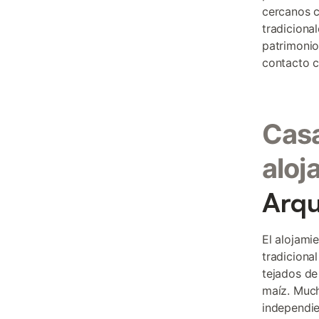
cercanos c
tradiciona
patrimonio
contacto c
Casa
aloj
Arqu
El alojami
tradiciona
tejados de
maíz. Much
independie