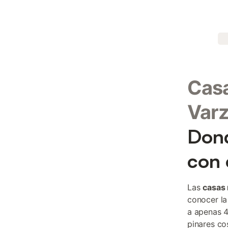
Casa
Varz
Dond
con 
Las
casas 
conocer la
a apenas 4
pinares co