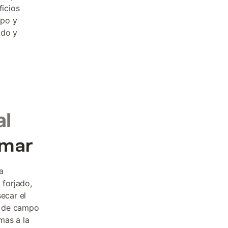
icios
mpo y
ado y
al
 mar
a
 forjado,
ecar el
s de campo
mas a la