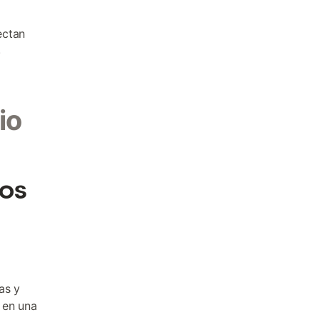
ectan
.
io
los
as y
 en una