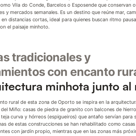
omo Vila do Conde, Barcelos o Esposende que conservan of
les y mercados semanales. Es un destino que reúne mar, ca
 en distancias cortas, ideal para quienes buscan ritmo paus
on el paisaje minhoto.
s tradicionales y
amientos con encanto rur
itectura minhota junto al
ento rural de esta zona de Oporto se inspira en la arquitectur
l del Miño: casas de piedra de granito con balcones de hierro
 teja curva y hórreos (espigueiros) que antaño servían para s
as de estas construcciones se han rehabilitado como casa
ntes con jardín propio, mientras que en las zonas más próxi