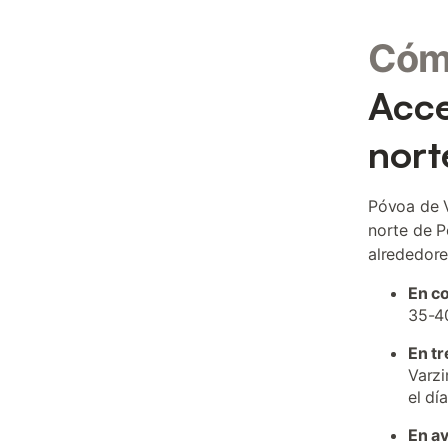
Cómo
Acce
nort
Póvoa de V
norte de Po
alrededore
En c
35-40
En tr
Varzi
el día
En a