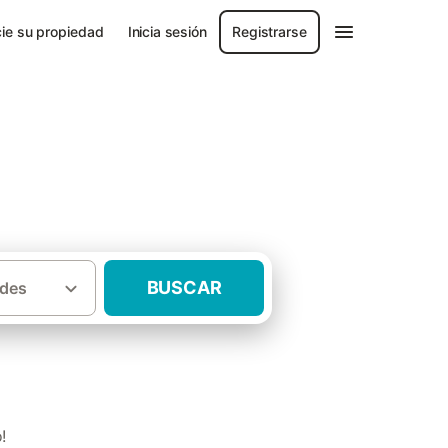
ie su propiedad
Inicia sesión
Registrarse
BUSCAR
des
·
ortugal)
Casas rurales Povoa de Varzim
!