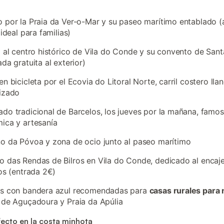
 por la Praia da Ver-o-Mar y su paseo marítimo entablado 
, ideal para familias)
a al centro histórico de Vila do Conde y su convento de Sant
ada gratuita al exterior)
en bicicleta por el Ecovia do Litoral Norte, carril costero lla
izado
do tradicional de Barcelos, los jueves por la mañana, famo
ica y artesanía
o da Póvoa y zona de ocio junto al paseo marítimo
 das Rendas de Bilros en Vila do Conde, dedicado al encaj
los (entrada 2€)
as con bandera azul recomendadas para
casas rurales para 
 de Aguçadoura y Praia da Apúlia
fecto en la costa minhota