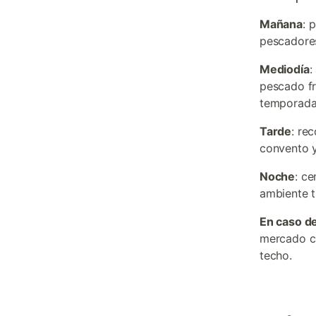
Mañana
: 
pescadores
Mediodía
:
pescado fr
temporada 
Tarde
: re
convento y
Noche
: ce
ambiente t
En caso de
mercado cu
techo.