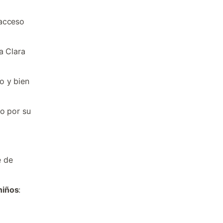
(acceso
a Clara
no y bien
so por su
e de
niños
: