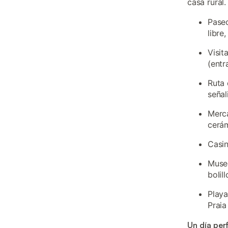
casa rural.
Paseo
libre
Visit
(entr
Ruta 
señal
Merca
cerám
Casin
Museo
bolil
Play
Praia
Un día per