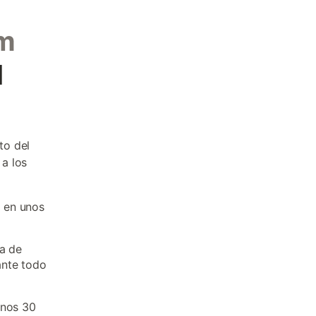
im
l
to del
 a los
 en unos
oa de
ante todo
unos 30