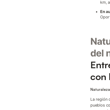
km, a
En a
Opor
Natu
del 
Entr
con 
Naturaleza
La región 
pueblos co