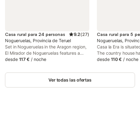
Casa rural para 24 personas
9.2
(
27
)
Casa rural para 5 p
Nogueruelas, Provincia de Teruel
Nogueruelas, Provinc
Set in Nogueruelas in the Aragon region,
Casa la Era is situat
El Mirador de Nogueruelas features a
The country house ha
balcony. This country house offers
desde
117 €
/
noche
playground and a hot
desde
110 €
/
noche
barbecue facilities.
Ver todas las ofertas
Ahorra hasta un 10% en muchos
Inicia sesión
alojamientos con tu cuenta.