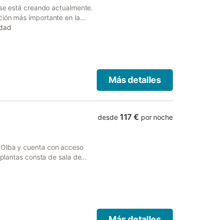
s se está creando actualmente.
ción más importante en la
por ejemplo, cuántas personas
edad
ervicios incluidos. Se
horas. Consulte la descripción
piedad.
Más detalles
117 €
desde
por noche
 Olba y cuenta con acceso
 plantas consta de sala de
 por lo que tiene capacidad
 televisión, aire acondicionado
alojamiento no ofrece: Wi-Fi.
rivado para su relajación por
tra el Bar Restaurante El
o. En las instalaciones hay un
Más detalles