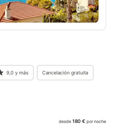
nible en
gratuito
iten
tos. La
hos a
quiler
orro de
 cuenta
heck-in.
9,0
y más
Cancelación gratuita
180 €
desde
por noche