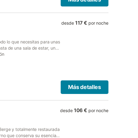
le. Se admite un animal de
. Este establecimiento cuenta
117 €
desde
por noche
todo lo que necesitas para unas
sta de una sala de estar, una
lojar a 9 personas. Los
ión
avadora, así como libros y
de billar. Este alquiler de
jardín, balcón, barbacoa y
ponible en la propiedad y hay
ermite un máximo de 2
Más detalles
edad no está permitido. Este
.
106 €
desde
por noche
Berge y totalmente restaurada
erno que conserva su esencia y