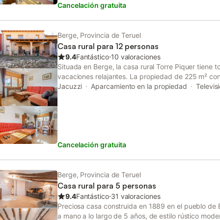
Cancelación gratuita
supermercado. Hay aparcamiento gratuito en la cal
compañía. No se permite fumar ni celebrar eventos
con un cómodo sistema de auto check-in.
Berge, Provincia de Teruel
Casa rural para 12 personas
9.4
Fantástico
⋅
10 valoraciones
Situada en Berge, la casa rural Torre Piquer tiene 
vacaciones relajantes. La propiedad de 225 m² con
cocina, 5 dormitorios y 2 baños, por lo que puede a
Jacuzzi
Aparcamiento en la propiedad
Televis
servicios adicionales incluyen una televisión, una l
juguetes para niños. Además, también hay una mesa 
vacaciones ofrece un espacio exterior privado con 
ducha exterior. Hay una plaza de aparcamiento dis
aparcamiento gratuito disponible en la calle. Se p
Cancelación gratuita
mascotas. La celebración de eventos en esta propi
inmueble no dispone de aire acondicionado y Wi-Fi
Berge, Provincia de Teruel
Casa rural para 5 personas
9.4
Fantástico
⋅
31 valoraciones
Preciosa casa construida en 1889 en el pueblo de 
a mano a lo largo de 5 años, de estilo rústico mod