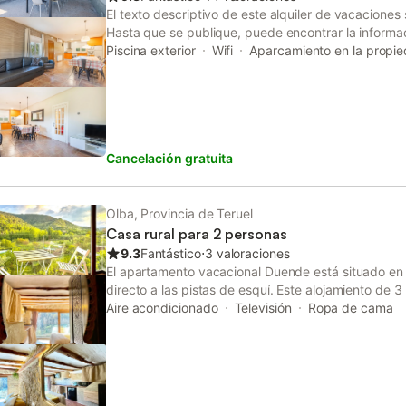
El texto descriptivo de este alquiler de vacacione
Hasta que se publique, puede encontrar la informa
sección de servicios de la propiedad del anuncio, 
Piscina exterior
Wifi
Aparcamiento en la propi
pueden alojarse en esta propiedad, así como otros s
proporcionará más información en las próximas 48 
más adelante para ver más detalles sobre esta pro
Cancelación gratuita
Olba, Provincia de Teruel
Casa rural para 2 personas
9.3
Fantástico
⋅
3 valoraciones
El apartamento vacacional Duende está situado en
directo a las pistas de esquí. Este alojamiento de 3
estar, cocina bien equipada, 1 dormitorio y 1 baño,
Aire acondicionado
Televisión
Ropa de cama
para 2 personas. Los servicios adicionales incluyen
y lavadora. También hay una cuna disponible. Este 
Este alquiler de vacaciones cuenta con un balcón p
la noche. Frente a La Pequeña Cantonesa se encuen
MiJares, con servicio de comidas durante todo el añ