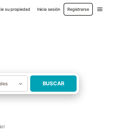
ie su propiedad
Inicia sesión
Registrarse
BUSCAR
des
·
Casas rurales
Casas rurales Aragón
io!