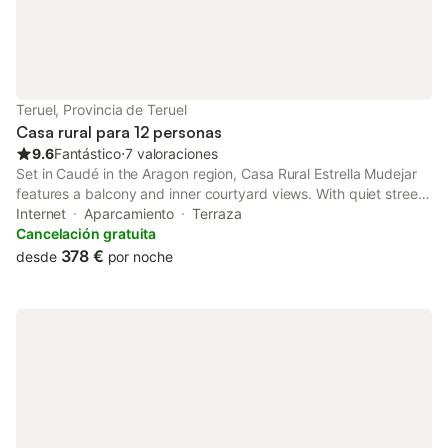
Teruel, Provincia de Teruel
Casa rural para 12 personas
9.6
Fantástico
⋅
7 valoraciones
Set in Caudé in the Aragon region, Casa Rural Estrella Mudejar
features a balcony and inner courtyard views. With quiet street
views, this accommodation offers a patio.
Internet
Aparcamiento
Terraza
Cancelación gratuita
378 €
desde
por noche