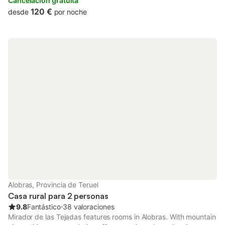
make use of free WiFi and free private parking.
Cancelación gratuita
120 €
desde
por noche
Alobras, Provincia de Teruel
Casa rural para 2 personas
9.8
Fantástico
⋅
38 valoraciones
Mirador de las Tejadas features rooms in Alobras. With mountain