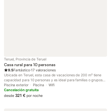
Teruel, Provincia de Teruel
Casa rural para 10 personas
9.5
Fantástico
⋅
17 valoraciones
Ubicada en Teruel, esta casa de vacaciones de 200 m² tiene
capacidad para 10 personas y es ideal para familias o grupos
que buscan una base para realizar actividades al aire libre. La
Piscina exterior
Piscina
Wifi
propiedad es una casa independiente que cuenta con entrada
Cancelación gratuita
privada y vistas a la montaña, ofreciendo una distribución
321 €
desde
por noche
funcional para su estancia. El interior incluye 3 dormitorios, 2
baños y una zona de estar con chimenea, sofá y televisión de
pantalla plana. La cocina está equipada con horno, microondas,