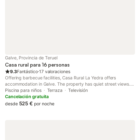
Galve, Provincia de Teruel
Casa rural para 16 personas
9.3
Fantástico
⋅
17 valoraciones
Offering barbecue facilities, Casa Rural La Yedra offers
accommodation in Galve. The property has quiet street views.
Outdoor seating is also available at the holiday home.
Piscina para niños
Terraza
Televisión
Cancelación gratuita
525 €
desde
por noche