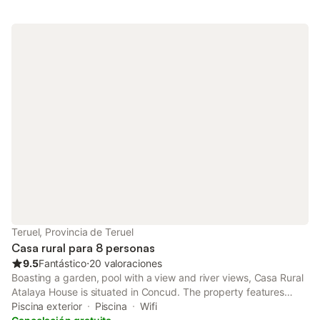
Teruel, Provincia de Teruel
Casa rural para 8 personas
9.5
Fantástico
⋅
20 valoraciones
Boasting a garden, pool with a view and river views, Casa Rural
Atalaya House is situated in Concud. The property features
garden and city views. There is a sun terrace and guests can
Piscina exterior
Piscina
Wifi