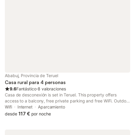
Ababuj, Provincia de Teruel
Casa rural para 4 personas
9.6
Fantástico
⋅
8 valoraciones
Casa de desconexión is set in Teruel. This property offers
access to a balcony, free private parking and free WiFi. Outdoor
seating is also available at the chalet.
Wifi
Internet
Aparcamiento
117 €
desde
por noche