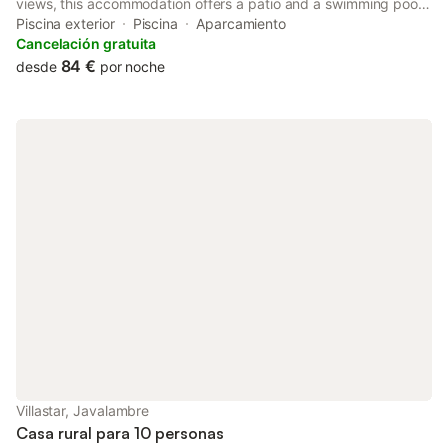
views, this accommodation offers a patio and a swimming pool.
Featuring family rooms, this property also provides guests with
Piscina exterior
Piscina
Aparcamiento
a terrace.
Cancelación gratuita
84 €
desde
por noche
Villastar, Javalambre
Casa rural para 10 personas