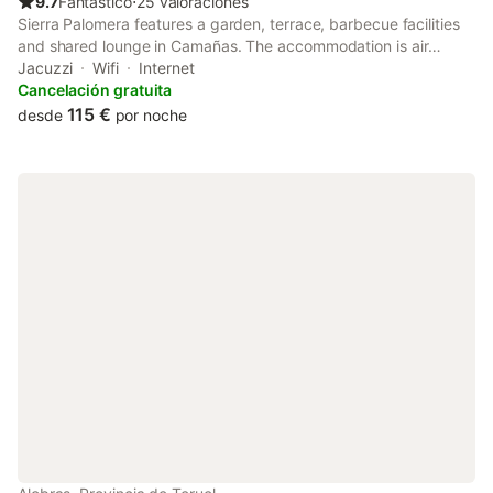
9.7
Fantástico
⋅
25 valoraciones
Sierra Palomera features a garden, terrace, barbecue facilities
and shared lounge in Camañas. The accommodation is air
conditioned and has a sauna. The accommodation provides a
Jacuzzi
Wifi
Internet
hot tub, free WiFi throughout the property and family rooms.
Cancelación gratuita
115 €
desde
por noche