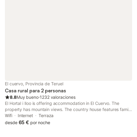
El cuervo, Provincia de Teruel
Casa rural para 2 personas
8.8
Muy bueno
⋅
1232 valoraciones
El Hortal i lloo is offering accommodation in El Cuervo. The
property has mountain views. The country house features family
rooms. All units feature air conditioning and a flat-screen TV.
Wifi
Internet
Terraza
65 €
desde
por noche