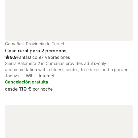
está permitido celebrar
Camañas, Provincia de Teruel
Casa rural para 2 personas
9.9
Fantástico
⋅
97 valoraciones
Sierra Palomera 2 in Camañas provides adults-only
accommodation with a fitness centre, free bikes and a garden.
The accommodation is air conditioned and is equipped with a
Jacuzzi
Wifi
Internet
spa bath.
Cancelación gratuita
110 €
desde
por noche