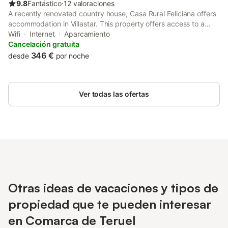
9.8
Fantástico
⋅
12 valoraciones
A recently renovated country house, Casa Rural Feliciana offers
accommodation in Villastar. This property offers access to a
patio, free private parking and free WiFi. The accommodation
Wifi
Internet
Aparcamiento
offers a tour desk and bicycle parking for guests.
Cancelación gratuita
346 €
desde
por noche
Ver todas las ofertas
Otras ideas de vacaciones y tipos de
propiedad que te pueden interesar
en Comarca de Teruel