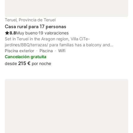
Teruel, Provincia de Teruel
Casa rural para 17 personas
8.8
Muy bueno
⋅
19 valoraciones
Set in Teruel in the Aragon region, Villa CiTe-
jardines/BBQ/terrazas/ para familias has a balcony and
mountain views. This villa features a private pool, a garden,
Piscina exterior
Piscina
Wifi
barbecue facilities, free WiFi and free private parking.
Cancelación gratuita
215 €
desde
por noche