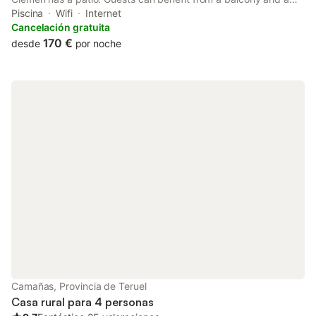
picnic area. Free WiFi is included throughout the property.
Piscina
Wifi
Internet
Cancelación gratuita
170 €
desde
por noche
Camañas, Provincia de Teruel
Casa rural para 4 personas