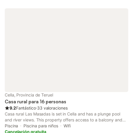
Cella, Provincia de Teruel
Casa rural para 16 personas
9.2
Fantástico
⋅
33 valoraciones
Casa rural Las Masadas is set in Cella and has a plunge pool
and river views. This property offers access to a balcony and
free private parking.
Piscina
Piscina para niños
Wifi
Cancelación gratuita