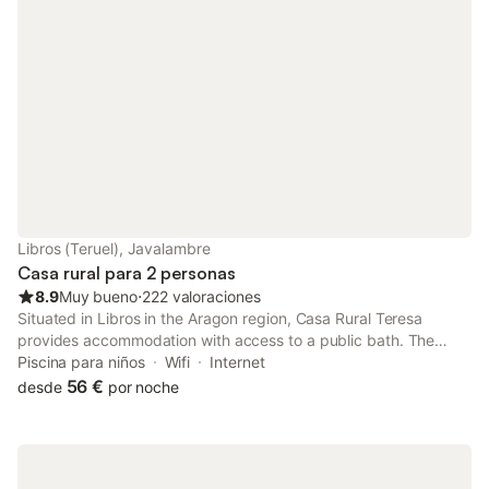
Libros (Teruel), Javalambre
Casa rural para 2 personas
8.9
Muy bueno
⋅
222 valoraciones
Situated in Libros in the Aragon region, Casa Rural Teresa
provides accommodation with access to a public bath. The
property has mountain and river views. Extra facilities include a
Piscina para niños
Wifi
Internet
business centre, meeting rooms, a tour desk and
56 €
desde
por noche
housekeeping...