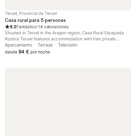
Teruel, Provincia de Teruel
Casa rural para 5 personas
9.2
Fantástico
⋅
14 valoraciones
Situated in Teruel in the Aragon region, Casa Rural Escapada
Rústica Teruel features accommodation with free private
parking, as well as access to a solarium. The property has
Aparcamiento
Terraza
Televisión
garden and city views.
84 €
desde
por noche