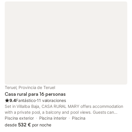
Teruel, Provincia de Teruel
Casa rural para 16 personas
9.4
Fantástico
⋅
11 valoraciones
Set in Villalba Baja, CASA RURAL MARY offers accommodation
with a private pool, a balcony and pool views. Guests can
benefit from a patio and an outdoor fireplace.
Piscina exterior
Piscina interior
Piscina
532 €
desde
por noche