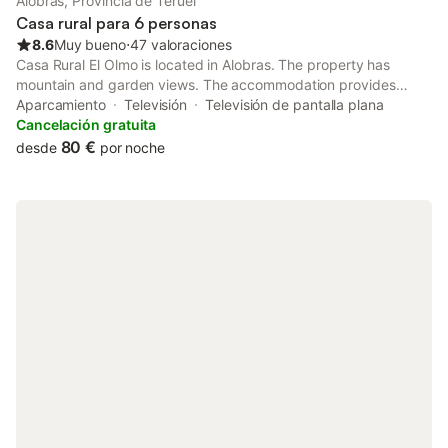
Alobras, Provincia de Teruel
Casa rural para 6 personas
8.6
Muy bueno
⋅
47 valoraciones
Casa Rural El Olmo is located in Alobras. The property has
mountain and garden views. The accommodation provides
private check-in and check-out and a tour desk for guests.
Aparcamiento
Televisión
Televisión de pantalla plana
Cancelación gratuita
80 €
desde
por noche