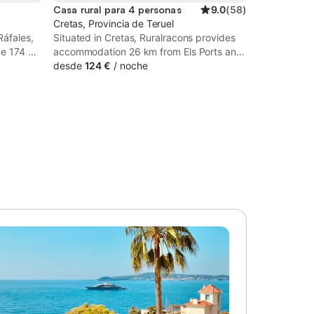
Casa rural para 4 personas
9.0
(
58
)
Cretas, Provincia de Teruel
Ráfales,
Situated in Cretas, Ruralracons provides
de 174 m²
accommodation 26 km from Els Ports and
ntraréis
49 km from Tortosa Cathedral. With
desde
124 €
/
noche
arantiza
garden views, this accommodation offers
na está
a patio and a swimming pool.
fetera
comidas y
s
pto para
cción en
,
 de
on niños
alid al
e esta
camiento
cuenta
stas en la