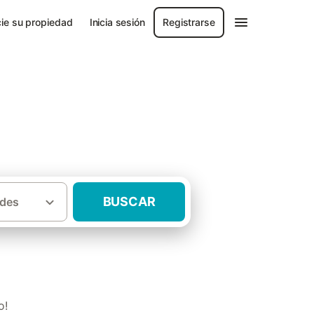
ie su propiedad
Inicia sesión
Registrarse
BUSCAR
des
·
incia de Teruel
Casas rurales Matarraña
o!