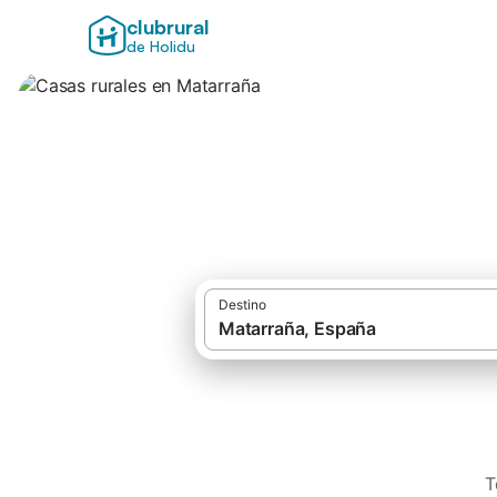
clubrural
de Holidu
Casas rurales en 
Destino
T