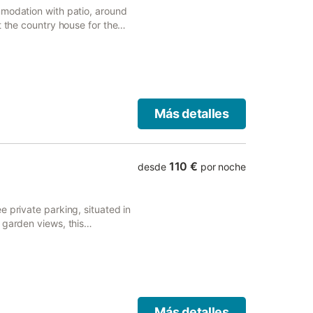
mmodation with patio, around
t the country house for the
Más detalles
110 €
desde
por noche
 private parking, situated in
 garden views, this
Más detalles