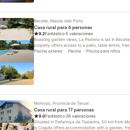
Beceite, Massis dels Ports
Casa rural para 6 personas
9.2
Fantástico
⋅
5 valoraciones
Boasting garden views, La Pedrera is set in Beceite
property offers access to a patio, table tennis, free
The pool features a fence and river views.
Piscina exterior
Piscina
Piscina para niños
Monroyo, Provincia de Teruel
Casa rural para 17 personas
9.0
Fantástico
⋅
26 valoraciones
Situated in Peñarroya de Tastavins, 50 km from Mo
la Cogulla offers accommodation with a garden, fre