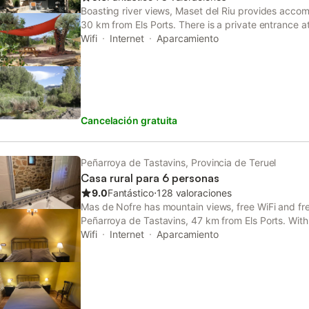
Boasting river views, Maset del Riu provides acco
30 km from Els Ports. There is a private entrance a
convenience of those who stay.
Wifi
Internet
Aparcamiento
Cancelación gratuita
Peñarroya de Tastavins, Provincia de Teruel
Casa rural para 6 personas
9.0
Fantástico
⋅
128 valoraciones
Mas de Nofre has mountain views, free WiFi and free
Peñarroya de Tastavins, 47 km from Els Ports. With
accommodation features a patio.
Wifi
Internet
Aparcamiento