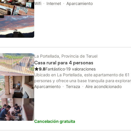
shared lounge.
Wifi
Internet
Aparcamiento
La Portellada, Provincia de Teruel
Casa rural para 4 personas
9.8
Fantástico
⋅
19 valoraciones
Ubicado en La Portellada, este apartamento de 61
personas y ofrece una base tranquila para explora
Terra Alta. La propiedad se encuentra a solo 200 m
Aparcamiento
Terraza
Aire acondicionado
Portellada y a 5,5 km del centro de la localidad. 
dormitorio con cama de matrimonio y un salón equ
permite una distribución flexible. El interior incluy
fogones, microondas y cafetera, además de una z
privado con ducha. La calefacción y el aire acond
Cancelación gratuita
temperatura agradable, mientras que la insonorizaci
televisión por cable aseguran un ambiente relajado.