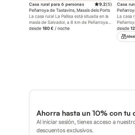
Casa rural para 6 personas
9.2
(
5
)
Casa rur
Peñarroya de Tastavins, Massis dels Ports
Peñarroya
La casa rural La Pallisa está situada en la
La casa r
masía de Salvador, a 8 km de Peñarroya
Peñarroya
De Tastavins, y es el alojamiento ideal
desde
180 €
/
noche
huéspedes
desde
12
para pasar unas vacaciones sin estrés con
montaña.
Idea
tus seres queridos. Consta de una cocina
consta de
comedor, 3 dormitorios y 2 baños, así
dormitori
como un aseo adicional, por lo que puede
alojar a 
acomodar hasta 6 personas. Los servicios
adicional
adicionales incluyen Wi-Fi de alta
También 
velocidad, apto para videollamadas.
alojamien
También hay una cuna disponible. Se
descubie
permite un animal de compañía. Este
tienen a
inmueble no dispone de aire
Hay una 
acondicionado.
disponibl
máximo d
fumar ni 
Ahorra hasta un 10% con tu 
no dispo
proporcio
Al iniciar sesión, tienes acceso a nuest
dispositi
descuentos exclusivos.
propieda