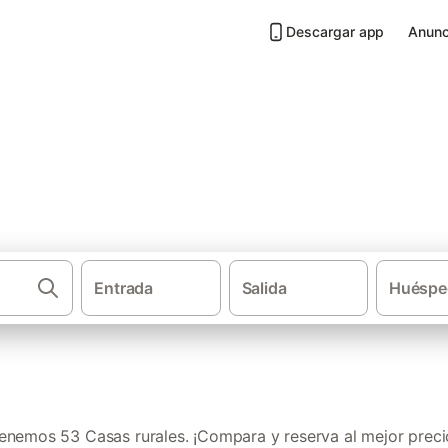
Descargar app
Anunc
Matarraña
Entrada
Salida
Huéspe
·
·
Casas rurales
Aragón
Prov
enemos 53 Casas rurales. ¡Compara y reserva al mejor preci