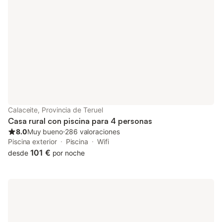
apartado de peticiones especiales al hacer la reserva o ponerte
en contacto directamente con el alojamiento. Los datos de
contacto aparecen en la confirmación de la reserva.
Calaceite, Provincia de Teruel
Casa rural con piscina para 4 personas
8.0
Muy bueno
⋅
286 valoraciones
Piscina exterior
Piscina
Wifi
101 €
desde
por noche