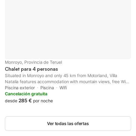
Monroyo, Provincia de Teruel
Chalet para 4 personas
Situated in Monroyo and only 45 km from Motorland, Villa
Natalia features accommodation with mountain views, free WiFi
and free private parking. This villa provides a garden. Pool
Piscina exterior
Piscina
Wifi
views are a highlight at the villa's pool.
Cancelación gratuita
285 €
desde
por noche
Ver todas las ofertas