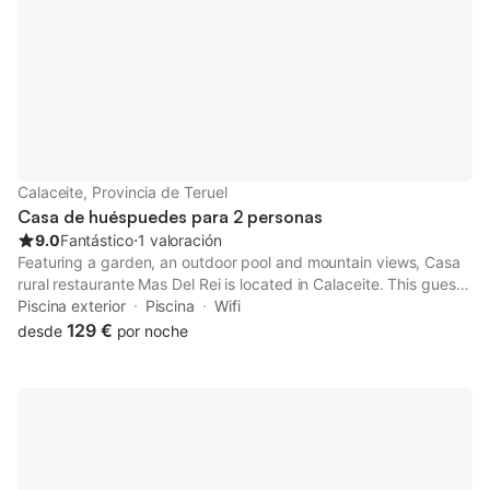
Calaceite, Provincia de Teruel
Casa de huéspuedes para 2 personas
9.0
Fantástico
⋅
1 valoración
Featuring a garden, an outdoor pool and mountain views, Casa
rural restaurante Mas Del Rei is located in Calaceite. This guest
house provides free private parking and a 24-hour front desk.
Piscina exterior
Piscina
Wifi
129 €
desde
por noche