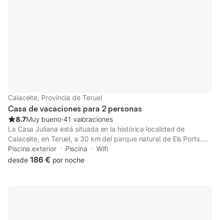
Calaceite, Provincia de Teruel
Casa de vacaciones para 2 personas
8.7
Muy bueno
⋅
41 valoraciones
La Casa Juliana está situada en la histórica localidad de
Calaceite, en Teruel, a 30 km del parque natural de Els Ports.
Esta casa rural cuenta con aire acondicionado y terraza
Piscina exterior
Piscina
Wifi
amueblada con magníficas vistas. También se ofrece WiFi
186 €
desde
por noche
gratuita. Los huéspedes deberán mostrar un documento de
identidad válido y una tarjeta de crédito al realizar el registro de
entrada. Ten en cuenta que todas las peticiones especiales
están sujetas a disponibilidad y pueden comportar
suplementos. Informa a Casas Rural Calaceite con antelación de
tu hora prevista de llegada. Para ello, puedes utilizar el