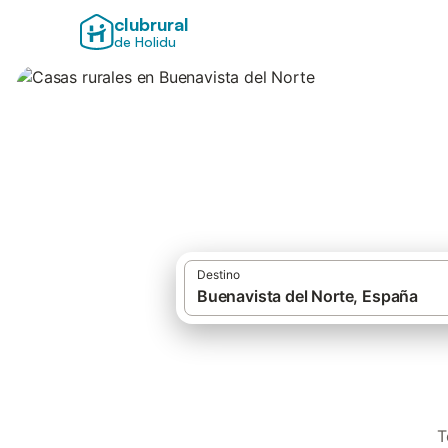
clubrural
de Holidu
Casas rurales en 
Destino
T