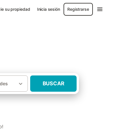
ie su propiedad
Inicia sesión
Registrarse
BUSCAR
des
·
rife
Casas rurales Buenavista del Norte
o!