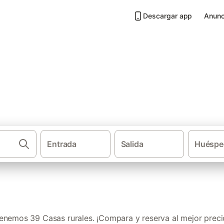
Descargar app
Anunc
Buenavista del Norte
Entrada
Salida
Huéspe
·
·
Casas rurales
Canarias
Tene
enemos 39 Casas rurales. ¡Compara y reserva al mejor preci