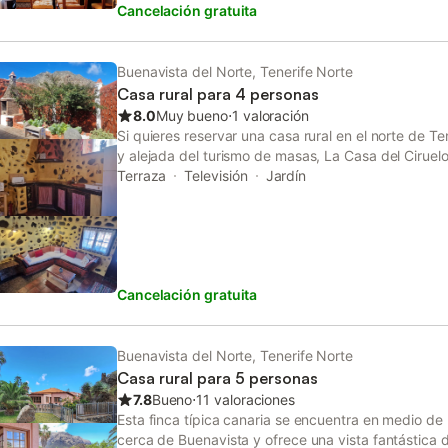
Cancelación gratuita
canaria de la zona 'guachinches. También ponemos 
huéspedes que lo soliciten cuna bebés (consultar d
Mascotas No permitidas. Para estancia mayores a 
limpieza adicionales con Coste .
Buenavista del Norte, Tenerife Norte
Casa rural para 4 personas
8.0
Muy bueno
⋅
1 valoración
Si quieres reservar una casa rural en el norte de Te
y alejada del turismo de masas, La Casa del Ciruelo 
del Ciruelo, antigua y entrañable con más de 200 a
Terraza
Televisión
Jardín
para poder encontrar la intimidad en el campo, en 
vivienda rústica de principios del siglo XIX que p
familia dueña de las tierras cercanas a la casa. En l
encuentran las habitaciones. Una con dos camas in
doble, con grandes ventanales con vistas al campo
Cancelación gratuita
montaña y al mar. Las habitaciones están decorada
suelos de parquet y techos de madera. La planta b
lugar de esparcimiento. Se compone de una curios
una sala de estar, con un enorme sofá y una chimen
Buenavista del Norte, Tenerife Norte
donde se puede disfrutar de un baño de sol, de un
Casa rural para 5 personas
también en un pequeño jardín. La casa es ideal par
7.8
Bueno
⋅
11 valoraciones
casa Rural del Ciruelo en el Norte de Tenerife es el
Esta finca típica canaria se encuentra en medio de
unos días de vacaciones.
cerca de Buenavista y ofrece una vista fantástica 