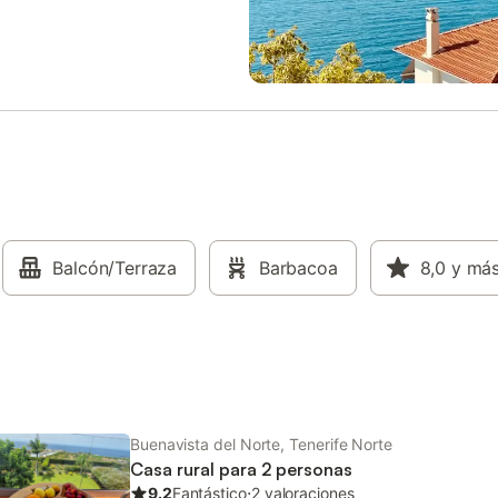
sas vistas del Valle de El Palmar.
es de transporte público se
an a poca distancia. Hay
nto gratuito en la calle. No se
 mascotas, fumar ni celebrar
Este alquiler cuenta con
sticas de ahorro de luz y agua.
ilizado materiales sostenibles en
iento de esta propiedad.
Balcón/Terraza
Barbacoa
8,0
y má
Buenavista del Norte, Tenerife Norte
Casa rural para 2 personas
9.2
Fantástico
⋅
2 valoraciones