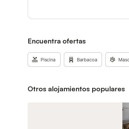
dos dorm
individu
pueden ju
comparte
la casa. 
para los 
están div
Encuentra ofertas
escalera
noches, 
servicio 
Piscina
Barbacoa
sin carg
Masc
0095472 
escalones
plantas. 
comedor y
Otros alojamientos populares
gran terr
cocina