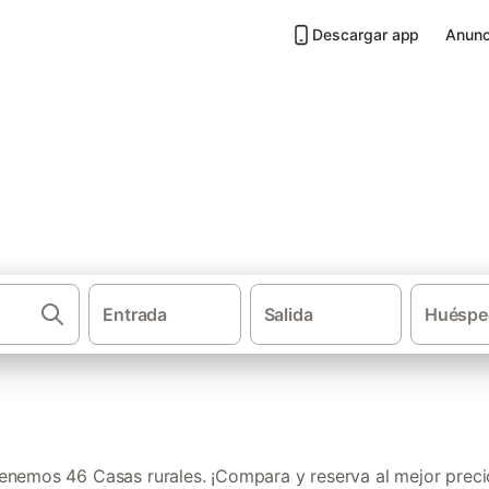
Descargar app
Anunc
Santa Cruz de Tenerife
Entrada
Salida
Huéspe
·
·
Casas rurales
Canarias
Teneri
enemos 46 Casas rurales. ¡Compara y reserva al mejor preci