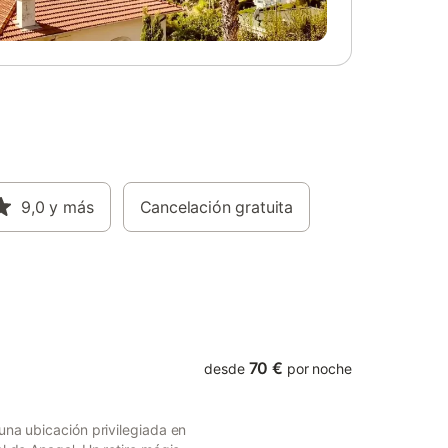
rt TV,
dormitorios, ambos con cama de
ada y
matrimonio y mobiliario, lo que garantiza
amplio
una estancia cómoda. El espacio principal
incluye un salón-comedor con techos de
ivienda
madera a dos aguas, amplio y luminoso,
es.
con televisión y conexión WiFi por antena,
tida del
perfecto tanto para el descanso como
ue dispone
para disfrutar de momentos compartidos.
orzar y
La cocina, separada del salón, está
ontemplas
completamente equipada con
ituada
9,0
y más
electrodomésticos y menaje para el uso
Cancelación gratuita
e San
del día a día. Cuenta con dos baños
lrededor
completos, ambos con ducha, y todo lo
ca del
necesario para una estancia prolongada.
ideal
Desde el interior, se accede a una gran
terraza privada con zona de comedor
exterior, ba
70 €
desde
por noche
una ubicación privilegiada en