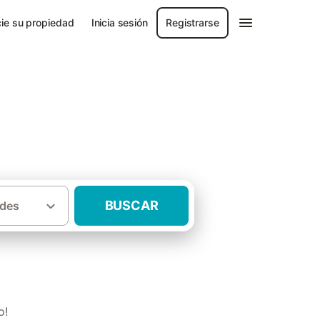
ie su propiedad
Inicia sesión
Registrarse
BUSCAR
des
·
fe
Casas rurales Santa Cruz de Tenerife
o!