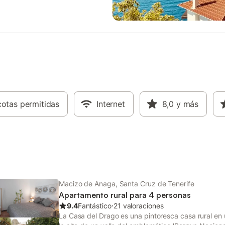
itorios tienen dos camas
con un cómodo sofá-cama y Sma
ales cada uno, que también se
que conecta con la cocina equip
ntar. Estas habitaciones
funcional de la vivienda. Con un 
n el segundo baño completo de
baño, Internet Wifi de fibra, aire
Hay una cuna de viaje y una trona
acondicionado y ascensor, esta v
más pequeños. La casa y el jardín
cuenta con todas las comodidad
ididos en varias plantas por
Destaca la amplia azotea compar
s. Para reservas de más de 5
edificio, en la planta superior, q
los huéspedes pueden solicitar un
de zonas donde tomar el sol, alm
de limpieza adicional de 2 horas
relajarte al aire libre, mientras c
o. Número de licencia VV-38-4-
otas permitidas
Internet
las imponentes vistas a Anaga. S
8,0
y más
La vivienda cuenta con
estratégicamente en el pueblo d
 y se distribuye en varias
Andrés, con todos los servicios a
Cuenta con piscina privada,
donde disfrutar de la comida típi
 cocina exterior e interior, una
lugar, a pocos pasos de la playa, 
aza, Internet Wifi de fibra. Con
para los amantes del s
Macizo de Anaga, Santa Cruz de Tenerife
Apartamento rural para 4 personas
9.4
Fantástico
⋅
21 valoraciones
La Casa del Drago es una pintoresca casa rural en 