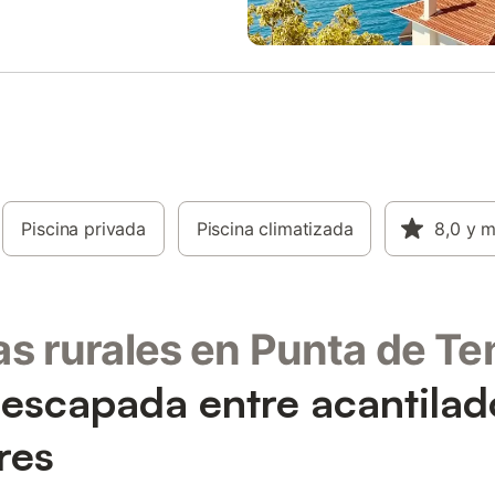
Piscina privada
Piscina climatizada
8,0
y 
s rurales en Punta de Te
escapada entre acantilad
res