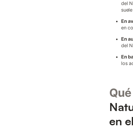
del N
suele
En a
en co
En a
del N
En b
los a
Qué 
Natu
en e