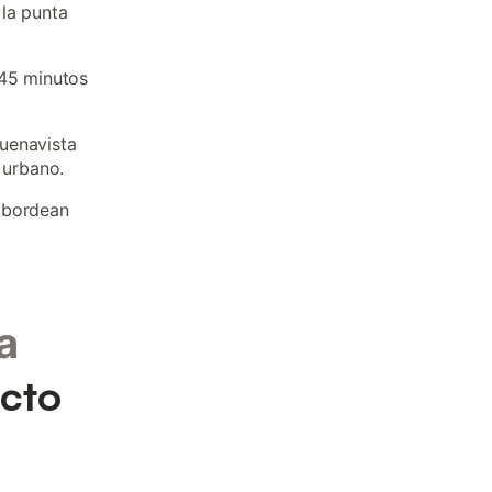
la punta
 45 minutos
uenavista
 urbano.
e bordean
a
ecto