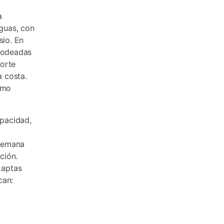
a
aguas, con
sio. En
 rodeadas
Norte
 costa.
omo
pacidad,
 Semana
ción.
 aptas
can: