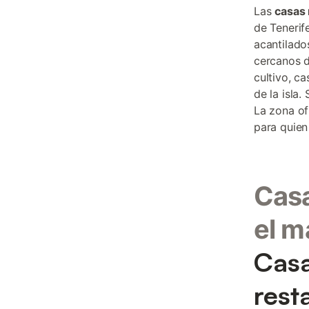
Las
casas 
de Tenerif
acantilado
cercanos d
cultivo, c
de la isla
La zona of
para quien
Casa
el m
Casa
rest