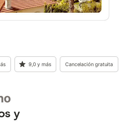
más
9,0
y más
Cancelación gratuita
no
os y