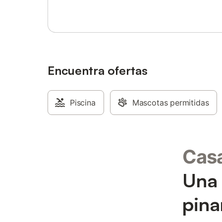
reducida, incluyendo un baño adaptado y
ducha a ras de suelo. Hay aparcamiento
disponible en las instalaciones y el
establecimiento es para no fumadores. Se
deben respetar las horas de silencio. La
ubicación se encuentra a 2 km de la playa
y a 4 km del centro de la ciudad, con un
Encuentra ofertas
campo de golf a menos de 3 km. Los
huéspedes pueden practicar senderismo,
buceo, esnórquel y pesca, o explorar la
zona mediante rutas en bicicleta y visitas
Piscina
Mascotas permitidas
guiadas a pie.
Casa
Una 
pina