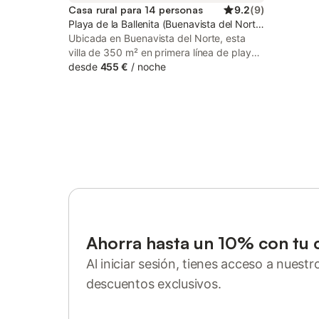
Casa rural para 14 personas
9.2
(
9
)
Playa de la Ballenita (Buenavista del Norte), Buenavist
Ubicada en Buenavista del Norte, esta
villa de 350 m² en primera línea de playa
tiene capacidad para 14 personas y se
desde
455 €
/
noche
encuentra a solo 400 m de la Playa Punta
de Teno. La propiedad cuenta con 7
dormitorios y 5 baños, con una
distribución que incluye 1 cama de
matrimonio y 13 camas individuales. El
interior dispone de una cocina totalmente
equipada con lavavajillas, horno y
microondas, además de aire
acondicionado, calefacción y conexión
Wi-Fi. Se incluyen lavadora, secadora y
trona, mientras que las zonas de estar
cuentan con televisión de pantalla plana y
Ahorra hasta un 10% con tu 
canales vía satélite. En el exterior, la villa
Al iniciar sesión, tienes acceso a nuest
ofrece una piscina privada con vistas, una
terraza solárium con tumbonas y un jardín
descuentos exclusivos.
con barbacoa. La propiedad está
Inicia sesión o regístrate
adaptada para personas con movilidad