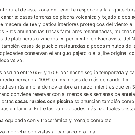
ento rural de esta zona de Tenerife responde a la arquitectur
l canaria: casas terreras de piedra volcánica y tejado a dos 
e madera de tea y patios interiores protegidos del viento ali
s Silos abundan las fincas familiares rehabilitadas, muchas
s de plataneras o viñedos en pendiente; en Buenavista del 
 también casas de pueblo restauradas a pocos minutos de la
opiedades conservan el antiguo pajero o el aljibe original c
ecorativo.
s oscilan entre 65€ y 170€ por noche según temporada y ca
omedio cercano a 100€ en los meses de más demanda. La
idad es más amplia de noviembre a marzo, mientras que en
rano conviene reservar con al menos seis semanas de antela
 estas
casas rurales con piscina
se anuncian también como
cias en familia. Entre las comodidades más habituales desta
na equipada con vitrocerámica y menaje completo
za o porche con vistas al barranco o al mar