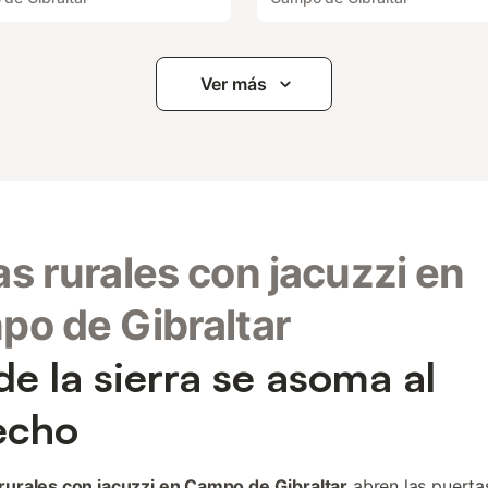
Ver más
s rurales con jacuzzi en
o de Gibraltar
e la sierra se asoma al
echo
rurales con jacuzzi en Campo de Gibraltar
abren las puerta