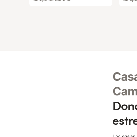
Casa
Camp
Dond
estr
Las
casas 