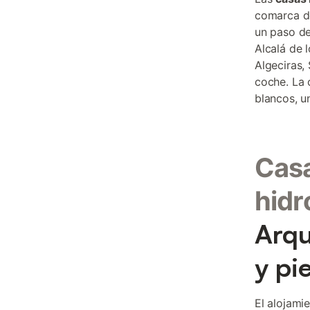
comarca do
un paso de
Alcalá de 
Algeciras,
coche. La 
blancos, u
Casa
hidr
Arqu
y pi
El alojami