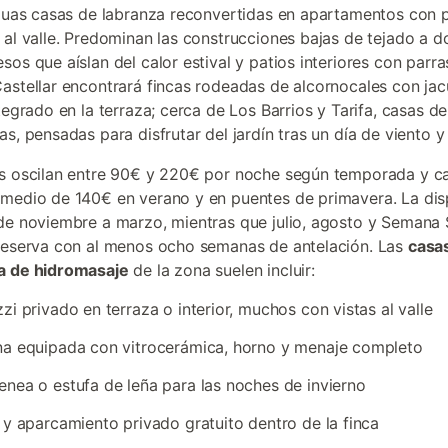
iguas casas de labranza reconvertidas en apartamentos con 
 al valle. Predominan las construcciones bajas de tejado a d
sos que aíslan del calor estival y patios interiores con parra
astellar encontrará fincas rodeadas de alcornocales con jac
ntegrado en la terraza; cerca de Los Barrios y Tarifa, casas 
s, pensadas para disfrutar del jardín tras un día de viento y
s oscilan entre 90€ y 220€ por noche según temporada y c
medio de 140€ en verano y en puentes de primavera. La dis
de noviembre a marzo, mientras que julio, agosto y Semana
reserva con al menos ocho semanas de antelación. Las
casas
a de hidromasaje
de la zona suelen incluir:
zi privado en terraza o interior, muchos con vistas al valle
a equipada con vitrocerámica, horno y menaje completo
nea o estufa de leña para las noches de invierno
 y aparcamiento privado gratuito dentro de la finca