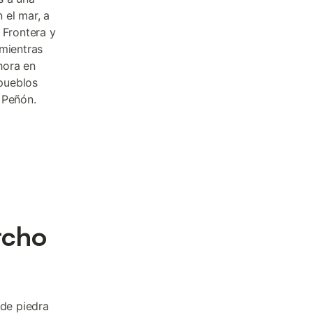
 el mar, a
 Frontera y
 mientras
hora en
pueblos
 Peñón.
rcho
 de piedra