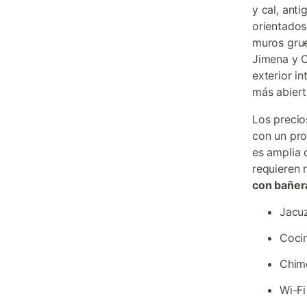
y cal, ant
orientados
muros grue
Jimena y C
exterior i
más abierta
Los precio
con un pro
es amplia 
requieren 
con bañer
Jacuz
Cocin
Chime
Wi-Fi