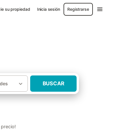
ie su propiedad
Inicia sesión
Registrarse
r
BUSCAR
des
 rurales con jacuzzi Campo de Gibraltar
 precio!