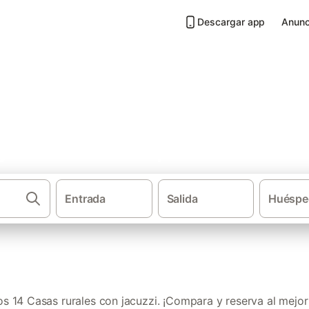
Descargar app
Anunc
 jacuzzi en Campo de Gibralta
Entrada
Salida
Huéspe
·
·
·
Casas rurales
Andalucía
Provincia de Cádiz
Casas
 14 Casas rurales con jacuzzi. ¡Compara y reserva al mejor