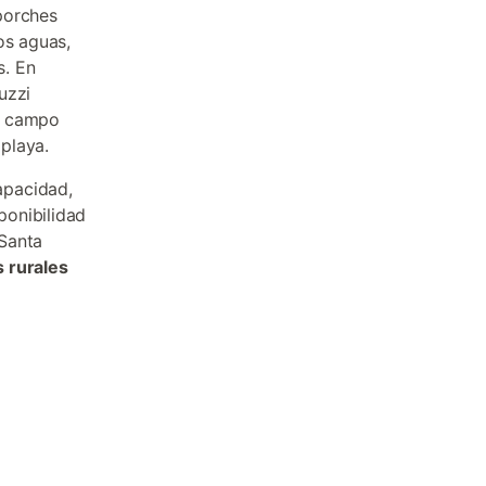
porches
os aguas,
s. En
uzzi
de campo
 playa.
apacidad,
ponibilidad
 Santa
 rurales