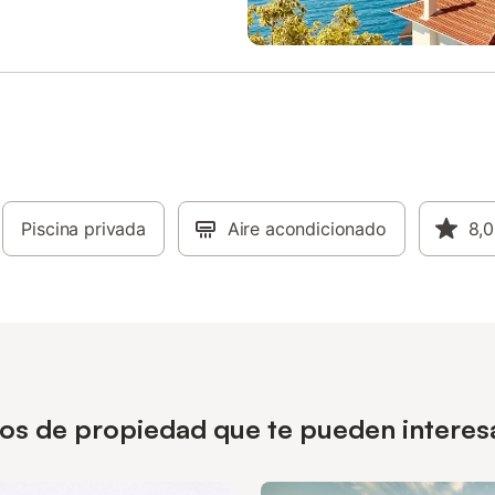
e. El cuarto dormitorio contiene
 doble. Hay 3 cuartos de baño.
 cuarto de baño tiene inodoro,
ducha a ras de suelo. El siguiente
 baño tiene inodoro, lavabo y
as de suelo. El tercer cuarto de
e inodoro, lavabo y ducha a ras
. Se incluyen ropa de cama,
champú y plancha para hacer tu
 más agradable. Normas de la
a hora de entrada es a las 16:00
Piscina privada
Aire acondicionado
8,0
alida a las 10:00. - No está
o fumar. - Hay aparcamiento
en las instalaciones disponibles en
dad. - Se incluyen lavavajillas y
ipos de propiedad que te pueden intere