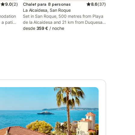
9.0
(
2
)
Chalet para 8 personas
8.6
(
37
)
La Alcaidesa, San Roque
modation
Set in San Roque, 500 metres from Playa
 a patio,
de la Alcaidesa and 21 km from Duquesa
Golf Club, Villa Cana offers a seasonal
desde
359 €
/
noche
 access
outdoor swimming pool and air
g and free
conditioning. This beachfront property
offers access to a terrace and free WiFi.