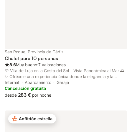
esta norma serán canceladas
San Roque, Provincia de Cádiz
Chalet para 10 personas
8.6
Muy bueno
⋅
7 valoraciones
🌴 Villa de Lujo en la Costa del Sol – Vista Panorámica al Mar 🌅
✨ Ofrécele una experiencia única donde la elegancia y la
serenidad se encuentran. Esta villa contemporánea de alta
Internet
Aparcamiento
Garaje
gama domina la costa con espectaculares vistas de 180° al
Cancelación gratuita
Mediterráneo, el peñón de Gibraltar y las costas africanas.
283 €
desde
por noche
Ubicada en una zona residencial tranquila y segura, encarna el
refinamiento y el confort absoluto. ✨ Lo más destacado de esta
villa excepcional: Espacios luminosos y generosos: 3 elegantes
dormitorios y 3 baños modernos de diseño refinado. Piscina
Anfitrión estrella
privada con vistas al mar: un entorno idílico para relajarse y
disfrutar del sol andaluz. Cocina abierta y equipada: ideal para