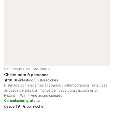
San Roque Club, San Roque
Chalet para 6 personas
10.0
Fantástico
⋅
3 valoraciones
Diseñada con elegantes acabados contemporáneos, esta casa
adosada de tres dormitorios de nueva construcción es un
verdadero oasis para familias, parejas y entusiastas del golf.
Piscina
Wifi
Aire acondicionado
Situada en primera línea del prestigioso campo de golf de San
Cancelación gratuita
Roque, ofrece unas vistas impresionantes y un fácil acceso a las
191 €
desde
por noche
calles. Sumérjase en la relajación de la piscina comunitaria o