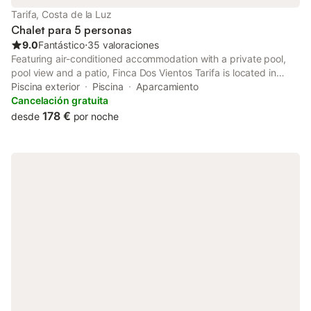
Tarifa, Costa de la Luz
Chalet para 5 personas
9.0
Fantástico
⋅
35 valoraciones
Featuring air-conditioned accommodation with a private pool,
pool view and a patio, Finca Dos Vientos Tarifa is located in
Tarifa. Set 700 metres from Los Lances Beach, the property
Piscina exterior
Piscina
Aparcamiento
provides water sports facilities and free private parking.
Cancelación gratuita
178 €
desde
por noche