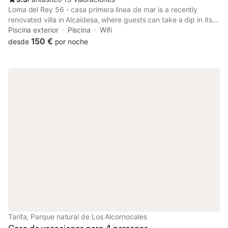
Loma del Rey 56 - casa primera linea de mar is a recently
renovated villa in Alcaidesa, where guests can take a dip in its
outdoor swimming pool and make the most of its free WiFi,
Piscina exterior
Piscina
Wifi
private beach area and garden.
150 €
desde
por noche
Tarifa, Parque natural de Los Alcornocales