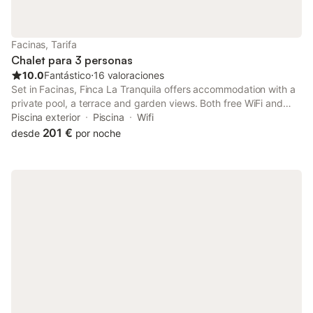
Facinas, Tarifa
Chalet para 3 personas
10.0
Fantástico
⋅
16 valoraciones
Set in Facinas, Finca La Tranquila offers accommodation with a
private pool, a terrace and garden views. Both free WiFi and
parking on-site are available at the apartment free of charge.
Piscina exterior
Piscina
Wifi
201 €
desde
por noche