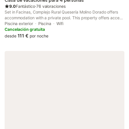
Casa de vacaciones para 4 personas
9.0
Fantástico
⋅
76 valoraciones
Set in Facinas, Complejo Rural Quesería Molino Dorado offers
accommodation with a private pool. This property offers access
to a terrace, free private parking and free WiFi. All rooms are
Piscina exterior
Piscina
Wifi
fitted with a balcony with views of the garden.
Cancelación gratuita
111 €
desde
por noche