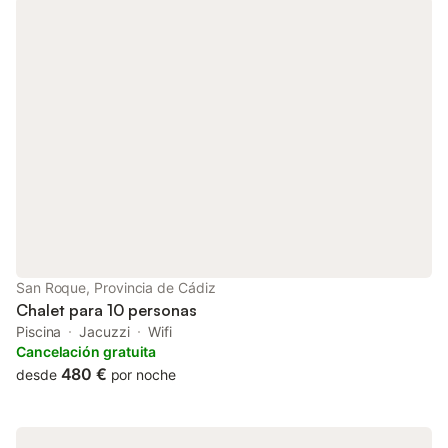
beds in a second bedroom. There is also a bathroom with a
toilet, washbasin and shower. A hairdryer and towels are
provided in each bathroom. Bed linen is included. In the large
living room there is a dining table for 6 people and a sofa corner
in front of the wood-burning stove. The wood-burning stove
heats the living room, the first bedroom and the first bathroom.
There is also electric heating in each bedroom and bathroom.
Each bedroom is also equipped with air conditioning and a
ceiling fan. There is a separate toilet in the entrance area. The
fully equipped kitchen offers crockery, cutlery, glasses and
pots as well as a dishwasher, electric hob, oven, toaster, kettle
and coffee machine. Of course, there is also a fridge with
freezer compartment. Washing-up liquid and tabs for the
dishwasher are provided. There is also a washing machine for
guests' exclusive use.The holiday home has a veranda, a large
San Roque, Provincia de Cádiz
terrace and a small garden. The entire area is enc
Chalet para 10 personas
Piscina
Jacuzzi
Wifi
Cancelación gratuita
480 €
desde
por noche