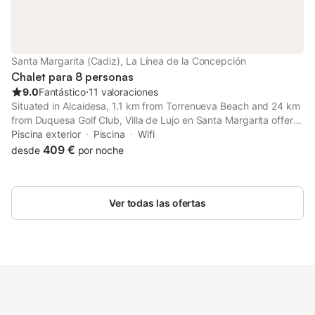
Santa Margarita (Cadiz), La Línea de la Concepción
Chalet para 8 personas
9.0
Fantástico
⋅
11 valoraciones
Situated in Alcaidesa, 1.1 km from Torrenueva Beach and 24 km
from Duquesa Golf Club, Villa de Lujo en Santa Margarita offers
a private beach area and air conditioning.
Piscina exterior
Piscina
Wifi
409 €
desde
por noche
Ver todas las ofertas