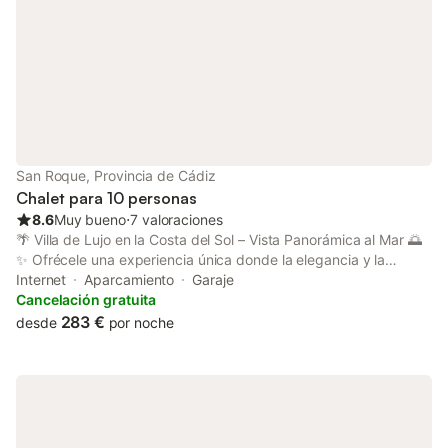
desean privacidad o n
Informa
San Roque, Provincia de Cádiz
Chalet para 10 personas
8.6
Muy bueno
⋅
7 valoraciones
🌴 Villa de Lujo en la Costa del Sol – Vista Panorámica al Mar 🌅
✨ Ofrécele una experiencia única donde la elegancia y la
serenidad se encuentran. Esta villa contemporánea de alta
Internet
Aparcamiento
Garaje
gama domina la costa con espectaculares vistas de 180° al
Cancelación gratuita
Mediterráneo, el peñón de Gibraltar y las costas africanas.
283 €
desde
por noche
Ubicada en una zona residencial tranquila y segura, encarna el
refinamiento y el confort absoluto. ✨ Lo más destacado de esta
villa excepcional: Espacios luminosos y generosos: 3 elegantes
dormitorios y 3 baños modernos de diseño refinado. Piscina
privada con vistas al mar: un entorno idílico para relajarse y
disfrutar del sol andaluz. Cocina abierta y equipada: ideal para