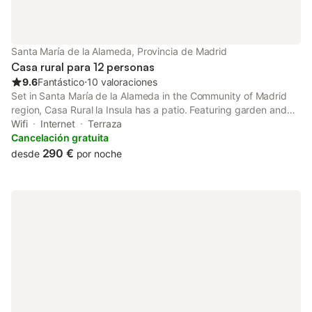
Santa María de la Alameda, Provincia de Madrid
Casa rural para 12 personas
9.6
Fantástico
⋅
10 valoraciones
Set in Santa María de la Alameda in the Community of Madrid
region, Casa Rural la Insula has a patio. Featuring garden and
quiet street views, this chalet also features free WiFi. Outdoor
Wifi
Internet
Terraza
seating is also available at the chalet.
Cancelación gratuita
290 €
desde
por noche