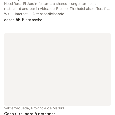
Hotel Rural El Jardin features a shared lounge, terrace, a
restaurant and bar in Aldea del Fresno. The hotel also offers free
WiFi and free private parking.
Wifi
Internet
Aire acondicionado
55 €
desde
por noche
Valdemaqueda, Provincia de Madrid
Casa rural para 6 personas