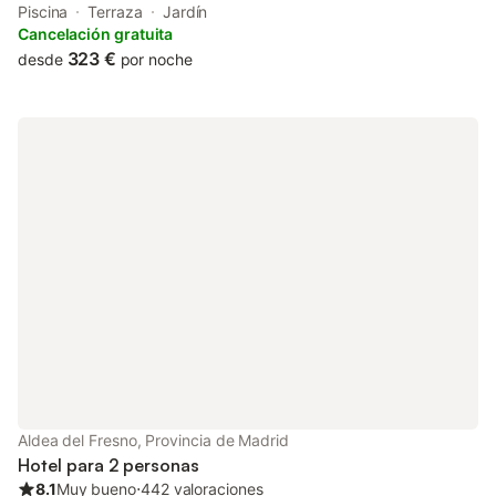
Atracciones de Madrid. This country house has a private pool, a
Piscina
Terraza
Jardín
garden and free private parking.
Cancelación gratuita
323 €
desde
por noche
Aldea del Fresno, Provincia de Madrid
Hotel para 2 personas
8.1
Muy bueno
⋅
442 valoraciones