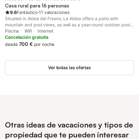
Casa rural para 16 personas
9.6
Fantástico
⋅
11 valoraciones
Situated in Aldea del Fresno, La Aldea offers a patio with
mountain and pool views, as well as a year-round outdoor pool,
solarium and open-air bath. This property offers access to a
Piscina
Wifi
Internet
balcony, table tennis, free private parking and free WiFi.
Cancelación gratuita
700 €
desde
por noche
Ver todas las ofertas
Otras ideas de vacaciones y tipos de
propiedad que te pueden interesar