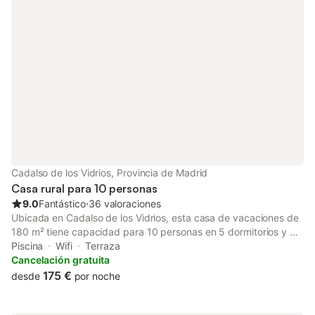
Cadalso de los Vidrios, Provincia de Madrid
Casa rural para 10 personas
9.0
Fantástico
⋅
36 valoraciones
Ubicada en Cadalso de los Vidrios, esta casa de vacaciones de
180 m² tiene capacidad para 10 personas en 5 dormitorios y 3
baños. La propiedad cuenta con una distribución tradicional con
Piscina
Wifi
Terraza
suelos de madera o parqué y chimenea, ofreciendo un espacio
Cancelación gratuita
funcional para familias y grupos que visitan la región de Madrid.
175 €
desde
por noche
El interior incluye una cocina equipada con horno, lavavajillas,
microondas y cafetera, junto con un comedor y una sala de