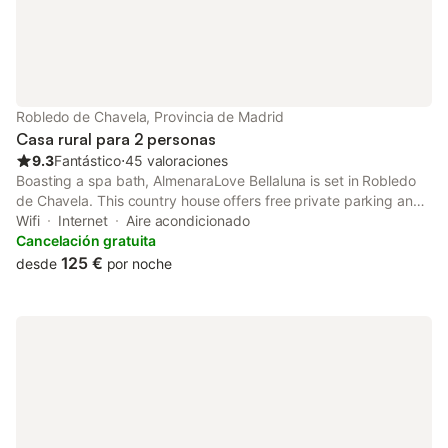
Robledo de Chavela, Provincia de Madrid
Casa rural para 2 personas
9.3
Fantástico
⋅
45 valoraciones
Boasting a spa bath, AlmenaraLove Bellaluna is set in Robledo
de Chavela. This country house offers free private parking and
full-day security. Offering free WiFi throughout the property, the
Wifi
Internet
Aire acondicionado
non-smoking country house has a hot tub.
Cancelación gratuita
125 €
desde
por noche