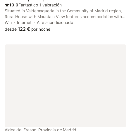
10.0
Fantástico
⋅
1 valoración
Situated in Valdemaqueda in the Community of Madrid region,
Rural House with Mountain View features accommodation with
free WiFi and free private parking. This holiday home offers a
Wifi
Internet
Aire acondicionado
garden as well as a terrace.
122 €
desde
por noche
Aldea del Fresno, Provincia de Madrid