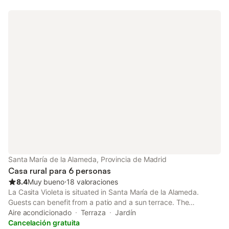
Santa María de la Alameda, Provincia de Madrid
Casa rural para 6 personas
8.4
Muy bueno
⋅
18 valoraciones
La Casita Violeta is situated in Santa María de la Alameda.
Guests can benefit from a patio and a sun terrace. The
accommodation features a concierge service, private check-in
Aire acondicionado
Terraza
Jardín
and check-out and organising tours for guests.
Cancelación gratuita