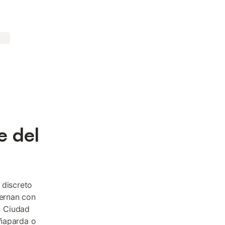
e del
 discreto
ternan con
n Ciudad
eñaparda o