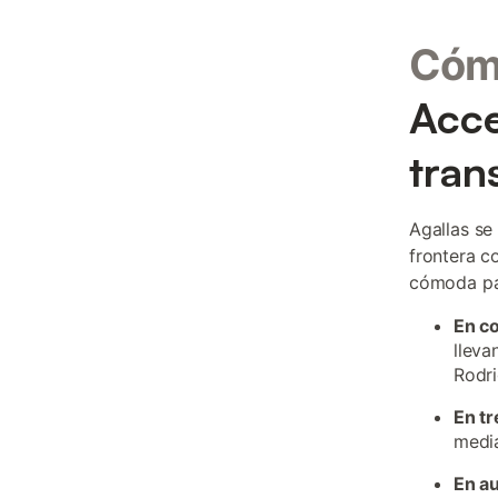
Cómo
Acce
tran
Agallas se
frontera c
cómoda pa
En c
lleva
Rodri
En tr
media
En a