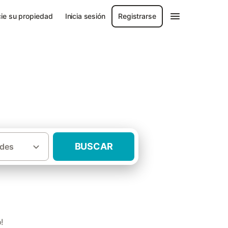
ie su propiedad
Inicia sesión
Registrarse
BUSCAR
des
·
cia de Salamanca
Casas rurales Agallas
!