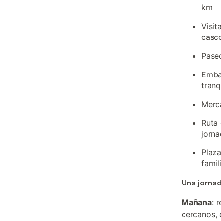
km
Visit
casco
Paseo
Embal
tranq
Merca
Ruta 
jorn
Plaza
famil
Una jornad
Mañana
: 
cercanos, 