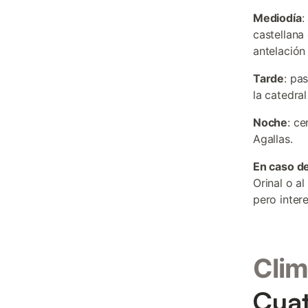
Mediodía
:
castellana
antelación
Tarde
: pa
la catedral
Noche
: ce
Agallas.
En caso de
Orinal o a
pero inter
Clim
Cuat