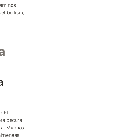
caminos
l bullicio,
a
a
e El
era oscura
rra. Muchas
chimeneas