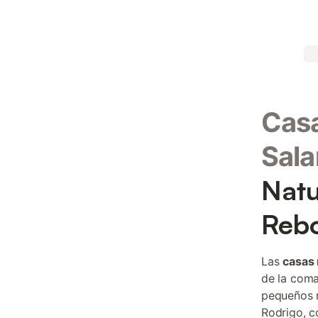
Casa
Sal
Natu
Rebo
Las
casas 
de la coma
pequeños n
Rodrigo, c