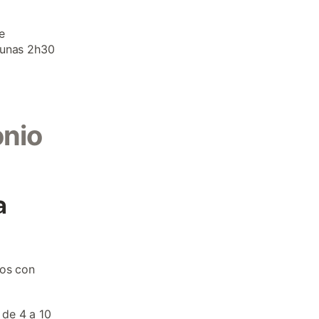
e
 unas 2h30
onio
a
los con
 de 4 a 10