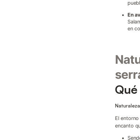
puebl
En a
Salam
en co
Natu
serr
Qué 
Naturaleza
El entorno
encanto qu
Sende