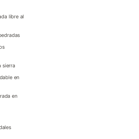
da libre al
mpedradas
os
 sierra
ndable en
arada en
dales