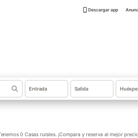
Descargar app
Anunc
gallas
Entrada
Salida
Huéspe
·
·
Casas rurales
Castilla y León
Provin
Tenemos 0 Casas rurales. ¡Compara y reserva al mejor precio