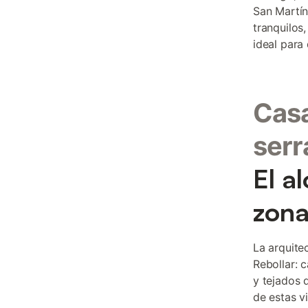
San Martín
tranquilos,
ideal para
Casa
serr
El a
zon
La arquite
Rebollar: 
y tejados d
de estas v