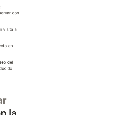
a
servar con
 visita a
ento en
useo del
educido
ar
n la