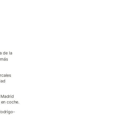
a de la
n más
rcales
dad
 Madrid
 en coche.
Rodrigo-