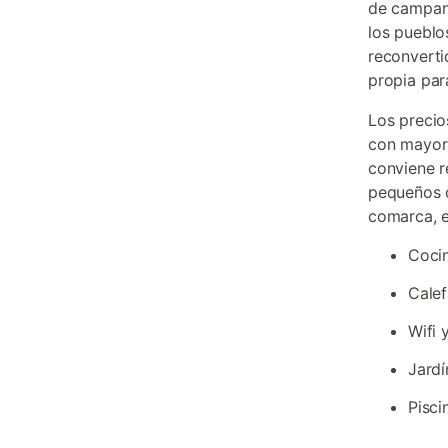
de campana
los pueblo
reconverti
propia par
Los precio
con mayor 
conviene r
pequeños c
comarca, e
Coci
Calef
Wifi 
Jardí
Pisci