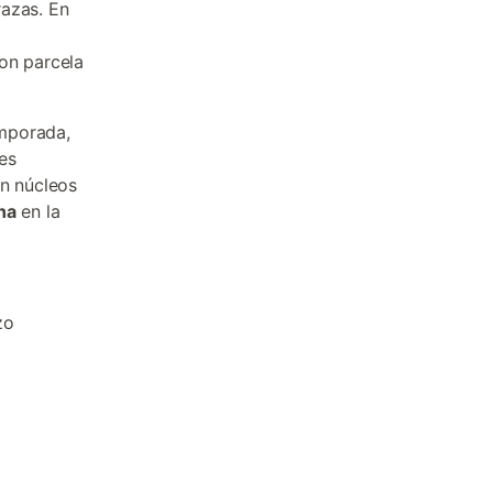
razas. En
on parcela
emporada,
es
en núcleos
na
en la
zo