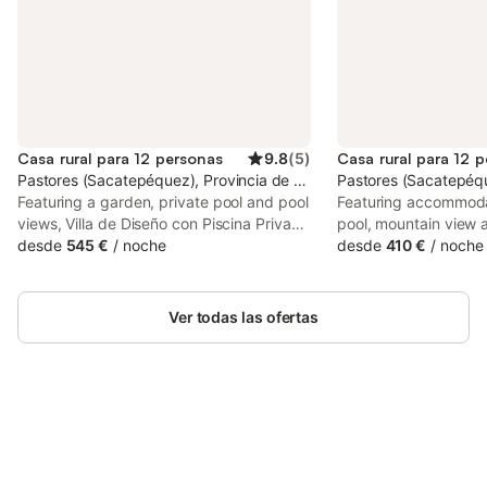
Casa rural para 12 personas
9.8
(
5
)
Casa rural para 12 
Pastores (Sacatepéquez), Provincia de Salamanca
Pastores (Sacatepéq
Featuring a garden, private pool and pool
Featuring accommodat
views, Villa de Diseño con Piscina Privada
pool, mountain view 
is located in Pastores. Boasting luggage
desde
545 €
/
noche
Rural Explora, Pastore
desde
410 €
/
noche
storage space, this property also
This property offers 
provides guests with a picnic area.
table tennis, free pri
WiFi.
Ver todas las ofertas
Ahorra hasta un 10% en muchos
Inicia sesión
alojamientos con tu cuenta.