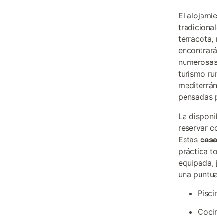
El alojami
tradiciona
terracota,
encontrará
numerosas,
turismo ru
mediterrán
pensadas pa
La disponi
reservar c
Estas
casa
práctica t
equipada, 
una puntua
Pisci
Coci