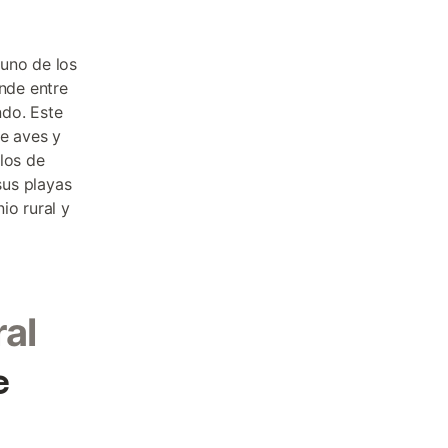
uno de los
ende entre
ndo. Este
de aves y
los de
sus playas
io rural y
ral
e