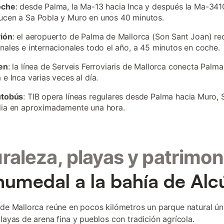
oche
: desde Palma, la Ma-13 hacia Inca y después la Ma-341
cen a Sa Pobla y Muro en unos 40 minutos.
vión
: el aeropuerto de Palma de Mallorca (Son Sant Joan) re
nales e internacionales todo el año, a 45 minutos en coche.
en
: la línea de Serveis Ferroviaris de Mallorca conecta Palm
 e Inca varias veces al día.
utobús
: TIB opera líneas regulares desde Palma hacia Muro, 
dia en aproximadamente una hora.
raleza, playas y patrimon
humedal a la bahía de Alc
 de Mallorca reúne en pocos kilómetros un parque natural ún
playas de arena fina y pueblos con tradición agrícola.