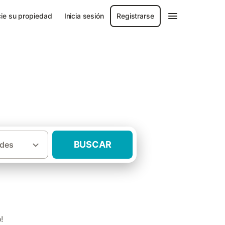
ie su propiedad
Inicia sesión
Registrarse
BUSCAR
des
·
ca
Casas rurales S'Albufera de Mallorca
!