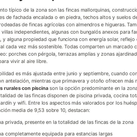
ento típico de la zona son las fincas mallorquinas, construcc
les de fachada encalada o en piedra, techos altos y suelos d
 rodeadas de fincas agrícolas con almendros e higueras. Tam
 villas independientes, algunas con bungalós anexos para fa
 y alguna propiedad que funciona con energía solar, reflejo
ral cada vez más sostenible. Todas comparten un marcado c
eo: porches con pérgola, terrazas amplias y zonas ajardina
ra vivir al aire libre.
bilidad es más ajustada entre junio y septiembre, cuando co
on antelación, mientras que primavera y otoño ofrecen más 
s rurales con piscina
son la opción predominante en la zona
otalidad de las fincas disponen de piscina privada, cocina to
jardín y wifi. Entre los aspectos más valorados por los hués
ción media de 9,53 sobre 10, destacan:
na privada, presente en la totalidad de las fincas de la zona
na completamente equipada para estancias largas