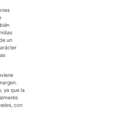
iones
e
bién
milias
 de un
arácter
das
nviene
margen.
, ya que la
talmente
pedes, con