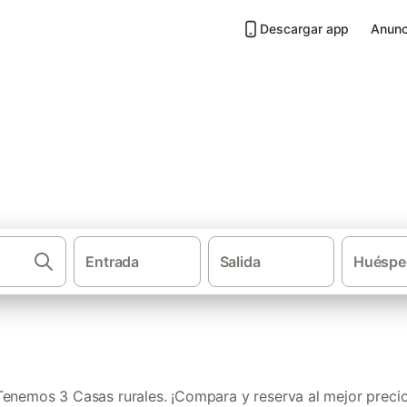
Descargar app
Anunc
'Albufera de Mallorca
Entrada
Salida
Huéspe
·
·
Casas rurales
Islas Baleares
Mallor
Tenemos 3 Casas rurales. ¡Compara y reserva al mejor precio