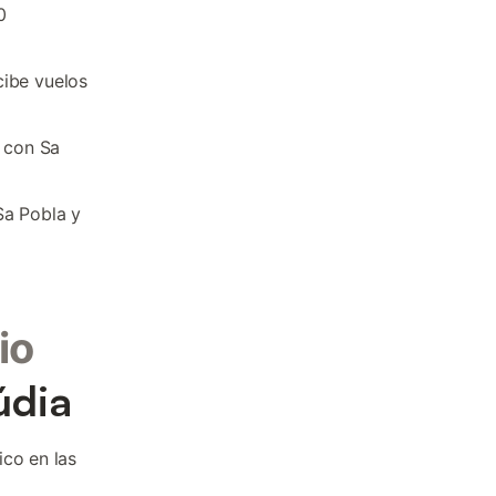
0
cibe vuelos
a con Sa
Sa Pobla y
io
údia
ico en las