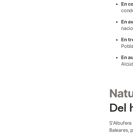
En c
condu
En a
nacio
En tr
Pobla
En a
Alcú
Natu
Del 
S'Albufera
Baleares, 