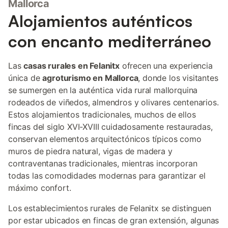
Mallorca
En la planta baja, un salón de estilo rústico y singular, con
Alojamientos auténticos
televisión satélite y vistas al jardín, les invitará a tomar un
pequeño y relajado respiro. El comedor, con salida al jardín,
con encanto mediterráneo
dispone de una gran mesa para hacerles disfrutar de una cena
maravillosa. La cocina equipada con todos los útiles esenciales
para que disfrute de cocinar sus platos favoritos, o quizá,
Las
casas rurales en Felanitx
ofrecen una experiencia
innovadores, incluye cocina de vitro cerámica. Un dormitorio
única de
agroturismo en Mallorca
, donde los visitantes
con cama de matrimonio, dos baños, uno con ba
se sumergen en la auténtica vida rural mallorquina
rodeados de viñedos, almendros y olivares centenarios.
Estos alojamientos tradicionales, muchos de ellos
fincas del siglo XVI-XVIII cuidadosamente restauradas,
conservan elementos arquitectónicos típicos como
muros de piedra natural, vigas de madera y
contraventanas tradicionales, mientras incorporan
todas las comodidades modernas para garantizar el
máximo confort.
Los establecimientos rurales de Felanitx se distinguen
por estar ubicados en fincas de gran extensión, algunas