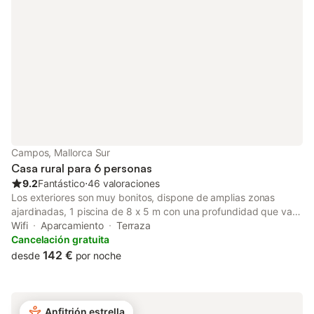
Campos, Mallorca Sur
Casa rural para 6 personas
9.2
Fantástico
⋅
46 valoraciones
Los exteriores son muy bonitos, dispone de amplias zonas
ajardinadas, 1 piscina de 8 x 5 m con una profundidad que va
de 1.20 a 2.10 m, hay 6 tumbonas, 1 amplia terraza, 1 porche
Wifi
Aparcamiento
Terraza
totalmente amueblado y para los amantes de la cocina,
Cancelación gratuita
disponen de 1 barbacoa móvil La casa de 170 m2 distribuidos
142 €
desde
por noche
en una PB, dispone de 3 dormitorios, 1 con cama de matrimonio
y baño en suite con ducha, 1 con cama de matrimonio, y 1 con 2
camas individuales. Todas ellas equipadas con aire
acondicionado y calefacción. Hay disponibilidad para 1 cuna y 1
Anfitrión estrella