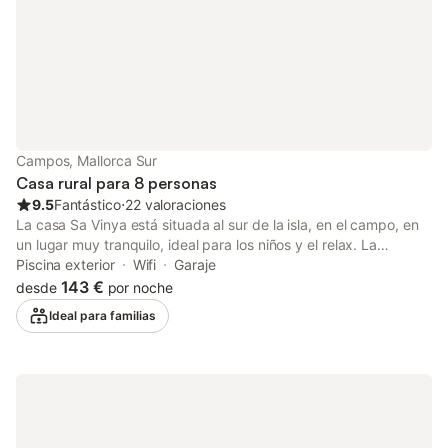
Número de licencia: ET4272
Campos, Mallorca Sur
Casa rural para 8 personas
9.5
Fantástico
⋅
22 valoraciones
La casa Sa Vinya está situada al sur de la isla, en el campo, en
un lugar muy tranquilo, ideal para los niños y el relax. La
situación de la casa es muy exclusiva. La casa se encuentra a 9
Piscina exterior
Wifi
Garaje
kilómetros de Santanyí y a 5 minutos en coche de la ciudad de
143 €
desde
por noche
Campos, donde encontrará todos los servicios: restaurantes,
Ideal para familias
gasolineras, bancos y supermercados. La casa se encuentra a
15 minutos de algunas de las mejores playas de la isla, como Es
Trenc, Ses Covetes, Sa Ràpita y Sa Colònia. Es el lugar perfecto
para quienes buscan tranquilidad y proximidad a la naturaleza,
sin renunciar a la comodidad de tener servicios cerca. Disfrute
de unas vacaciones relajantes en un entorno rural y con fácil
acceso a las playas más emblemáticas del sur de la isla.