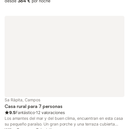
384 €
desde
por noche
velocidad (apto para videollamadas) con un espacio de trabajo
dedicado, televisión, aire acondicionado y lavadora. Además,
hay una mesa de ping-pong disponible. También se ofrecen 2
cunas y 2 tronas para familias con niños. Este alquiler de
vacaciones brinda un oasis privado al aire libre con piscina,
jardín, terrazas cubiertas y descubiertas, balcón, barbacoa,
parque infantil y ducha exterior. Hay aparcamiento disponible
en la propiedad. No se permiten mascotas, fumar ni celebrar
eventos. Esta propiedad cuenta con directrices para ayudar a
los huéspedes con la correcta separación de residuos; se
proporciona más información en el establecimiento. El
alojamiento dispone de iluminación de bajo consumo.
Sa Ràpita, Campos
Casa rural para 7 personas
9.5
Fantástico
⋅
12 valoraciones
Los amantes del mar y del buen clima, encuentran en esta casa
su pequeño paraíso. Un gran porche y una terraza cubierta