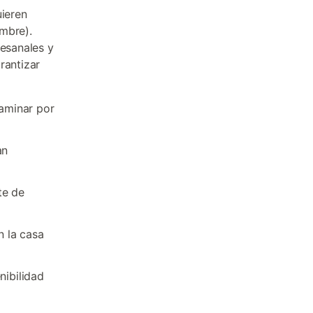
ieren
mbre).
tesanales y
rantizar
aminar por
an
te de
 la casa
nibilidad