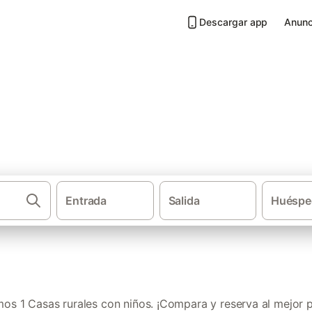
Descargar app
Anunc
 niños en La Bañeza
Entrada
Salida
Huéspe
·
Casas rurales
Castilla y 
os 1 Casas rurales con niños. ¡Compara y reserva al mejor p