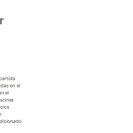
r
partida
das en el
n el
scinas
ecios
n
ndicionado