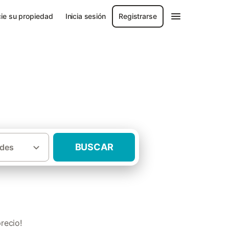
ie su propiedad
Inicia sesión
Registrarse
BUSCAR
des
·
León
Casas rurales con niños La Bañeza
recio!