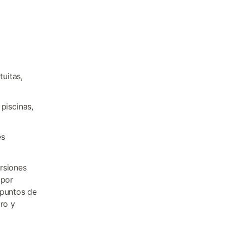
uitas,
piscinas,
es
rsiones
 por
 puntos de
tro y