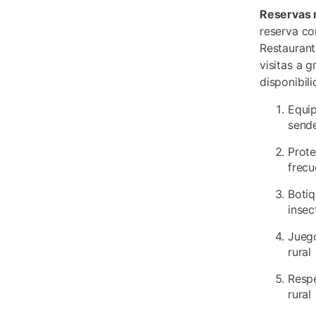
Reservas
reserva co
Restaurant
visitas a 
disponibili
Equip
sende
Prote
frec
Botiq
insec
Juego
rural
Respe
rural