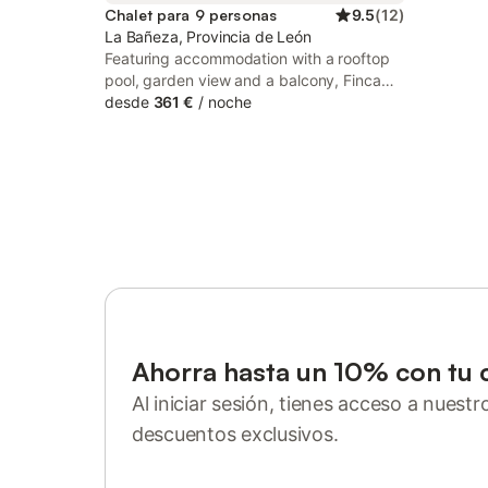
Chalet para 9 personas
9.5
(
12
)
La Bañeza, Provincia de León
Featuring accommodation with a rooftop
pool, garden view and a balcony, Finca
Llamazares is located in La Bañeza. This
desde
361 €
/
noche
property offers access to a terrace, free
private parking and free WiFi.
Ahorra hasta un 10% con tu 
Al iniciar sesión, tienes acceso a nuest
descuentos exclusivos.
Inicia sesión o regístrate