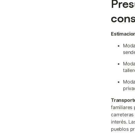
Pres
cons
Estimacion
Modal
sende
Modal
talle
Modal
priva
Transporte
familiares
carreteras
interés. L
pueblos pr