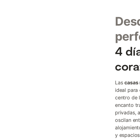
Desc
perf
4 dí
cora
Las
casas 
ideal para
centro de 
encanto tr
privadas, 
oscilan en
alojamient
y espacios