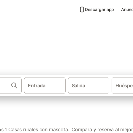
Descargar app
Anunc
 mascota en La Bañeza
Entrada
Salida
Huéspe
·
Casas rurales
Castilla y Leó
 1 Casas rurales con mascota. ¡Compara y reserva al mejor