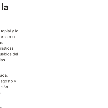
la
tapial y la
orno a un
as
rísticas
pueblos del
das
ada,
 agosto y
ción.
s
s