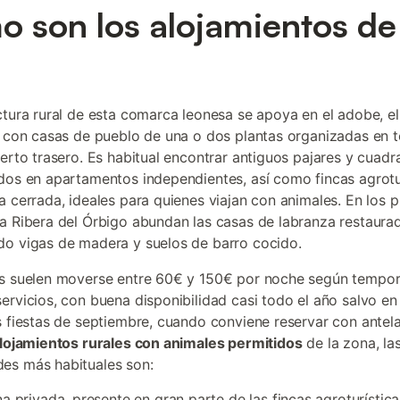
 son los alojamientos de 
a
ctura rural de esta comarca leonesa se apoya en el adobe, el 
, con casas de pueblo de una o dos plantas organizadas en t
uerto trasero. Es habitual encontrar antiguos pajares y cuadr
dos en apartamentos independientes, así como fincas agrotu
a cerrada, ideales para quienes viajan con animales. En los 
a Ribera del Órbigo abundan las casas de labranza restaura
o vigas de madera y suelos de barro cocido.
s suelen moverse entre 60€ y 150€ por noche según tempor
ervicios, con buena disponibilidad casi todo el año salvo en
s fiestas de septiembre, cuando conviene reservar con antela
lojamientos rurales con animales permitidos
de la zona, la
es más habituales son:
na privada, presente en gran parte de las fincas agroturística