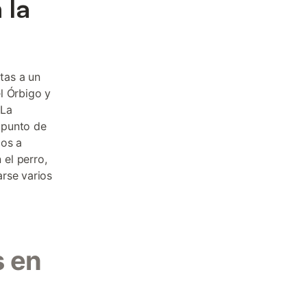
 la
tas a un
l Órbigo y
 La
 punto de
dos a
el perro,
rse varios
s en