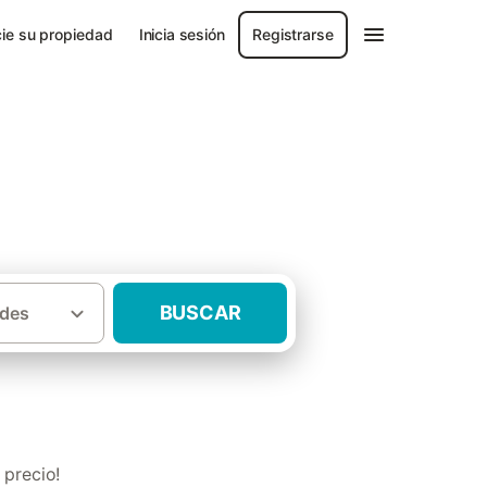
ie su propiedad
Inicia sesión
Registrarse
BUSCAR
des
·
n
Casas rurales con mascota La Bañeza
 precio!