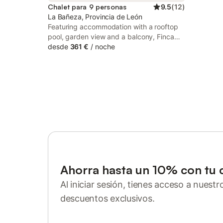
Chalet para 9 personas
9.5
(
12
)
La Bañeza, Provincia de León
Featuring accommodation with a rooftop
pool, garden view and a balcony, Finca
Llamazares is located in La Bañeza. This
desde
361 €
/
noche
property offers access to a terrace, free
private parking and free WiFi.
Ahorra hasta un 10% con tu 
Al iniciar sesión, tienes acceso a nuest
descuentos exclusivos.
Inicia sesión o regístrate