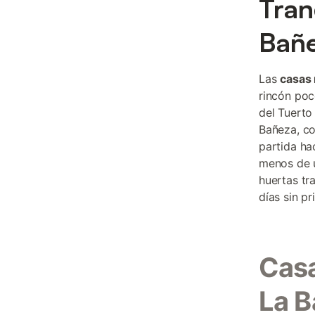
Tran
Bañ
Las
casas 
rincón poc
del Tuerto
Bañeza, co
partida ha
menos de u
huertas tr
días sin pr
Casa
La 