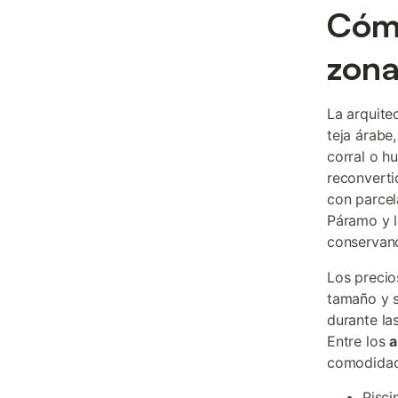
Cómo
zon
La arquite
teja árabe
corral o h
reconverti
con parcel
Páramo y l
conservand
Los precio
tamaño y s
durante la
Entre los
a
comodidad
Pisci