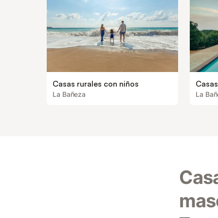
Casas rurales con niños
Casas 
La Bañeza
La Bañ
Casa
masc