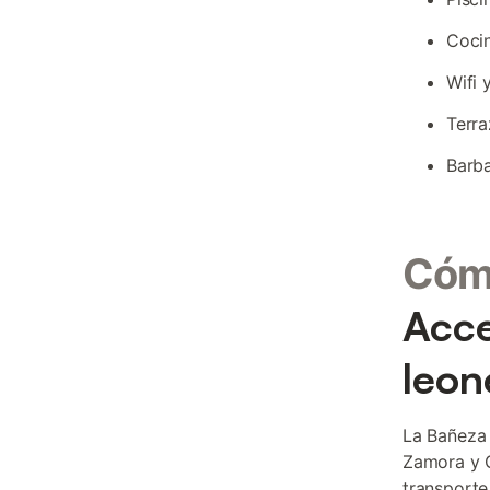
Coci
Wifi 
Terra
Barba
Cómo
Acce
leon
La Bañeza 
Zamora y G
transporte