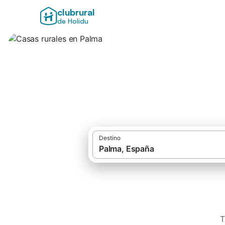
clubrural
de Holidu
Casas rurales en 
Destino
T