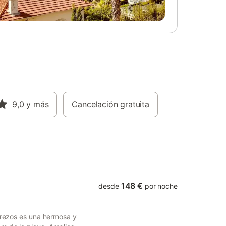
or),
restaurantes y bares para disfrutar. Aquí
 la
también encontrará la playa más cercana,
za
la Playa de Palma. El aeropuerto más
onas
cercano es el de Palma, que está a 10
bicación
minutos en coche (9km). Hay
pocos
aparcamiento disponible en la propiedad.
ntes,
No se permiten mascotas. Nombre: Son
playa de
Sunyer
la
tes
La casa
9,0
y más
Cancelación gratuita
ituada
para
días en la
El consu
148 €
desde
por noche
 Brezos es una hermosa y