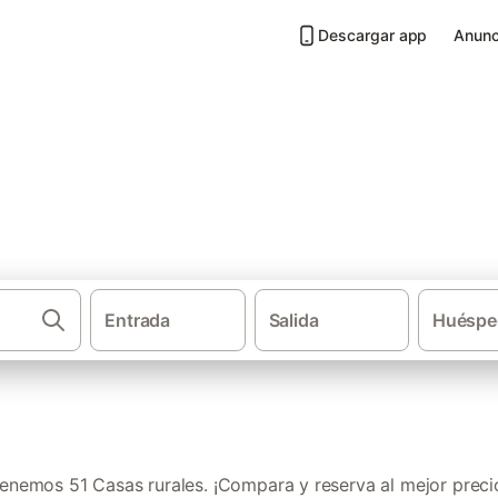
Descargar app
Anunc
Palma
Entrada
Salida
Huéspe
·
Casas rurales
Islas
enemos 51 Casas rurales. ¡Compara y reserva al mejor preci