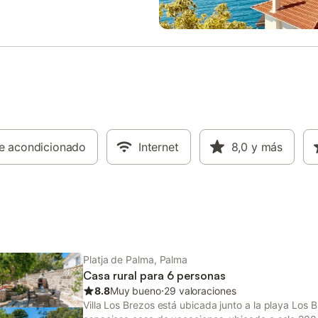
ugares de interés, restaurantes y
Wi-Fi, aire acondicionado (frío/cal
 Número de licencia: 13269/2016
Smart TV, 2 cunas y una trona. En
pintoresca zona exterior, la terra
parcialmente cubierta y las tumb
invitan a relajarse. Gracias a la u
ideal de la villa, podrá llegar en 
minutos a pie a tiendas, restaura
bares, cafeterías y a la extensa 
S'Arenal, abierta todo el año, con 
mayoría de los bares y restauran
re acondicionado
Internet
disponibles también en invierno. 
8,0
y más
cuenta con una cómoda piscina s
en la terraza principal, perfecta 
disfrutar durante la estancia tras 
playa o descansando en la villa. 
Platja de Palma, Palma
Casa rural para 6 personas
8.8
Muy bueno
⋅
29 valoraciones
Villa Los Brezos está ubicada junto a la playa Los