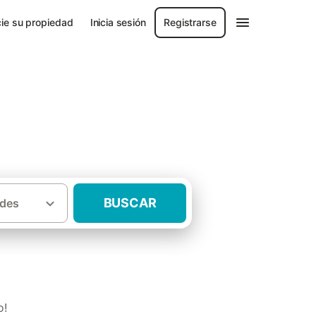
ie su propiedad
Inicia sesión
Registrarse
BUSCAR
des
·
·
 Baleares
Mallorca
Casas rurales Palma
o!