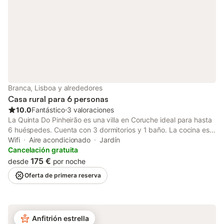
Branca, Lisboa y alrededores
Casa rural para 6 personas
10.0
Fantástico
⋅
3 valoraciones
La Quinta Do Pinheirão es una villa en Coruche ideal para hasta
6 huéspedes. Cuenta con 3 dormitorios y 1 baño. La cocina está
completamente equipada, incluyendo cafetera exprés. Entre las
Wifi
Aire acondicionado
Jardín
comodidades encontraréis Wi-Fi apto para videollamadas, aire
Cancelación gratuita
acondicionado en el salón, ventilador, televisión, vídeo bajo
175 €
desde
por noche
demanda, consola de juegos, lavadora y trona. El acceso a la
Oferta de primera reserva
propiedad y el interior son sin escalones. En el exterior, podéis
disfrutar de jardín privado, terraza cubierta, terraza
descubierta, balcón y barbacoa privada. La piscina exterior
privada y la ducha exterior están a vuestra disposición. El
Anfitrión estrella
aparcamiento compartido en el lugar ofrece 4 plazas. Se