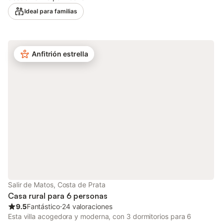
hermosa bahía de São Martinho y Salir do Porto está a sólo 9,5
Ideal para familias
km. Para variar, debería visitar Foz de Arelho, que también está
situada en la bahía, con una increíble playa a un lado y una
preciosa laguna al otro. También hay varios restaurantes (5 km)
y supermercados (10 km) a poca distancia en coche. Esta villa
Anfitrión estrella
tiene un precioso jardín privado equipado con mobiliario de
jardín para relajarse. Los huéspedes pueden disfrutar de una
barbacoa en la terraza o darse un refrescante chapuzón en la
piscina. La cocina abierta bien equipada permite preparar
deliciosas comidas en casa. El salón está decorado con una
cómoda zona de estar y una televisión para disfrutar, y hay 2
cuartos de baño. El anfitrión también proporciona una cama
para niños y una trona. Por razones de tranquilidad, esta casa
de vacaciones no se alquila a grupos de jóvenes. No se
permiten reservas para grupos de personas menores de 25
años Está terminantemente prohibido organizar fiestas de
estudiantes, despedidas de soltero o fiestas de borrachos en
esta casa. Las fiestas no están permitidas. No está perm
Salir de Matos, Costa de Prata
Casa rural para 6 personas
9.5
Fantástico
⋅
24 valoraciones
Esta villa acogedora y moderna, con 3 dormitorios para 6