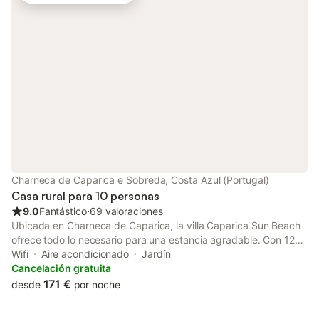
aceptan hasta 2 mascotas. No se permiten eventos. Se
proporcionan toallas de playa. Tenéis 5 bicicletas disponibles,
así como trastero compartido para bicicletas. El check-in es
autoservicio.
Charneca de Caparica e Sobreda, Costa Azul (Portugal)
Casa rural para 10 personas
9.0
Fantástico
⋅
69 valoraciones
Ubicada en Charneca de Caparica, la villa Caparica Sun Beach
ofrece todo lo necesario para una estancia agradable. Con 120
m², dispone de salón, cocina espaciosa y bien equipada con
Wifi
Aire acondicionado
Jardín
zona de comedor, 5 dormitorios y 4 baños, con capacidad para
Cancelación gratuita
hasta 10 huéspedes. Un sendero baja por la Arriba Fóssil
171 €
desde
por noche
directamente hasta las playas de Costa da Caparica, a solo 2
km (unos 5 minutos en coche). Entre las comodidades