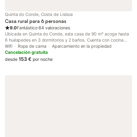
amplias vistas de la región, incluyendo la cercanía a Lisboa
desde la localidad más próxima. Normas de la casa /
Quinta do Conde, Costa de Lisboa
Información importante No se permiten fiestas ni eventos. No
Casa rural para 6 personas
está permitida la entrada de personas ajenas al alojamiento
9.0
Fantástico
⋅
84 valoraciones
Ubicada en Quinta do Conde, esta casa de 90 m² acoge hasta
6 huéspedes en 3 dormitorios y 2 baños. Cuenta con cocina
totalmente equipada, Wi-Fi de alta velocidad, calefacción con
Wifi
Ropa de cama
Aparcamiento en la propiedad
radiadores en el salón y los dormitorios, self check-in, televisión,
Cancelación gratuita
ventilador, lavadora, cafetera de cápsulas incluidas y espacio
153 €
desde
por noche
de trabajo dedicado. La casa ofrece aparcamiento público
cercano. La barbacoa exterior es solo decorativa y no está
disponible para uso de los huéspedes. Se admiten mascotas
pequeñas. No se permiten eventos en la propiedad.