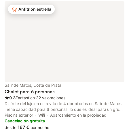
privada y la ducha exterior están a vuestra disposición. El
Anfitrión estrella
aparcamiento compartido en el lugar ofrece 4 plazas. Se
aceptan hasta 2 mascotas. No se permiten eventos. Se
proporcionan toallas de playa. Tenéis 5 bicicletas disponibles,
así como trastero compartido para bicicletas. El check-in es
autoservicio.
Salir de Matos, Costa de Prata
Chalet para 6 personas
9.3
Fantástico
⋅
32 valoraciones
Disfrute del lujo en esta villa de 4 dormitorios en Salir de Matos.
Tiene capacidad para 6 personas, lo que es ideal para un grupo
pequeño y familias. Hay una piscina privada con tumbonas y
Piscina exterior
Wifi
Aparcamiento en la propiedad
una gran terraza para relajarse. Esta villa tiene una ubicación
Cancelación gratuita
ideal para todo tipo de excursiones de un día. Una visita a la
167 €
desde
por noche