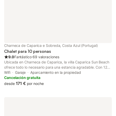
Charneca de Caparica e Sobreda, Costa Azul (Portugal)
Chalet para 10 personas
9.0
Fantástico
⋅
69 valoraciones
Ubicada en Charneca de Caparica, la villa Caparica Sun Beach
ofrece todo lo necesario para una estancia agradable. Con 120
m², dispone de salón, cocina espaciosa y bien equipada con
Wifi
Garaje
Aparcamiento en la propiedad
zona de comedor, 5 dormitorios y 4 baños, con capacidad para
Cancelación gratuita
hasta 10 huéspedes. Un sendero baja por la Arriba Fóssil
171 €
desde
por noche
directamente hasta las playas de Costa da Caparica, a solo 2
km (unos 5 minutos en coche). Entre las comodidades
encontraréis Wi-Fi de alta velocidad (apto para videollamadas),
tres televisores, aire acondicionado, ventilador y calefactor
(ideal para quienes son sensibles al aire acondicionado),
lavadora y lavavajillas. También hay cuna, cama para niños de