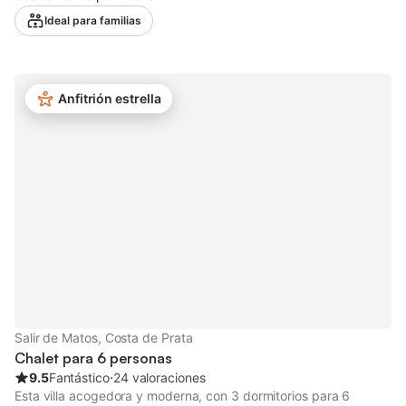
hermosa bahía de São Martinho y Salir do Porto está a sólo 9,5
Ideal para familias
km. Para variar, debería visitar Foz de Arelho, que también está
situada en la bahía, con una increíble playa a un lado y una
preciosa laguna al otro. También hay varios restaurantes (5 km)
y supermercados (10 km) a poca distancia en coche. Esta villa
Anfitrión estrella
tiene un precioso jardín privado equipado con mobiliario de
jardín para relajarse. Los huéspedes pueden disfrutar de una
barbacoa en la terraza o darse un refrescante chapuzón en la
piscina. La cocina abierta bien equipada permite preparar
deliciosas comidas en casa. El salón está decorado con una
cómoda zona de estar y una televisión para disfrutar, y hay 2
cuartos de baño. El anfitrión también proporciona una cama
para niños y una trona. Por razones de tranquilidad, esta casa
de vacaciones no se alquila a grupos de jóvenes. No se
permiten reservas para grupos de personas menores de 25
años Está terminantemente prohibido organizar fiestas de
estudiantes, despedidas de soltero o fiestas de borrachos en
esta casa. Las fiestas no están permitidas. No está perm
Salir de Matos, Costa de Prata
Chalet para 6 personas
9.5
Fantástico
⋅
24 valoraciones
Esta villa acogedora y moderna, con 3 dormitorios para 6