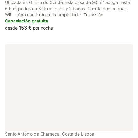
Ubicada en Quinta do Conde, esta casa de 90 m² acoge hasta
6 huéspedes en 3 dormitorios y 2 baños. Cuenta con cocina
totalmente equipada, Wi-Fi de alta velocidad, calefacción con
Wifi
Aparcamiento en la propiedad
Televisión
radiadores en el salón y los dormitorios, self check-in, televisión,
Cancelación gratuita
ventilador, lavadora, cafetera de cápsulas incluidas y espacio
153 €
desde
por noche
de trabajo dedicado. La casa ofrece aparcamiento público
cercano. La barbacoa exterior es solo decorativa y no está
disponible para uso de los huéspedes. Se admiten mascotas
pequeñas. No se permiten eventos en la propiedad.
Santo António da Charneca, Costa de Lisboa