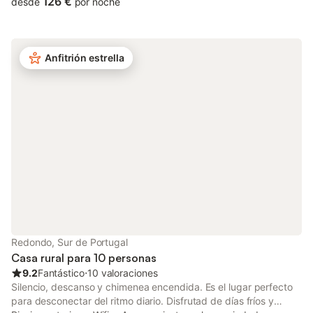
126 €
desde
por noche
Wi-Fi de alta velocidad (apto para videollamadas), una smart TV
con servicios de streaming, así como una lavadora. También
hay una trona disponible. Esta villa dispone de una zona exterior
privada con jardín, dos terrazas descubiertas, dos balcones y
Anfitrión estrella
barbacoa. La propiedad está ubicada en cerca de la playa. Hay
aparcamiento gratuito en la calle. Se permite un máximo de 2
mascotas. No se permite fumar ni celebrar eventos. Este
inmueble no dispone de aire acondicionado.
Redondo, Sur de Portugal
Casa rural para 10 personas
9.2
Fantástico
⋅
10 valoraciones
Silencio, descanso y chimenea encendida. Es el lugar perfecto
para desconectar del ritmo diario. Disfrutad de días fríos y