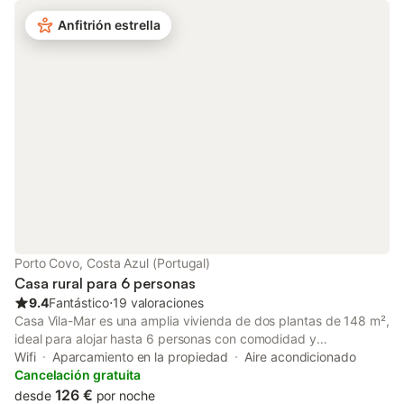
propiedad. La villa ofrece una piscina privada, jardín y zona de
barbacoa, proporcionando momentos agradables al aire libre. El
Anfitrión estrella
alojamiento está ubicado a 50 km de Évora, lo que facilita las
excursiones por la región. Hay aparcamiento gratuito disponible
en la calle. No se permiten mascotas ni la celebración de
eventos en este alojamiento.
Porto Covo, Costa Azul (Portugal)
Casa rural para 6 personas
9.4
Fantástico
⋅
19 valoraciones
Casa Vila-Mar es una amplia vivienda de dos plantas de 148 m²,
ideal para alojar hasta 6 personas con comodidad y
tranquilidad. Ubicada en Porto Covo, uno de los pueblos más
Wifi
Aparcamiento en la propiedad
Aire acondicionado
encantadores de la Costa Vicentina, está a pocos pasos de
Cancelación gratuita
playas de arena dorada, restaurantes y comercios locales. La
126 €
desde
por noche