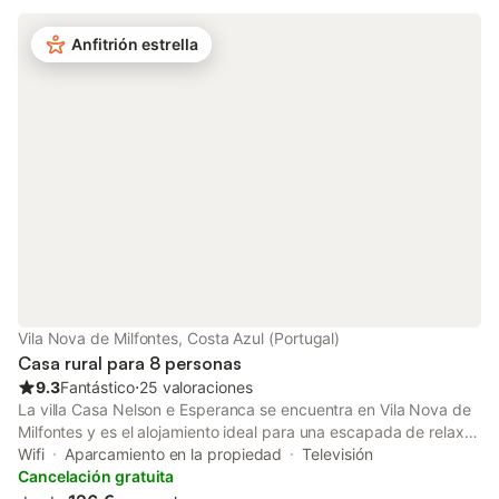
alojamiento os brinda un espacio cómodo y todo lo esencial
para relajaros. Quinta da Alentegria - 4 cottages met lounge en
Anfitrión estrella
verwarmd zwembad van april tot eind september! is set in
Alcácer do Sal and features a private pool and pool views. This
property offers access to a terrace, darts, free private parking
and free WiFi.
Vila Nova de Milfontes, Costa Azul (Portugal)
Casa rural para 8 personas
9.3
Fantástico
⋅
25 valoraciones
La villa Casa Nelson e Esperanca se encuentra en Vila Nova de
Milfontes y es el alojamiento ideal para una escapada de relax.
La propiedad de 275 m² consta de una sala de estar, una
Wifi
Aparcamiento en la propiedad
Televisión
cocina bien equipada, 4 dormitorios y 3 baños, por lo que
Cancelación gratuita
puede alojar a 8 personas. Los servicios adicionales incluyen