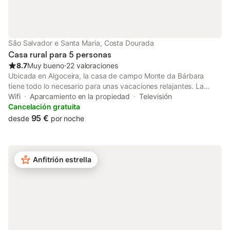
São Salvador e Santa Maria, Costa Dourada
Casa rural para 5 personas
8.7
Muy bueno
⋅
22 valoraciones
Ubicada en Algoceira, la casa de campo Monte da Bárbara
tiene todo lo necesario para unas vacaciones relajantes. La
propiedad de 100 m² cuenta con salón, cocina bien equipada, 1
Wifi
Aparcamiento en la propiedad
Televisión
dormitorio y 1 baño, y puede alojar hasta 5 personas. Entre las
Cancelación gratuita
comodidades adicionales encontraréis Wi-Fi, televisión,
95 €
desde
por noche
lavadora y secadora. Disfrutad de una zona exterior privada
con jardín, terraza abierta, terraza cubierta y barbacoa. Hay
una plaza de aparcamiento disponible en la propiedad. Se
admiten hasta 2 mascotas. No se permite fumar ni celebrar
Anfitrión estrella
eventos. El aire acondicionado no está disponible. Hay cámaras
de seguridad y/o dispositivos de grabación de audio en el
alojamiento.