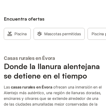
mediterránea, mobiliario de jardín, terraza
abierta, cocina exterior, barbacoa,
parque infantil y ducha exterior. Además,
tendréis acceso a una piscina
Encuentra ofertas
compartida. Distancia andando o en
coche al restaurante más cercano: 0,75
km. Al café más cercano: 0,75 km. Al bar
más cercano: 6,69 km. Al supermercado
Piscina
Mascotas permitidas
Piscina 
más cercano: 2,7 km. Hay aparcamiento
gratuito en la propiedad. No se admiten
mascotas, aunque puede haber
excepciones si el anfitrión lo acepta;
consultadlo a través de la plataforma de
Casas rurales en Évora
reservas. La propiedad cuenta con
Donde la llanura alentejana
acceso e interior sin escalones y puertas
extra anchas. Ofrecemos productos
se detiene en el tiempo
caseros o cultivados en la finca.
Raquetas de bádminton y volantes están
disponibles de forma gratuita.
Las
casas rurales en Évora
ofrecen una inmersión en el
Alentejo más auténtico, una región de llanuras doradas,
encinares y olivares que se extiende alrededor de una
de las ciudades amuralladas mejor conservadas de la