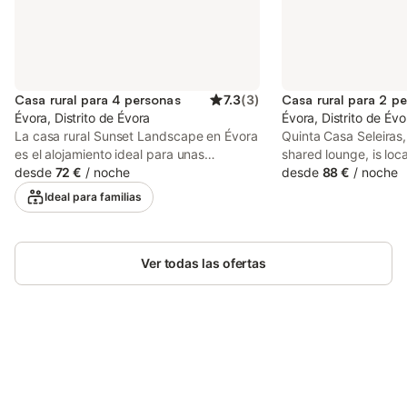
Casa rural para 4 personas
7.3
(
3
)
Casa rural para 2 p
Évora, Distrito de Évora
Évora, Distrito de Évo
La casa rural Sunset Landscape en Évora
Quinta Casa Seleiras,
es el alojamiento ideal para unas
shared lounge, is loc
vacaciones relajadas con vuestros seres
desde
72 €
/
noche
from Cathedral of Ev
desde
88 €
/
noche
queridos. La vivienda de 170 m² cuenta
Roman Temple of Evor
Ideal para familias
con salón, comedor, cocina totalmente
from Chapel of Bones
equipada, 2 dormitorios y 1 baño, con
capacidad para 4 personas. Entre las
comodidades encontraréis Wi-Fi, aire
Ver todas las ofertas
acondicionado en el salón, espacio de
trabajo, televisión por satélite, ventilador,
panificadora, dos lavadoras compartidas,
así como libros y juguetes para niños.
También hay cuna y trona disponibles. En
Ahorra hasta un 10% en muchos
el exterior privado disfrutaréis de un
Inicia sesión
alojamientos con tu cuenta.
jardín de piedra con vegetación