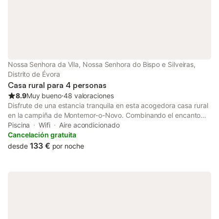
Nossa Senhora da Vila, Nossa Senhora do Bispo e Silveiras,
Distrito de Évora
Casa rural para 4 personas
8.9
Muy bueno
⋅
48 valoraciones
Disfrute de una estancia tranquila en esta acogedora casa rural
en la campiña de Montemor-o-Novo. Combinando el encanto
rústico con las comodidades modernas, cuenta con aire
Piscina
Wifi
Aire acondicionado
acondicionado, una amplia terraza privada, jardín compartido,
Cancelación gratuita
juegos infantiles y una gran piscina compartida. Los huéspedes
133 €
desde
por noche
pueden disfrutar de tumbonas, una zona de barbacoa y tronas
para mayor comodidad. Explore el cercano castillo de
Montemor-o-Novo y sus vistas panorámicas, o visite Évora,
declarada Patrimonio de la Humanidad por la UNESCO, con su
templo romano y su encantador casco antiguo. Los amantes de
la gastronomía podrán saborear los platos tradicionales del
Alentejo en los restaurantes locales y disfrutar de postres como