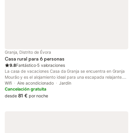
Granja, Distrito de Évora
Casa rural para 6 personas
9.8
Fantástico
⋅
5 valoraciones
La casa de vacaciones Casa da Granja se encuentra en Granja
Mourão y es el alojamiento ideal para una escapada relajante.
La propiedad, de 150 m², consta de una sala de estar, 3
Wifi
Aire acondicionado
Jardín
dormitorios y 1 baño, y puede alojar hasta 6 personas. Se
Cancelación gratuita
proporcionan toallas y ropa de cama a todos los huéspedes.
81 €
desde
por noche
Las comodidades adicionales incluyen dos televisores, aire
acondicionado, nevera, microondas, tostadora, cafetera,
lavadora y lavavajillas. Este alojamiento no dispone de Wi-Fi. El
alquiler vacacional también cuenta con un patio privado, ideal
para mañanas tranquilas. La casa está situada en un pueblo en
el corazón del Alentejo, lo que permite un fácil acceso a varias