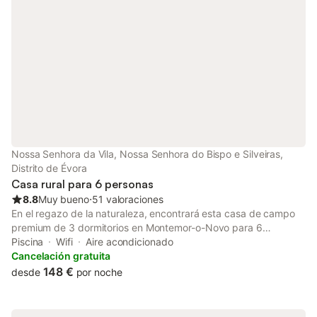
perfecta para comidas al aire libre. También tendréis acceso a
instalaciones recreativas compartidas como ping-pong, piscina
infantil compartida y parque infantil compartido. La propiedad
ofrece 3 plazas de aparcamiento compartidas y 3 plazas de
garaje compartidas. Se admiten mascotas durante vuestra
estancia, pero no se permiten eventos en la propiedad.
Nossa Senhora da Vila, Nossa Senhora do Bispo e Silveiras,
Distrito de Évora
Casa rural para 6 personas
8.8
Muy bueno
⋅
51 valoraciones
En el regazo de la naturaleza, encontrará esta casa de campo
premium de 3 dormitorios en Montemor-o-Novo para 6
huéspedes. Ideal para amigos y familiares, esta casa también
Piscina
Wifi
Aire acondicionado
cuenta con una piscina compartida, una terraza privada y un
Cancelación gratuita
jardín compartido para relajarse. Se alojará a pasos del bosque
148 €
desde
por noche
denso más cercano, perfecto para explorar los senderos
naturales cercanos. Planee un picnic en el lago cercano, a 1 km,
o visite el centro de la ciudad para disfrutar de compras en