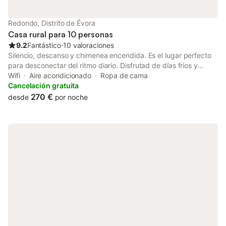
despensa y nevera con productos solicitados por un
suplemento. La propiedad ofrece productos caseros del huerto
Redondo, Distrito de Évora
y la electricidad se genera mediante energía solar.
Casa rural para 10 personas
9.2
Fantástico
⋅
10 valoraciones
Silencio, descanso y chimenea encendida. Es el lugar perfecto
para desconectar del ritmo diario. Disfrutad de días fríos y
soleados, ideales para pasear, descubrir la región, visitar
Wifi
Aire acondicionado
Ropa de cama
alfarerías o bodegas y regresar al confort del hogar.
Cancelación gratuita
Aprovechad la casa como refugio acogedor y saboread el
270 €
desde
por noche
placer de estar sin prisas, rodeados de una naturaleza que en
esta época muestra los colores del invierno. Cerca de Évora,
Estremoz y Vila Viçosa, esta casa típica del Alentejo es el
refugio perfecto para una escapada invernal.