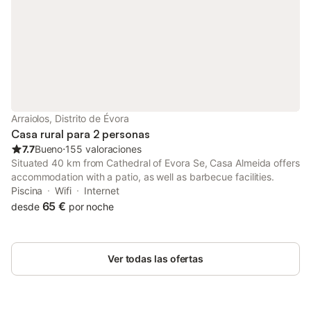
vitrocerámica, frigorífico, congelador, microondas, tostadora,
cafetera, vajilla/cubertería y utensilios de cocina. - Lavadora,
radiadores eléctricos. - Botiquín de primeros auxilios. - Acceso a
internet (wifi). Lo que amamos: - Proximidad a la naturaleza. -
Vivienda espaciosa y confortable. - Decoración sencilla y
acogedora. - Proximidad a una zona gastronómica excepcional
como Estremoz. Tendrá acceso a toda la casa y comodidades
sin restricciones. ¡Siéntase como en casa! Puntos de interés: - A
40 m del Café Flor do Campo. - A 8 km de la Estación de
Arraiolos, Distrito de Évora
Autobuses de Estremoz. - A 2 km del restaurante Tobias. - A 8
Casa rural para 2 personas
km de los restaurantes Venda Azul, Alecrim, A Casa do
7.7
Bueno
⋅
155 valoraciones
Gadanha. - A 19 km de Herdade das Servas. Por favo
Situated 40 km from Cathedral of Evora Se, Casa Almeida offers
accommodation with a patio, as well as barbecue facilities.
Piscina
Wifi
Internet
65 €
desde
por noche
Ver todas las ofertas