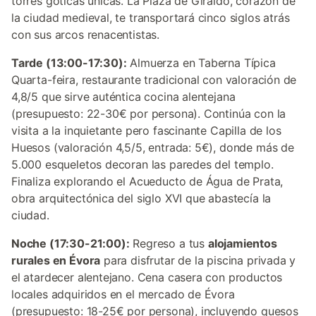
torres góticas únicas. La Plaza de Giraldo, corazón de
la ciudad medieval, te transportará cinco siglos atrás
con sus arcos renacentistas.
Tarde (13:00-17:30):
Almuerza en Taberna Típica
Quarta-feira, restaurante tradicional con valoración de
4,8/5 que sirve auténtica cocina alentejana
(presupuesto: 22-30€ por persona). Continúa con la
visita a la inquietante pero fascinante Capilla de los
Huesos (valoración 4,5/5, entrada: 5€), donde más de
5.000 esqueletos decoran las paredes del templo.
Finaliza explorando el Acueducto de Água de Prata,
obra arquitectónica del siglo XVI que abastecía la
ciudad.
Noche (17:30-21:00):
Regreso a tus
alojamientos
rurales en Évora
para disfrutar de la piscina privada y
el atardecer alentejano. Cena casera con productos
locales adquiridos en el mercado de Évora
(presupuesto: 18-25€ por persona), incluyendo quesos