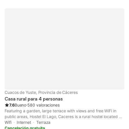
Cuacos de Yuste, Provincia de Cáceres
Casa rural para 4 personas
7.6
Bueno
⋅
580 valoraciones
Featuring a garden, large terrace with views and free WiFi in
public areas, Hostel El Lago, Caceres is a rural hostel located a
10-minute drive from the town of Cuacos de Yuste and its
Wifi
Internet
Terraza
monastery.
Cancelación gratuita