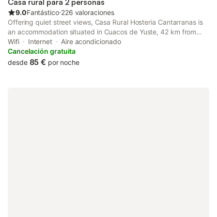
Casa rural para 2 personas
9.0
Fantástico
⋅
226 valoraciones
Offering quiet street views, Casa Rural Hosteria Cantarranas is
an accommodation situated in Cuacos de Yuste, 42 km from
Plaza Mayor and 300 metres from Monasterio de Yuste.
Wifi
Internet
Aire acondicionado
Cancelación gratuita
85 €
desde
por noche