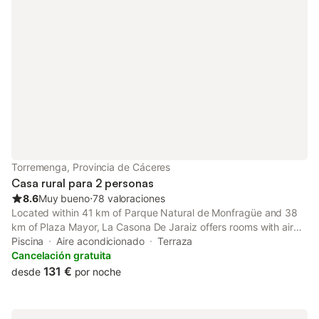
Torremenga, Provincia de Cáceres
Casa rural para 2 personas
8.6
Muy bueno
⋅
78 valoraciones
Located within 41 km of Parque Natural de Monfragüe and 38
km of Plaza Mayor, La Casona De Jaraiz offers rooms with air
conditioning and a private bathroom in Jaraiz de la Vera.
Piscina
Aire acondicionado
Terraza
Cancelación gratuita
131 €
desde
por noche