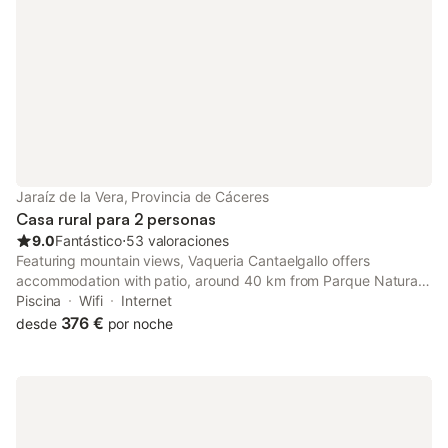
Jaraíz de la Vera, Provincia de Cáceres
Casa rural para 2 personas
9.0
Fantástico
⋅
53 valoraciones
Featuring mountain views, Vaqueria Cantaelgallo offers
accommodation with patio, around 40 km from Parque Natural
de Monfragüe. This property offers access to a terrace, free
Piscina
Wifi
Internet
private parking and free WiFi.
376 €
desde
por noche