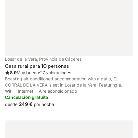
Losar de la Vera, Provincia de Cáceres
Casa rural para 10 personas
8.9
Muy bueno
⋅
27 valoraciones
Boasting air-conditioned accommodation with a patio, EL
CORRAL DE LA VERA is set in Losar de la Vera. Featuring a
shared kitchen, this property also provides guests with a
Wifi
Internet
Aire acondicionado
barbecue.
Cancelación gratuita
249 €
desde
por noche