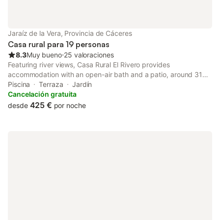
cuenta con vistas al entorno, y la combinación de servicios de
restauración y espacios al aire libre la convierte en una opción
práctica para visitar la comarca de La Vera.
Jaraíz de la Vera, Provincia de Cáceres
Casa rural para 19 personas
8.3
Muy bueno
⋅
25 valoraciones
Featuring river views, Casa Rural El Rivero provides
accommodation with an open-air bath and a patio, around 31
km from Parque Natural de Monfragüe. This holiday home has a
Piscina
Terraza
Jardín
private pool, a garden and free private parking.
Cancelación gratuita
425 €
desde
por noche