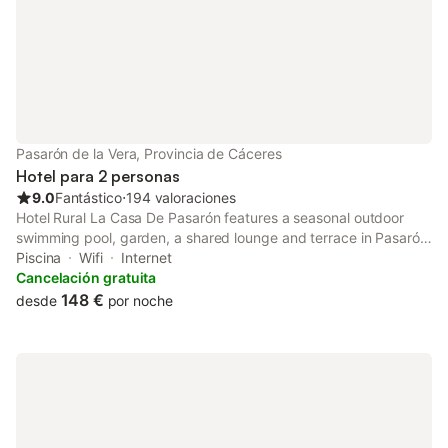
Pasarón de la Vera, Provincia de Cáceres
Hotel para 2 personas
9.0
Fantástico
⋅
194 valoraciones
Hotel Rural La Casa De Pasarón features a seasonal outdoor
swimming pool, garden, a shared lounge and terrace in Pasarón.
With free WiFi, this 3-star hotel offers a tour desk.
Piscina
Wifi
Internet
Cancelación gratuita
148 €
desde
por noche