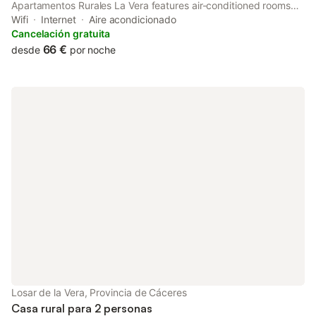
Apartamentos Rurales La Vera features air-conditioned rooms
and an open-air bath. There is a private entrance at the
Wifi
Internet
Aire acondicionado
apartment for the convenience of those who stay.
Cancelación gratuita
66 €
desde
por noche
Losar de la Vera, Provincia de Cáceres
Casa rural para 2 personas