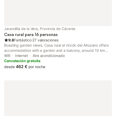
Jarandilla de la Vera, Provincia de Cáceres
Casa rural para 16 personas
9.8
Fantástico
⋅
27 valoraciones
Boasting garden views, Casa rural el rincón del Altozano offers
accommodation with a garden and a balcony, around 10 km
from Monasterio de Yuste. Featuring a 24-hour front desk, this
Wifi
Internet
Aire acondicionado
property also provides guests with a children's playground.
Cancelación gratuita
462 €
desde
por noche