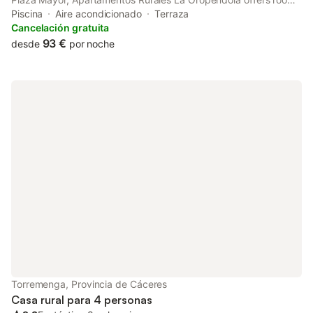
with air conditioning and a private bathroom in Jaraiz de la Vera.
Piscina
Aire acondicionado
Terraza
Offering a garden, the property is located within 4.
Cancelación gratuita
93 €
desde
por noche
Torremenga, Provincia de Cáceres
Casa rural para 4 personas