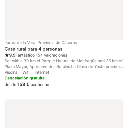
disponible en el recinto y la propiedad es para no fumadores. La
zona es ideal para practicar senderismo, ciclismo, piragüismo,
pesca, equitación y tiro con arco. También se pueden realizar
visitas culturales, rutas en bicicleta o clases de cocina. Se
pueden solicitar almuerzos para llevar y entregas de
comestibles. La propiedad se sitúa a 2 km de los principales
puntos de interés de Cuacos de Yuste.
Jaraíz de la Vera, Provincia de Cáceres
Casa rural para 4 personas
9.5
Fantástico
⋅
154 valoraciones
Set within 39 km of Parque Natural de Monfragüe and 36 km of
Plaza Mayor, Apartamentos Rurales La Gloria de Yuste provides
rooms with air conditioning and a private bathroom in Jaraiz de
Piscina
Wifi
Internet
la Vera. The property features pool and garden views, and is 7.
Cancelación gratuita
159 €
desde
por noche