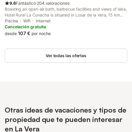
9.6
Fantástico
⋅
204 valoraciones
Boasting an open-air bath, barbecue facilities and views of lake,
Hotel Rural La Covacha is situated in Losar de la Vera, 15 km
from Monasterio de Yuste. With mountain views, this
Piscina
Wifi
Internet
accommodation features a patio and a swimming pool.
Cancelación gratuita
107 €
desde
por noche
Ver todas las ofertas
Otras ideas de vacaciones y tipos de
propiedad que te pueden interesar
en La Vera