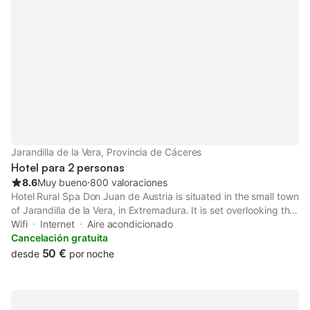
Jarandilla de la Vera, Provincia de Cáceres
Hotel para 2 personas
8.6
Muy bueno
⋅
800 valoraciones
Hotel Rural Spa Don Juan de Austria is situated in the small town
of Jarandilla de la Vera, in Extremadura. It is set overlooking the
town’s castle and boasts views of the Sierra de Gredos
Wifi
Internet
Aire acondicionado
Mountains and the Jaranda Valley.
Cancelación gratuita
50 €
desde
por noche