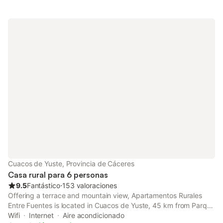
Cuacos de Yuste, Provincia de Cáceres
Casa rural para 6 personas
9.5
Fantástico
⋅
153 valoraciones
Offering a terrace and mountain view, Apartamentos Rurales
Entre Fuentes is located in Cuacos de Yuste, 45 km from Parque
Natural de Monfragüe and 42 km from Plaza Mayor.
Wifi
Internet
Aire acondicionado