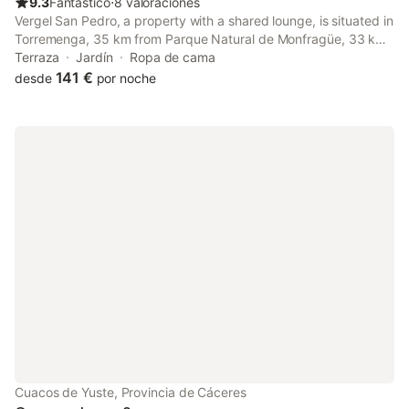
9.3
Fantástico
⋅
8 valoraciones
Vergel San Pedro, a property with a shared lounge, is situated in
Torremenga, 35 km from Parque Natural de Monfragüe, 33 km
from Plaza Mayor, as well as 12 km from Monasterio de Yuste.
Terraza
Jardín
Ropa de cama
This property offers access to a balcony and free private...
141 €
desde
por noche
Cuacos de Yuste, Provincia de Cáceres