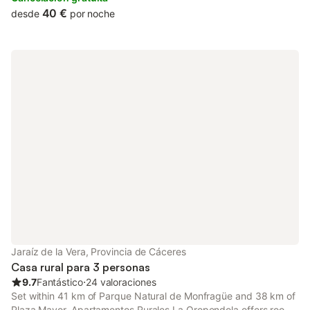
40 €
desde
por noche
Jaraíz de la Vera, Provincia de Cáceres
Casa rural para 3 personas
9.7
Fantástico
⋅
24 valoraciones
Set within 41 km of Parque Natural de Monfragüe and 38 km of
Plaza Mayor, Apartamentos Rurales La Oropendola offers rooms