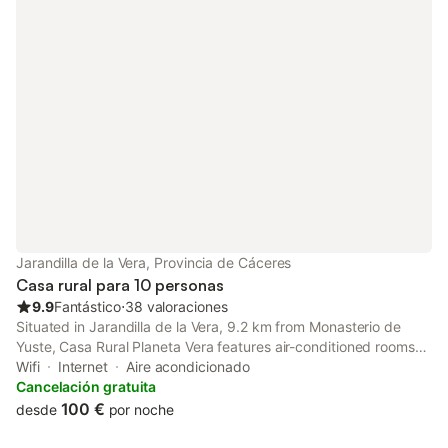
Jarandilla de la Vera, Provincia de Cáceres
Casa rural para 10 personas
9.9
Fantástico
⋅
38 valoraciones
Situated in Jarandilla de la Vera, 9.2 km from Monasterio de
Yuste, Casa Rural Planeta Vera features air-conditioned rooms
with free WiFi and express check-in and check-out.
Wifi
Internet
Aire acondicionado
Cancelación gratuita
100 €
desde
por noche