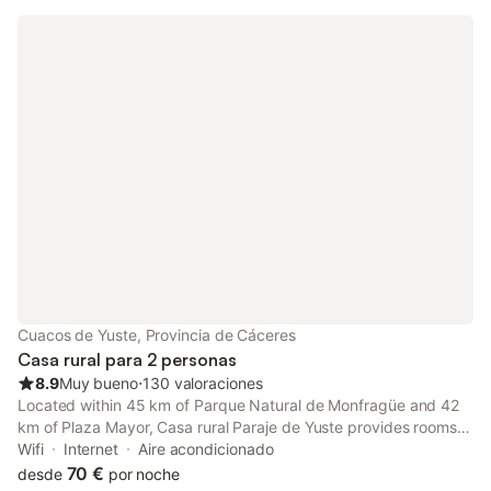
Cuacos de Yuste, Provincia de Cáceres
Casa rural para 2 personas
8.9
Muy bueno
⋅
130 valoraciones
Located within 45 km of Parque Natural de Monfragüe and 42
km of Plaza Mayor, Casa rural Paraje de Yuste provides rooms
with air conditioning and a private bathroom in Cuacos de
Wifi
Internet
Aire acondicionado
Yuste.
70 €
desde
por noche