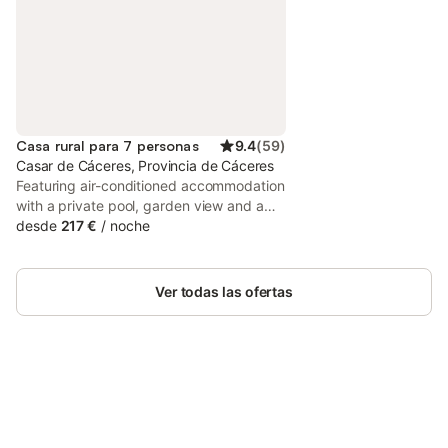
Casa rural para 7 personas
9.4
(
59
)
Casar de Cáceres, Provincia de Cáceres
Featuring air-conditioned accommodation
with a private pool, garden view and a
patio, Casa Rural La Lerena is located in
desde
217 €
/
noche
Casar de Cáceres.
Ver todas las ofertas
Ahorra hasta un 10% en muchos
Inicia sesión
alojamientos con tu cuenta.