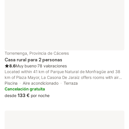
Torremenga, Provincia de Cáceres
Casa rural para 2 personas
8.6
Muy bueno
⋅
78 valoraciones
Located within 41 km of Parque Natural de Monfragüe and 38
km of Plaza Mayor, La Casona De Jaraiz offers rooms with air
conditioning and a private bathroom in Jaraiz de la Vera.
Piscina
Aire acondicionado
Terraza
Cancelación gratuita
133 €
desde
por noche