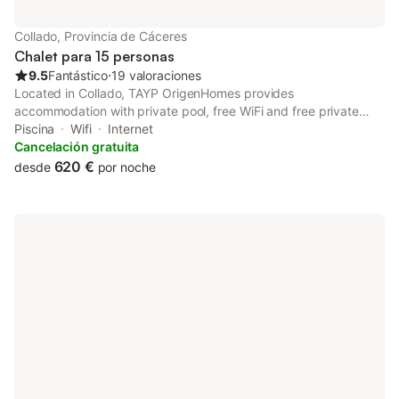
Collado, Provincia de Cáceres
Chalet para 15 personas
9.5
Fantástico
⋅
19 valoraciones
Located in Collado, TAYP OrigenHomes provides
accommodation with private pool, free WiFi and free private
parking for guests who drive. The property has pool and garden
Piscina
Wifi
Internet
views, and is 42 km from Parque Natural de Monfragüe.
Cancelación gratuita
620 €
desde
por noche