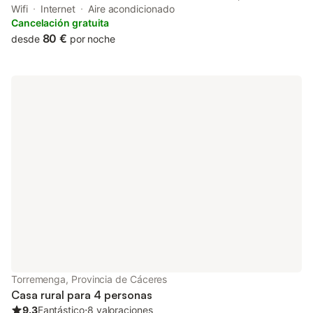
This 4-star country house offers a shared kitchen and full-day
Wifi
Internet
Aire acondicionado
security.
Cancelación gratuita
80 €
desde
por noche
Torremenga, Provincia de Cáceres
Casa rural para 4 personas
9.3
Fantástico
⋅
8 valoraciones