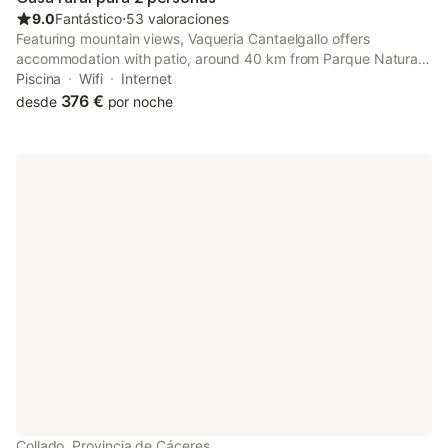
9.0
Fantástico
⋅
53 valoraciones
Featuring mountain views, Vaqueria Cantaelgallo offers
accommodation with patio, around 40 km from Parque Natural
de Monfragüe. This property offers access to a terrace, free
Piscina
Wifi
Internet
private parking and free WiFi.
376 €
desde
por noche
Collado, Provincia de Cáceres