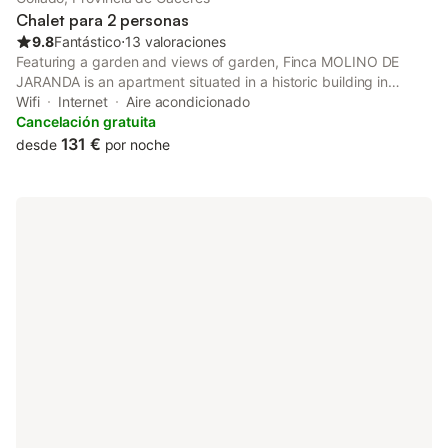
Chalet para 2 personas
9.8
Fantástico
⋅
13 valoraciones
Featuring a garden and views of garden, Finca MOLINO DE
JARANDA is an apartment situated in a historic building in
Collado, 42 km from Parque Natural de Monfragüe. This
Wifi
Internet
Aire acondicionado
property offers access to a patio, free private parking and free
Cancelación gratuita
WiFi.
131 €
desde
por noche