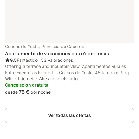
Cuacos de Yuste, Provincia de Cáceres
Apartamento de vacaciones para 6 personas
9.5
Fantástico
⋅
153 valoraciones
Offering a terrace and mountain view, Apartamentos Rurales
Entre Fuentes is located in Cuacos de Yuste, 45 km from Parque
Natural de Monfragüe and 42 km from Plaza Mayor.
Wifi
Internet
Aire acondicionado
Cancelación gratuita
75 €
desde
por noche
Ver todas las ofertas