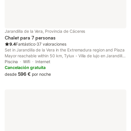
Jarandilla de la Vera, Provincia de Cáceres
Chalet para 7 personas
9.4
Fantástico
⋅
37 valoraciones
Set in Jarandilla de la Vera in the Extremadura region and Plaza
Mayor reachable within 50 km, Tylux - Villa de lujo en Jarandilla
offers accommodation with free WiFi, a children's playground,
Piscina
Wifi
Internet
an infinity pool and free private parking.
Cancelación gratuita
596 €
desde
por noche