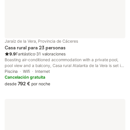
exteriores privadas, todo con
impresionantes vistas a la mont
Jaraíz de la Vera, Provincia de Cáceres
Casa rural para 23 personas
9.9
Fantástico
⋅
31 valoraciones
Boasting air-conditioned accommodation with a private pool,
pool view and a balcony, Casa rural Atalanta de la Vera is set in
Jaraiz de la Vera. Featuring a shared kitchen, this property also
Piscina
Wifi
Internet
provides guests with a picnic area.
Cancelación gratuita
792 €
desde
por noche