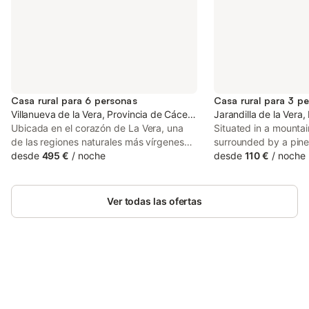
Casa rural para 6 personas
Casa rural para 3 p
Villanueva de la Vera, Provincia de Cáceres
Jarandilla de la Vera
Ubicada en el corazón de La Vera, una
Situated in a mounta
de las regiones naturales más vírgenes
surrounded by a pine 
de Extremadura, Casa Rural El Encanto
desde
495 €
/
noche
Casa Rural features a
desde
110 €
/
noche
es una acogedora casa rural de 97 m² en
a hot tub and sun lo
el histórico pueblo de Villanueva de la
Jarandilla de la Vera
Vera. Acoge hasta 6 huéspedes en 3
Ver todas las ofertas
dormitorios y 2 baños. Con la imponente
Sierra de Gredos y el verde Valle del
Tiétar como telón de fondo, es el punto
de partida ideal para descubrir este
rincón pintoresco de España. El famoso
Monasterio de Yuste, donde el
Ahorra hasta un 10% en muchos
Inicia sesión
emperador Carlos V pasó sus últimos
alojamientos con tu cuenta.
años, está a pocos minutos en coche.