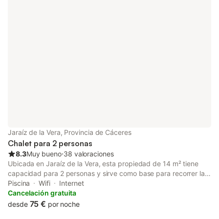
Jaraíz de la Vera, Provincia de Cáceres
Chalet para 2 personas
8.3
Muy bueno
⋅
38 valoraciones
Ubicada en Jaraíz de la Vera, esta propiedad de 14 m² tiene
capacidad para 2 personas y sirve como base para recorrer la
zona. El alojamiento cuenta con 1 dormitorio con una cama
Piscina
Wifi
Internet
grande king-size, 1 baño privado y televisión de pantalla plana,
Cancelación gratuita
mientras que el aire acondicionado y la calefacción permiten
75 €
desde
por noche
mantener una temperatura agradable durante todo el año. En el