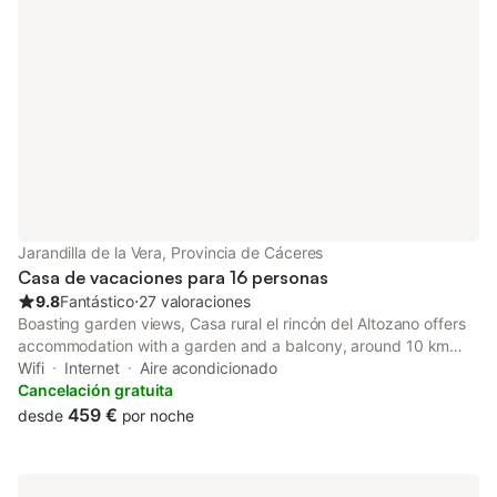
Jarandilla de la Vera, Provincia de Cáceres
Casa de vacaciones para 16 personas
9.8
Fantástico
⋅
27 valoraciones
Boasting garden views, Casa rural el rincón del Altozano offers
accommodation with a garden and a balcony, around 10 km
from Monasterio de Yuste. Featuring a 24-hour front desk, this
Wifi
Internet
Aire acondicionado
property also provides guests with a children's playground.
Cancelación gratuita
459 €
desde
por noche