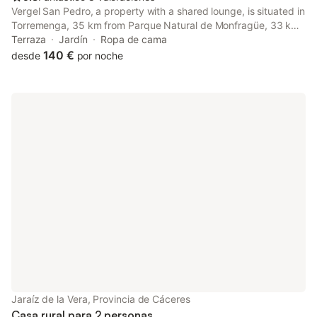
Vergel San Pedro, a property with a shared lounge, is situated in
Torremenga, 35 km from Parque Natural de Monfragüe, 33 km
from Plaza Mayor, as well as 12 km from Monasterio de Yuste.
Terraza
Jardín
Ropa de cama
This property offers access to a balcony and free private...
140 €
desde
por noche
Jaraíz de la Vera, Provincia de Cáceres
Casa rural para 2 personas