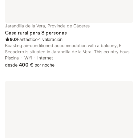
Jarandilla de la Vera, Provincia de Cáceres
Casa rural para 8 personas
9.0
Fantástico
⋅
1 valoración
Boasting air-conditioned accommodation with a balcony, El
Secadero is situated in Jarandilla de la Vera. This country house
has a private pool, a garden, barbecue facilities, free WiFi and
Piscina
Wifi
Internet
free private parking.
400 €
desde
por noche