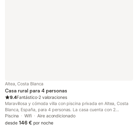
suelo de la ducha esté formado por piedras de la playa.
Altea, Costa Blanca
Casa rural para 4 personas
9.4
Fantástico
⋅
2 valoraciones
Maravillosa y cómoda villa con piscina privada en Altea, Costa
Blanca, España, para 4 personas. La casa cuenta con 2
dormitorios y 1 baño. El alojamiento ofrece mucha privacidad,
Piscina
Wifi
Aire acondicionado
una hermosa piscina y vistas maravillosas del valle y las
146 €
desde
por noche
montañas. Su comodidad y la proximidad a la playa, tiendas,
actividades deportivas, lugares de entretenimiento, puntos de