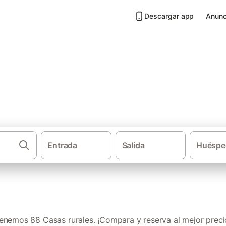
Descargar app
Anunc
Orihuela
Entrada
Salida
Huéspe
·
·
Casas rurales
Comunidad Valenciana
Prov
enemos 88 Casas rurales. ¡Compara y reserva al mejor preci