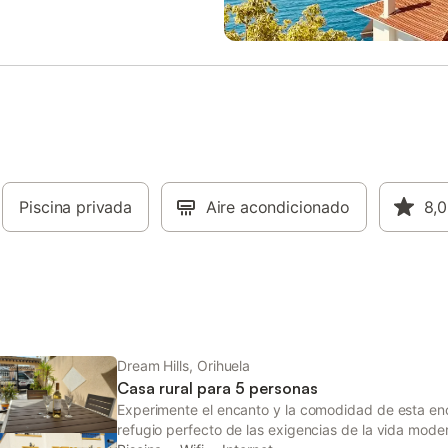
 metros de la propiedad.
lavabo y ducha a ras de suelo. S
oras ciudades como San Miguel,
ropa de cama y toallas para hace
 Torrevieja y La Zenia se
estancia más agradable. Normas 
an a menos de 16 km de esta
casa: - La hora de entrada es a l
 villa. Esta joya se encuentra a 6
y la de salida a las 10:00. - No es
 Parque de Aventura (El Parque
permitido fumar. - Hay aparcami
ura Rufete) que ofrece diversas
gratuito en las instalaciones de la
des como kayak, quads, paseos a
propiedad. - No se admiten mas
.. No se permiten grupos de
la propiedad. - Esta propiedad ti
enores de 25 años. Se solicita
piscina privada exterior.
a para esta villa. El importe se
Piscina privada
Aire acondicionado
8,0
tes de la validación de la reserva
.
Dream Hills, Orihuela
Casa rural para 5 personas
Experimente el encanto y la comodidad de esta enc
refugio perfecto de las exigencias de la vida moder