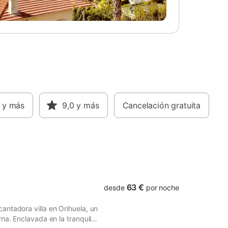
e incluyen
necessary utensils for preparing delicious
r su
meals. Additionally, the living area has air
de la
conditioning and heat pump heating to
as 16:00
ensure comfort year-round. Among its
tá
many amenities are WiFi, dining area, iron,
ento
children’s area, and covered private
parking. Beach lovers will find their
cotas en
perfect retreat here, with direct access to
ene
the sand and a shared pool for refreshing
moments. The house allows one pet and is
y más
strategically located near restaurants,
9,0
y más
Cancelación gratuita
supermarkets, and just 5 km from
Torrevieja, offering multiple options for
leisure and services.
63 €
desde
por noche
antadora villa en Orihuela, un
na. Enclavada en la tranquila