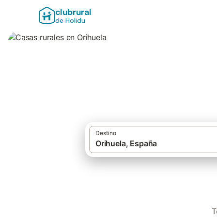
clubrural
de Holidu
Casas rurales en 
Destino
T