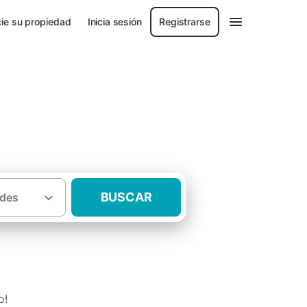
ie su propiedad
Inicia sesión
Registrarse
BUSCAR
des
·
incia de Alicante
Casas rurales Orihuela
o!