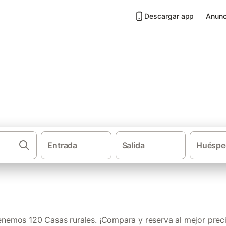
Descargar app
Anunc
anta Eulària des Riu
Entrada
Salida
Huéspe
·
·
Casas rurales
Islas Baleares
I
enemos 120 Casas rurales. ¡Compara y reserva al mejor preci