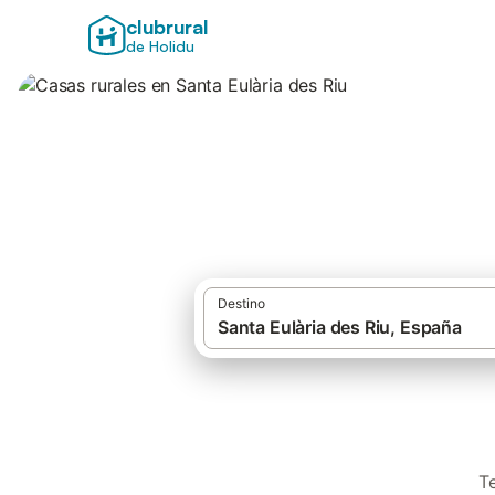
clubrural
de Holidu
Casas rurales en S
Destino
T