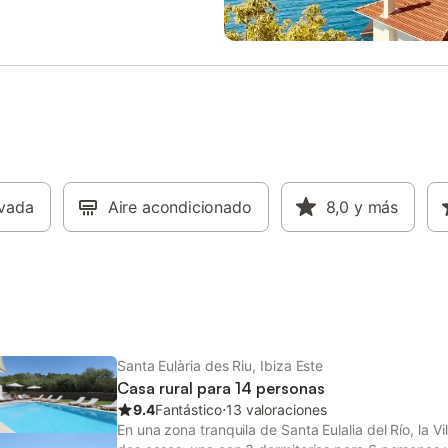
ta principal). Dormitorio 2: dos
Se admiten mascotas en la estanc
ividuales (planta principal).
Tened en cuenta que no se perm
o 3: dos camas individuales
eventos en la propiedad.
rincipal). Dormitorio 4: cama de
o (planta inferior). Baño 1:
unto a los dormitorios 1 y 2). Baño
(cerca del dormitorio 3). Baño 3:
anta inferior, cerca del dormitorio
acogedora segunda zona de estar
enea y entrada independiente se
ivada
en la planta inferior. La villa está
Aire acondicionado
8,0
y más
ntemente ubicada a solo 2 km
ado ambiente gastronómico y
 de Santa Eulalia del Río, con
omo Niu Blau y Cala Pada a poc
Santa Eulària des Riu, Ibiza Este
Casa rural para 14 personas
9.4
Fantástico
⋅
13 valoraciones
En una zona tranquila de Santa Eulalia del Río, la V