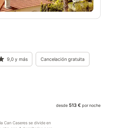
ia.
con 2 porterías y balones de fútbol. Esto lo
iten
convierte en el alojamiento perfecto para
familias con niños. El punto a destacar de
esta propiedad es definitivamente su área
exterior privada con jardín, terrazas
(abiertas y cubiertas), barbacoa, piscina y
ducha exterior. Aquí tienes todo lo que
necesitas para unas vacaciones
inolvidables. En aproximadamente 6
minutos en coche llegará al centro de
9,0
y más
Santa Gertrudis, un pueblo tradicional
Cancelación gratuita
ibicenco con una iglesia en su plaza
principal, así como muchos bares y
restaurantes en la plaza y las calles de
alrededor. Con sus pequeñas tiendas
boutique, sus restaurantes de mod
513 €
desde
por noche
illa Can Caseres se divide en