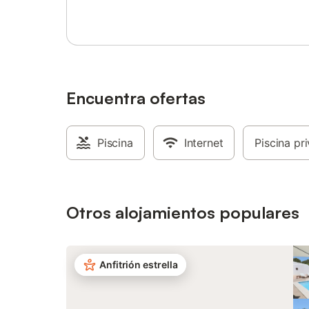
medios de transporte público y a 15
mar (plan
minutos a pie de una pista de tenis. Hay
camas ind
una plaza de aparcamiento disponible en
Dormitori
la propiedad. Se permite un máximo de 2
(planta p
mascotas. No se permite celebrar eventos
matrimoni
en esta propiedad. La casa cuenta con
bañera (j
iluminación de bajo consumo.
2: ducha 
Encuentra ofertas
ducha (pl
4). Una 
con chim
Piscina
Internet
Piscina pr
encuentra 
convenie
del anim
comercial
playas c
Otros alojamientos populares
Anfitrión estrella