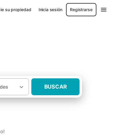
ie su propiedad
Inicia sesión
Registrarse
BUSCAR
des
·
biza
Casas rurales Santa Eulària des Riu
o!