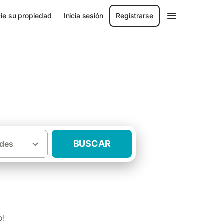
ie su propiedad
Inicia sesión
Registrarse
BUSCAR
des
·
za
Casas rurales San Miguel de Balansat
o!