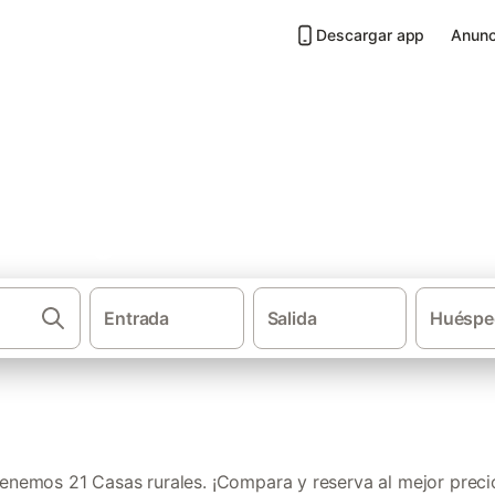
Descargar app
Anunc
San Miguel de Balansat
Entrada
Salida
Huéspe
·
·
Casas rurales
Islas Baleares
Ibi
enemos 21 Casas rurales. ¡Compara y reserva al mejor preci