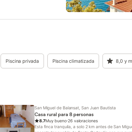
en cerca de la playa. Hay un
encontrará una variedad de rest
e plazas de aparcamiento
que sirven deliciosa gastronomía 
les para un máximo de 4-5
Quienes buscan emociones fuert
s. Se permite una mascota. No
pueden explorar la animada vida
mitido fumar en esta propiedad.
nocturna, a solo 10 km. Para los
ablecimiento cuenta con un
de la naturaleza, la playa de Beni
istema de auto check-in.
a 5 km, famosa por sus impresio
puestas de sol, mientras que la P
San Miguel está cerca, ofreciend
relajante escapada costera. La c
Piscina privada
Piscina climatizada
totalmente equipada incluye
8,0
y 
electrodomésticos modernos par
preparar comidas sin esfuerzo. L
cuenta con varios baños, lo que 
la comodidad de todos los huésp
Una terraza privada con asientos 
libre permit
San Miguel de Balansat, San Juan Bautista
Casa rural para 8 personas
8.7
Muy bueno
⋅
26 valoraciones
Esta finca tranquila, a solo 2 km antes de San Mig