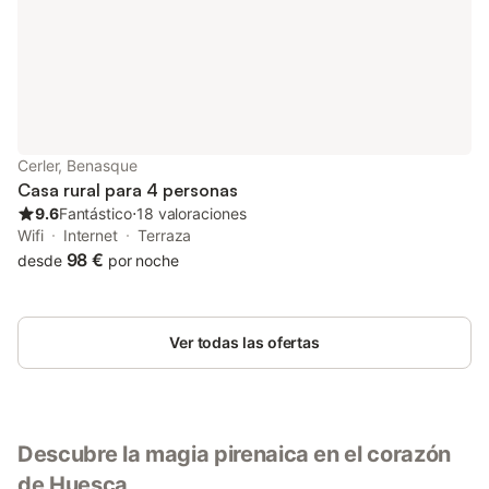
como en la calle. El alojamiento es para no fumadores, aunque
se admiten mascotas, para las cuales se proporcionan cestas y
cuencos. La zona es ideal para practicar esquí, senderismo,
ciclismo, equitación, pesca y piragüismo, con guardaesquís y
escuela de esquí en las proximidades. Un campo de golf se
sitúa a menos de 3 km. Además, la propiedad ofrece acceso a
instalaciones de spa, masajes y diversos tratamientos de
belleza.
Cerler, Benasque
Casa rural para 4 personas
9.6
Fantástico
⋅
18 valoraciones
Wifi
Internet
Terraza
98 €
desde
por noche
Ver todas las ofertas
Descubre la magia pirenaica en el corazón
de Huesca