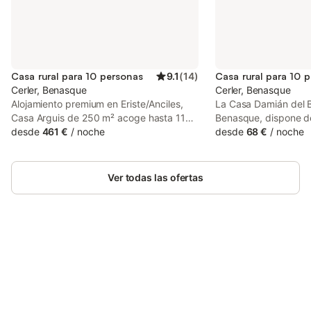
Casa rural para 10 personas
9.1
(
14
)
Casa rural para 10 
Cerler, Benasque
Cerler, Benasque
Alojamiento premium en Eriste/Anciles,
La Casa Damián del B
Casa Arguis de 250 m² acoge hasta 11
Benasque, dispone de
huéspedes con 4 dormitorios, 1 salón,
desde
461 €
/
noche
estación de esquí nór
desde
68 €
/
noche
comedor, 3 baños y 1 aseo distribuidos
Hospital está a 11 km
en 4 plantas. Disfrutaréis de una cocina
totalmente equipada con cafetera,
Ver todas las ofertas
tostadora, freidora de aire, microondas,
batidora, fogón, horno, lavavajillas y
calentador de agua, incluyendo cafeteras
italiana y de espresso, además de café,
leche y té de cortesía. La propiedad
dispone de Wi-Fi de alta velocidad para
Ahorra hasta un 10% en muchos
Inicia sesión
videollamadas, televisión privada con
alojamientos con tu cuenta.
internet, aire acondicionado en el salón,
calefacción en toda la casa, chimenea,