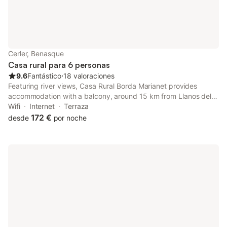
Cerler, Benasque
Casa rural para 6 personas
9.6
Fantástico
⋅
18 valoraciones
Featuring river views, Casa Rural Borda Marianet provides
accommodation with a balcony, around 15 km from Llanos del
Hospital - Nordic Ski Resort.
Wifi
Internet
Terraza
172 €
desde
por noche