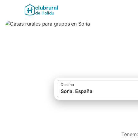
clubrural
de Holidu
Casas rurales par
Destino
Tenemo