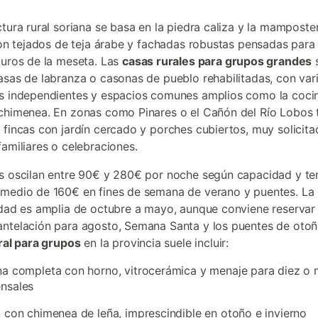
ctura rural soriana se basa en la piedra caliza y la mamposte
 con tejados de teja árabe y fachadas robustas pensadas para r
duros de la meseta. Las
casas rurales para grupos grandes
s
asas de labranza o casonas de pueblo rehabilitadas, con vari
s independientes y espacios comunes amplios como la cocin
chimenea. En zonas como Pinares o el Cañón del Río Lobos
 fincas con jardín cercado y porches cubiertos, muy solicita
familiares o celebraciones.
s oscilan entre 90€ y 280€ por noche según capacidad y t
medio de 160€ en fines de semana de verano y puentes. La
idad es amplia de octubre a mayo, aunque conviene reservar
ntelación para agosto, Semana Santa y los puentes de otoñ
ural para grupos
en la provincia suele incluir:
a completa con horno, vitrocerámica y menaje para diez o
nsales
 con chimenea de leña, imprescindible en otoño e invierno