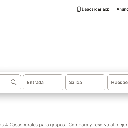
Descargar app
Anunc
a grupos en Soria
Entrada
Salida
Huéspe
·
Casas rurales
Castilla
s 4 Casas rurales para grupos. ¡Compara y reserva al mejor 