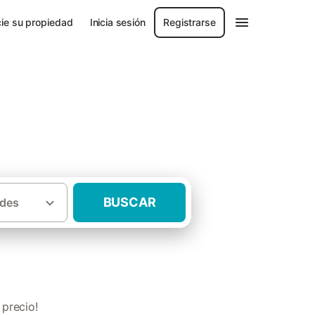
ie su propiedad
Inicia sesión
Registrarse
BUSCAR
des
·
 y León
Casas rurales para grupos Soria
precio!