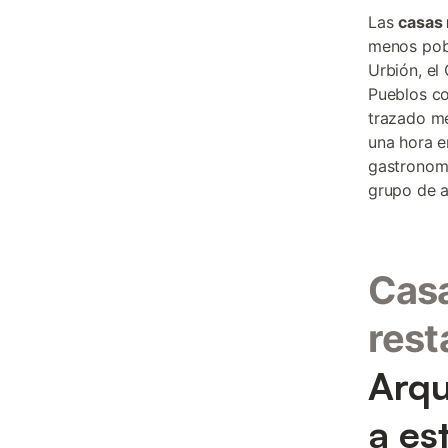
Las
casas 
menos pobl
Urbión, el
Pueblos c
trazado me
una hora e
gastronomí
grupo de 
Casa
rest
Arqu
a es