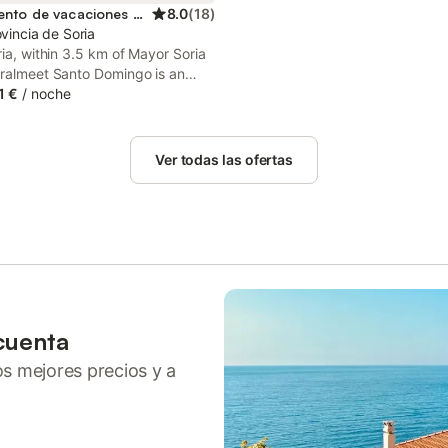
Apartamento de vacaciones para 4 personas
8.0
(
18
)
ovincia de Soria
ria, within 3.5 km of Mayor Soria
uralmeet Santo Domingo is an
ation offering quiet street
1 €
/
noche
 is situated 1.2 km from Soria Bus
d features a lift.
Ver todas las ofertas
cuenta
ros mejores precios y a