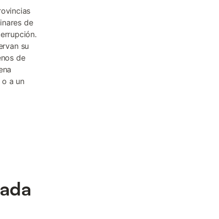
rovincias
inares de
errupción.
ervan su
enos de
uena
 o a un
tada