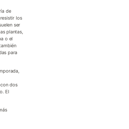
ría de
esistir los
uelen ser
as plantas,
a o el
 también
das para
emporada,
 con dos
o. El
 más