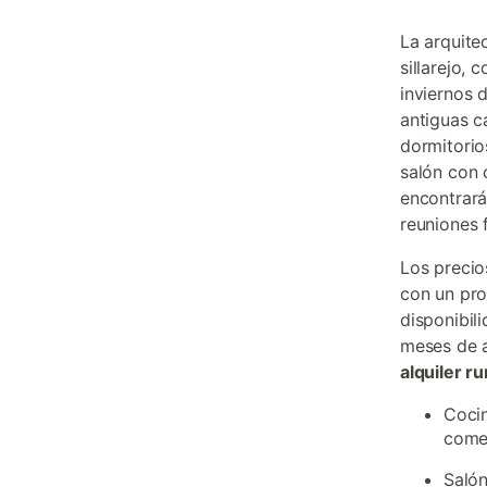
La arquite
sillarejo,
inviernos 
antiguas c
dormitorio
salón con 
encontrará
reuniones 
Los precio
con un pro
disponibil
meses de a
alquiler r
Cocin
come
Salón