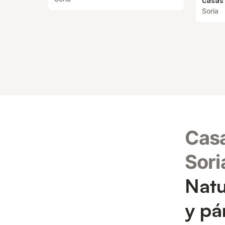
casas 
Soria
Casa
Sori
Natu
y p