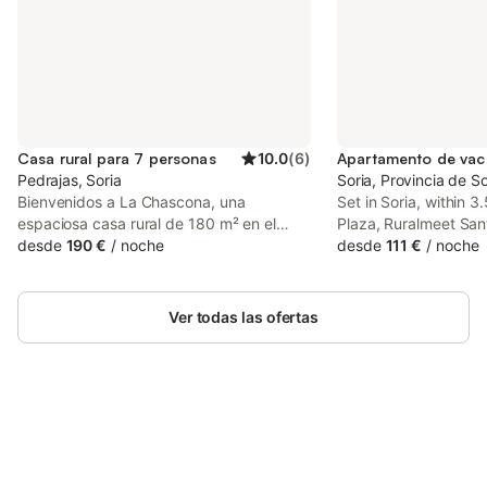
Casa rural para 7 personas
10.0
(
6
)
Pedrajas, Soria
Soria, Provincia de So
Bienvenidos a La Chascona, una
Set in Soria, within 
espaciosa casa rural de 180 m² en el
Plaza, Ruralmeet San
corazón de Castilla y León, rodeada por
desde
190 €
/
noche
accommodation offeri
desde
111 €
/
noche
los legendarios pinares de Pedrajas de
views. It is situated 
San Esteban. Este acogedor refugio rural
Station and features a 
tiene capacidad para 7 personas en 3
Ver todas las ofertas
cómodos dormitorios, siendo la base
ideal para los amantes de la naturaleza y
quienes buscan vivir la auténtica vida
campestre española. Salid al exterior y
respirad el aire fresco impregnado de
aroma a pino mientras exploráis los
Ahorra hasta un 10% en muchos
Inicia sesión
extensos pinares de Pedrajas, uno de los
alojamientos con tu cuenta.
mayores bosques de pinos de Europa.