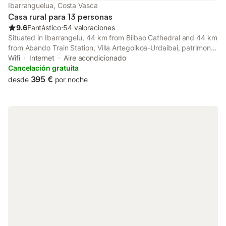
Mendizorrotz a 300 m de distancia. Se encuentra a 3,5 km del
Ibarranguelua, Costa Vasca
centro de la ciudad, la estación de tren y el transporte público,
Casa rural para 13 personas
mientras que la playa está a 4,5 km. La oferta gastronómic
9.6
Fantástico
⋅
54 valoraciones
Situated in Ibarrangelu, 44 km from Bilbao Cathedral and 44 km
from Abando Train Station, Villa Artegoikoa-Urdaibai, patrimonio
de la UNESCO offers a garden and air conditioning.
Wifi
Internet
Aire acondicionado
Cancelación gratuita
395 €
desde
por noche