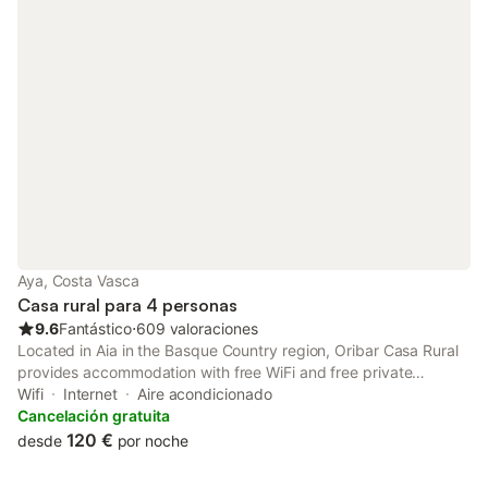
Aya, Costa Vasca
Casa rural para 4 personas
9.6
Fantástico
⋅
609 valoraciones
Located in Aia in the Basque Country region, Oribar Casa Rural
provides accommodation with free WiFi and free private
parking, as well as access to a hot tub. It is set 17 km from La
Wifi
Internet
Aire acondicionado
Concha Promenade and features a shared kitchen.
Cancelación gratuita
120 €
desde
por noche