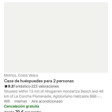
Motrico, Costa Vasca
Casa de huéspuedes para 2 personas
9.2
Fantástico
⋅
223 valoraciones
Situated within 1.5 km of Hirugarren Hondartza Beach and 48
km of La Concha Promenade, Agroturismo Haitzalde B&B -
Adults Only features rooms with air conditioning and a private
Wifi
Internet
Aire acondicionado
bathroom in Mutriku.
Cancelación gratuita
70 €
desde
por noche