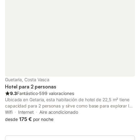
Guetaria, Costa Vasca
Hotel para 2 personas
9.3
Fantástico
⋅
599 valoraciones
Ubicada en Getaria, esta habitación de hotel de 22,5 m² tiene
capacidad para 2 personas y sirve como base para explorar la
costa vasca. La habitación cuenta con una cama king size,
Wifi
Internet
Aire acondicionado
baño privado con ducha a ras de suelo y televisión de pantalla
175 €
desde
por noche
plana, complementado con aire acondicionado y calefacción
para su confort durante todo el año. Las habitaciones
insonorizadas garantizan un entorno tranquilo, mientras que los