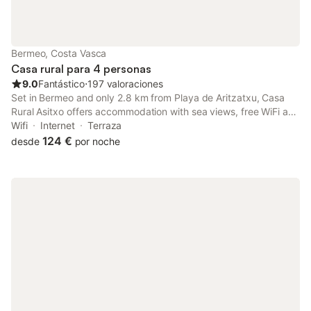
eléctricos. No se admiten mascotas, está prohibido fumar en
todo el recinto y se respetan las horas de silencio. La playa y el
centro de la ciudad están a 3 km, mientras que la estación de
tren y el transporte público se hallan a 3,5 km. En el
Bermeo, Costa Vasca
establecimiento encontrará restaurante, bar, gimnasio y ping-
Casa rural para 4 personas
pong, además de alquiler de bicicletas.
9.0
Fantástico
⋅
197 valoraciones
Set in Bermeo and only 2.8 km from Playa de Aritzatxu, Casa
Rural Asitxo offers accommodation with sea views, free WiFi and
free private parking. It is located 32 km from Catedral de
Wifi
Internet
Terraza
Santiago and provides full-day security.
124 €
desde
por noche