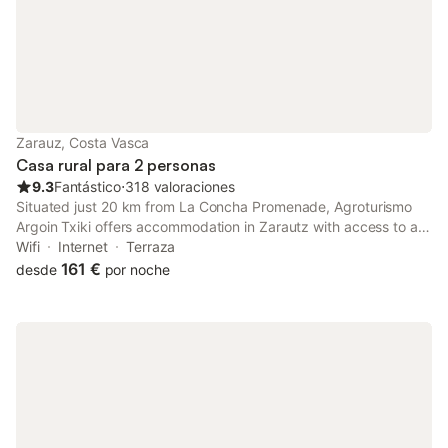
Zarauz, Costa Vasca
Casa rural para 2 personas
9.3
Fantástico
⋅
318 valoraciones
Situated just 20 km from La Concha Promenade, Agroturismo
Argoin Txiki offers accommodation in Zarautz with access to a
garden, a terrace, as well as a shared kitchen. The property has
Wifi
Internet
Terraza
sea and mountain views, and is 2.4 km from Zarautz Beach.
161 €
desde
por noche