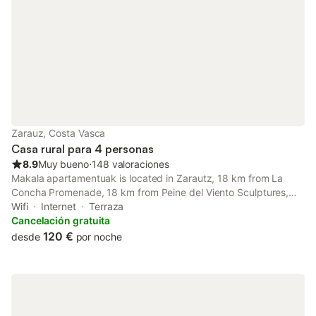
Zarauz, Costa Vasca
Casa rural para 4 personas
8.9
Muy bueno
⋅
148 valoraciones
Makala apartamentuak is located in Zarautz, 18 km from La
Concha Promenade, 18 km from Peine del Viento Sculptures,
and 19 km from Monte Igueldo. The property features mountain
Wifi
Internet
Terraza
and city views, and is 1.3 km from Zarautz Beach.
Cancelación gratuita
120 €
desde
por noche