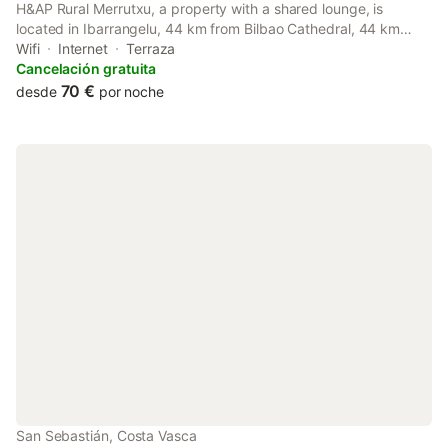
H&AP Rural Merrutxu, a property with a shared lounge, is
located in Ibarrangelu, 44 km from Bilbao Cathedral, 44 km
from Abando Train Station, as well as 45 km from Arriaga
Wifi
Internet
Terraza
Theatre.
Cancelación gratuita
70 €
desde
por noche
San Sebastián, Costa Vasca