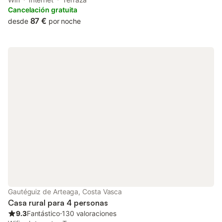
and mountain views, and is less than 1 km from Playa de
Cancelación gratuita
Orruaga.
87 €
desde
por noche
Gautéguiz de Arteaga, Costa Vasca
Casa rural para 4 personas
9.3
Fantástico
⋅
130 valoraciones