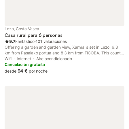
Lezo, Costa Vasca
Casa rural para 6 personas
9.7
Fantástico
⋅
101 valoraciones
Offering a garden and garden view, Xarma is set in Lezo, 6.3
km from Pasaiako portua and 8.3 km from FICOBA. This country
house offers free private parking, free shuttle service and free
Wifi
Internet
Aire acondicionado
WiFi. The country house features facilities for disabled...
Cancelación gratuita
94 €
desde
por noche