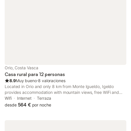
Orio, Costa Vasca
Casa rural para 12 personas
8.9
Muy bueno
⋅
8 valoraciones
Located in Orio and only 8 km from Monte Igueldo, Igeldo
provides accommodation with mountain views, free WiFi and
free private parking. With garden views, this accommodation
Wifi
Internet
Terraza
offers a balcony. The property is non-smoking and is set 9.
564 €
desde
por noche