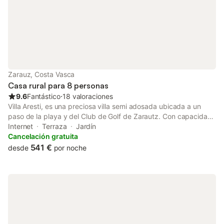
Zarauz, Costa Vasca
Casa rural para 8 personas
9.6
Fantástico
⋅
18 valoraciones
Villa Aresti, es una preciosa villa semi adosada ubicada a un
paso de la playa y del Club de Golf de Zarautz. Con capacidad
para hasta 8 personas, esta singular vivienda de 145 metros
Internet
Terraza
Jardín
cuadrados se distribuye en dos plantas completamente
Cancelación gratuita
renovadas y amuebladas con gusto. La villa cuenta con un
541 €
desde
por noche
porche privado con acceso a jardín comunitario y una
acogedora terraza en la planta superior, ideales para relajarse y
disfrutar de las vistas al jardín. En el interior encontrarás un
amplio salón con zona de comedor, una cocina totalmente
equipada con placa de inducción que incluye frigorífico,
congelador, lavavajillas, horno, microondas, cafetera, tostadora,
hervidor, exprimidor, lavadora, secadora y todo lo necesario