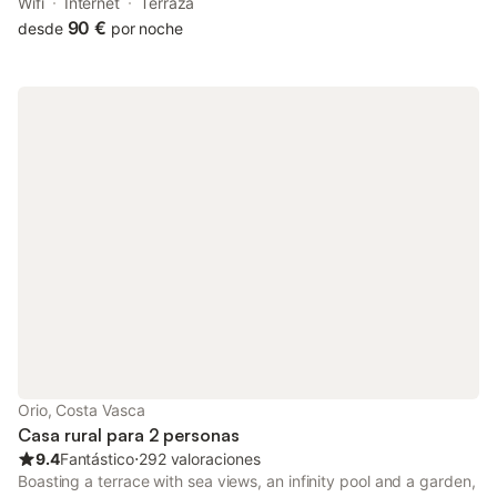
Wifi
Internet
Terraza
90 €
desde
por noche
Orio, Costa Vasca
Casa rural para 2 personas
9.4
Fantástico
⋅
292 valoraciones
Boasting a terrace with sea views, an infinity pool and a garden,