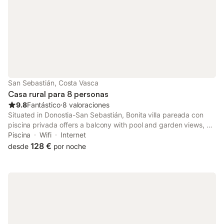
San Sebastián, Costa Vasca
Casa rural para 8 personas
9.8
Fantástico
⋅
8 valoraciones
Situated in Donostia-San Sebastián, Bonita villa pareada con
piscina privada offers a balcony with pool and garden views, as
well as a seasonal outdoor pool, solarium and open-air bath.
Piscina
Wifi
Internet
128 €
desde
por noche