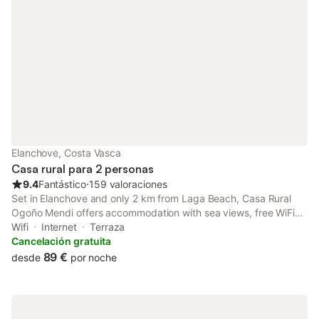
Elanchove, Costa Vasca
Casa rural para 2 personas
9.4
Fantástico
⋅
159 valoraciones
Set in Elanchove and only 2 km from Laga Beach, Casa Rural
Ogoño Mendi offers accommodation with sea views, free WiFi
and free private parking. The property features garden views
Wifi
Internet
Terraza
and is 46 km from Bilbao Cathedral and 46 km from Abando
Cancelación gratuita
Train Station.
89 €
desde
por noche