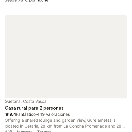
Guetaria, Costa Vasca
Casa rural para 2 personas
9.4
Fantástico
⋅
449 valoraciones
Offering a shared lounge and garden view, Gure ametsa is
located in Getaria, 28 km from La Concha Promenade and 28
km from Peine del Viento Sculptures. The property features sea
Wifi
Internet
Terraza