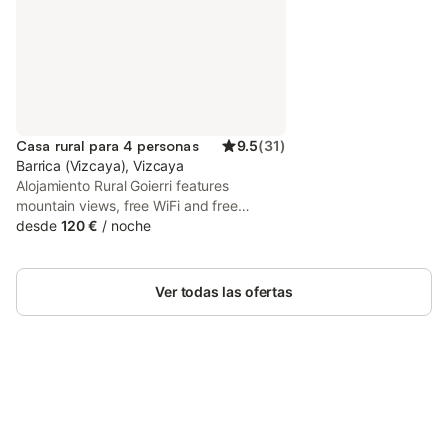
Casa rural para 4 personas
9.5
(
31
)
Barrica (Vizcaya), Vizcaya
Alojamiento Rural Goierri features
mountain views, free WiFi and free
private parking, located in Barrika, 13 km
desde
120 €
/
noche
from Vizcaya Bridge. There is a private
entrance at the country house for the
convenience of those who stay.
Ver todas las ofertas
Ahorra hasta un 10% en muchos
Inicia sesión
alojamientos con tu cuenta.