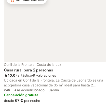
admite un animal de compañía. No se permite fumar ni celebrar
eventos. No hay Wi-Fi disponible. La propiedad tiene acceso sin
escalones.
Conil de la Frontera, Costa de la Luz
Casa rural para 2 personas
10.0
Fantástico
⋅
9 valoraciones
Ubicada en Conil de la Frontera, La Casita de Leonardo es una
acogedora casa vacacional de 35 m² ideal para hasta 2
personas. Dispone de 1 dormitorio cómodo, 1 baño y una cocina
Wifi
Aire acondicionado
Jardín
privada totalmente equipada. En el salón hay un sofá cama
Cancelación gratuita
adecuado para un niño. La casa cuenta con Wi-Fi, aire
67 €
desde
por noche
acondicionado con función de calefacción en el salón que
climatiza toda la vivienda, lavadora y smart TV. Para familias