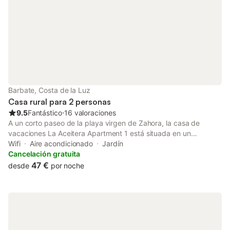
afectar el uso de la piscina,
Barbate, Costa de la Luz
Casa rural para 2 personas
9.5
Fantástico
⋅
16 valoraciones
A un corto paseo de la playa virgen de Zahora, la casa de
vacaciones La Aceitera Apartment 1 está situada en un
complejo residencial turístico con piscina comunitaria y una
Wifi
Aire acondicionado
Jardín
bonita terraza propia. El apartamento, de ambiente rústico
Cancelación gratuita
gracias a sus muebles de piedra natural y madera, consta de un
47 €
desde
por noche
salón/comedor de planta abierta, una acogedora chimenea y
una cocina bien equipada integrada, un dormitorio doble y un
cuarto de baño. El apartamento vacacional tiene capacidad
para 2 personas. Los servicios adicionales incluyen Wi-Fi, aire
acondicionado y televisión. En su zona exterior privada, lea un
buen libro en las tumbonas de su verde césped y prepare