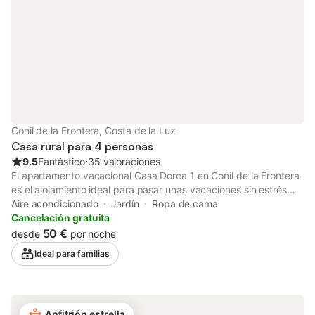
Conil de la Frontera, Costa de la Luz
Casa rural para 4 personas
9.5
Fantástico
⋅
35 valoraciones
El apartamento vacacional Casa Dorca 1 en Conil de la Frontera
es el alojamiento ideal para pasar unas vacaciones sin estrés
con tus seres queridos. La propiedad de 50 m² consta de una
Aire acondicionado
Jardín
Ropa de cama
sala de estar, una cocina bien equipada, 2 dormitorios y 1 baño,
Cancelación gratuita
por lo que puede alojar a 4 personas. Los servicios adicionales
50 €
desde
por noche
incluyen un espacio de trabajo dedicado para la oficina en casa,
Ideal para familias
una televisión, aire acondicionado, así como una lavadora. Esta
propiedad ofrece una zona exterior privada con piscina, jardín,
terraza y barbacoa portátil. La propiedad está ubicada en
cerca de la playa. Hay aparcamiento gratuito en la calle. Se
Anfitrión estrella