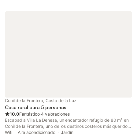
personas. Entre los servicios adicionales se incluyen Wi-Fi,
televisión, aire acondicionado, lavadora y secadora. También se
dispone de cuna y trona bajo petición. Disfruta de un oasis
privado con piscina, jardín, balcón, barbacoa y ducha exterior
en este alquiler vacacional. Hay una plaza de aparcamiento
disponible en la propiedad y aparcamiento gratuito en la calle.
Se permite un máximo de 2 mascotas. No se permite fumar ni
celebrar eventos.
Conil de la Frontera, Costa de la Luz
Casa rural para 5 personas
10.0
Fantástico
⋅
4 valoraciones
Escapad a Villa La Dehesa, un encantador refugio de 80 m² en
Conil de la Frontera, uno de los destinos costeros más queridos
de Andalucía, famoso por sus playas vírgenes, aguas turquesas
Wifi
Aire acondicionado
Jardín