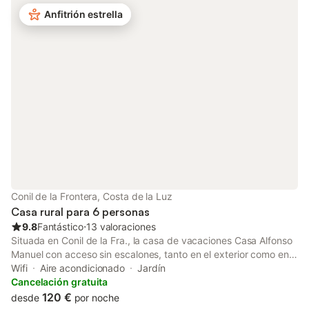
Wi-Fi, aire acondicionado, calefacción y televisión privados.
Anfitrión estrella
Lavadora incluida. Aparcamiento para 4 vehículos. Tronas,
cunas y mascotas disponibles bajo petición. Auto check-in
disponible. Importante: No se permite fumar dentro de la
propiedad. El check-in está restringido a mayores de 25 años.
No se permiten fiestas ni ruido de 22:00 h a 8:00 h para
respetar el descanso de los vecinos.
Conil de la Frontera, Costa de la Luz
Casa rural para 6 personas
9.8
Fantástico
⋅
13 valoraciones
Situada en Conil de la Fra., la casa de vacaciones Casa Alfonso
Manuel con acceso sin escalones, tanto en el exterior como en
el interior tiene todo lo necesario para unas vacaciones
Wifi
Aire acondicionado
Jardín
confortables. La propiedad de 116 m² consta de una sala de
Cancelación gratuita
estar, una cocina, 3 dormitorios y 2 baños, así como un aseo
120 €
desde
por noche