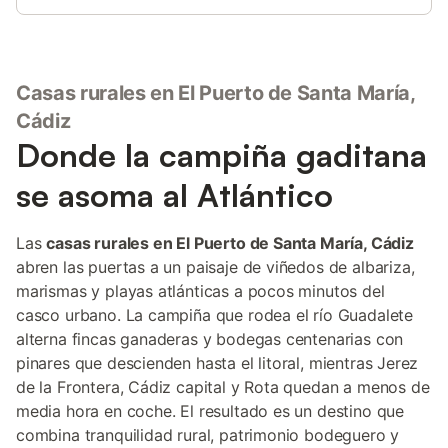
un comedor, lo que proporciona un entorno funcional para su
estancia. La unidad es independiente y se encuentra en la
planta baja, lo que garantiza un acceso sencillo. En el exterior,
encontrará una piscina privada, una terraza y un jardín con
Casas rurales en El Puerto de Santa María,
barbacoa, que ofrecen vistas a la piscina y al jardín. Hay
aparcamiento disponible en la propiedad y se admiten
Cádiz
mascotas. La villa es un espacio libre de humos y se puede
Donde la campiña gaditana
organizar un servicio de traslado. La propiedad se sitúa a 1,5
km de la playa y de la estación de tren, mientras que servicios
se asoma al Atlántico
locales como restaurantes y supermercados se encuentran a
menos de 1 km. Entre los puntos de interés cercanos se
incluyen el Ramón Javier Bayo Valdés a 400 m y el Parque Del
Las
casas rurales en El Puerto de Santa María, Cádiz
Vino Fino a 1,5 km.
abren las puertas a un paisaje de viñedos de albariza,
marismas y playas atlánticas a pocos minutos del
casco urbano. La campiña que rodea el río Guadalete
alterna fincas ganaderas y bodegas centenarias con
pinares que descienden hasta el litoral, mientras Jerez
de la Frontera, Cádiz capital y Rota quedan a menos de
media hora en coche. El resultado es un destino que
combina tranquilidad rural, patrimonio bodeguero y