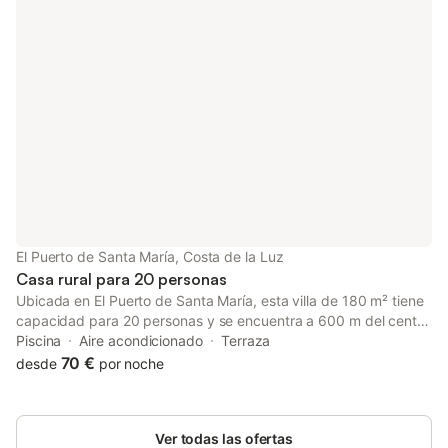
El Puerto de Santa María, Costa de la Luz
Casa rural para 20 personas
Ubicada en El Puerto de Santa María, esta villa de 180 m² tiene
capacidad para 20 personas y se encuentra a 600 m del centro
de la ciudad. La propiedad ofrece una distribución espaciosa
Piscina
Aire acondicionado
Terraza
para grupos grandes, con 5 dormitorios, 1 baño y una cocina
70 €
desde
por noche
equipada con horno, placa de cocina, microondas, lavavajillas y
cafetera. En el interior, la villa cuenta con aire acondicionado,
calefacción, chimenea y televisión de pantalla plana, con suelos
Ver todas las ofertas
de madera o parqué. La zona de estar incluye un sofá cama y