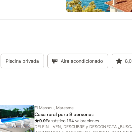
lia sala de comedor con
aparcamiento cubierta disponible
. Hay unas grandes puertas de
propiedad. Se permite un máxim
ue nos dan acceso a una larga
mascotas. No se permite fumar ni
Esta sala nos conecta con la sala
eventos. Este inmueble no dispon
con vistas al mar. Cocina abierta,
acondicionado. En caso de celeb
tica y bien equipada con una
evento como una boda o fiesta d
ongelador de gran capacidad y
cumpleaños, se debe informar a l
omésticos nuevos. Y una pequeña
propiedad con antelación ya que
avanderia con acceso directo al
un precio diferente.
 2 habitaciones dobles con dos
ividuales. 1 habitación doble
Piscina privada
Aire acondicionado
8,0
 doble y baño privado con
odas las habitaciones disponen
io para guardar ropa y ventana
 a la propiedad o al mar. Otro
 ducha a disposición y varios
El Masnou, Maresme
Casa rural para 8 personas
9.9
Fantástico
⋅
164 valoraciones
DELFIN - VEN, DESCUBRE y DESCONECTA ¿BUS