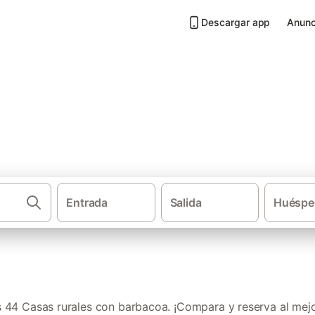
Descargar app
Anunc
n barbacoa en Maresme
Entrada
Salida
Huéspe
·
·
Casas rurales
Cataluña
Provincia de Barcelon
44 Casas rurales con barbacoa. ¡Compara y reserva al mejo