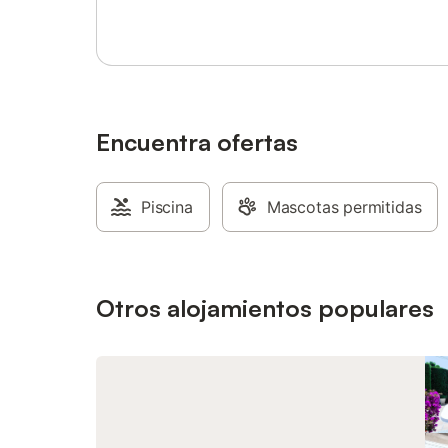
aparcamiento gratuito disponible en el
a la amp
jardín. No se permiten mascotas. Se
chimenea
ofrece limpieza adicional por un
cristal q
suplemento. No se admiten grupos de
terraza. 
huéspedes menores de 25 años. null
de estar 
muy prác
nevera-c
Encuentra ofertas
electrod
zona de l
exterior.
Piscina
Mascotas permitidas
camas ind
con cama
ducha. T
de espac
con vista
Otros alojamientos populares
baño con