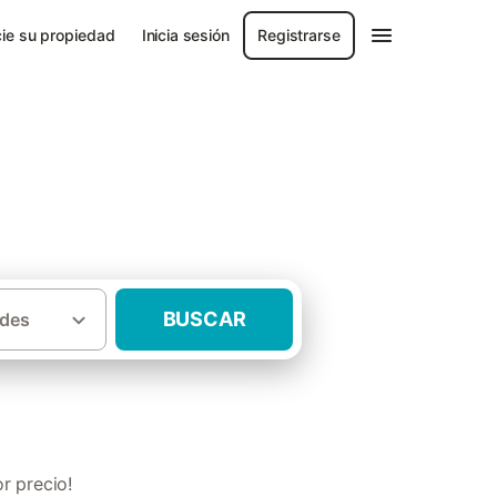
ie su propiedad
Inicia sesión
Registrarse
BUSCAR
des
·
a
Casas rurales con barbacoa Maresme
r precio!