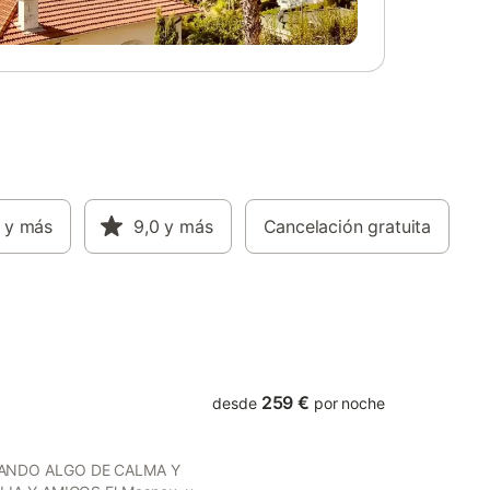
 en la
todos se reúnen de forma natural
o de 2
alrededor de la barbacoa mientras las
 celebrar
luces de Arenys de Mar comienzan a
e de aire
aparecer más abajo. La playa de Arenys
rar un
de Mar se encuentra a unos 500 metros y
e
ofrece amplias extensiones de arena con
a
chiringuitos de temporada y cafeterías
 tienen
frente al mar. Se puede llegar al puerto
pesquero de la localidad en unos 6
minutos y merece especialmente la pena
y más
visitarlo a última hora de la tarde, cuando
9,0
y más
Cancelación gratuita
comienza la subasta diaria de pescado y
los restaurantes de marisco empiezan a
llenarse a lo largo del puerto. La Riera se
encuentra cerca, bajo hileras de plátanos,
y sigue siendo el centro social d
259 €
desde
por noche
CANDO ALGO DE CALMA Y