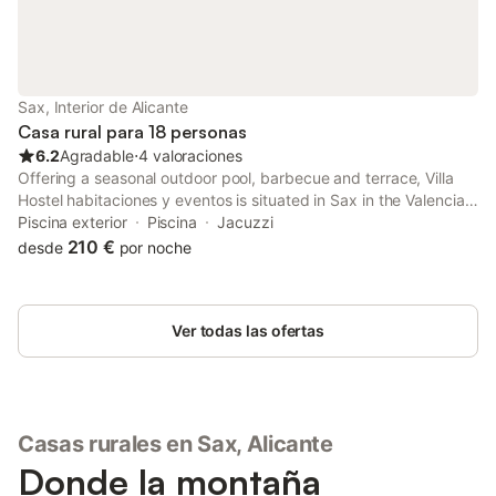
y se permiten eventos. La villa se encuentra a 600 m del centro
de la ciudad y a 1,5 km de la estación de tren. Las actividades
en el lugar incluyen ping-pong, dardos y juegos de mesa, y
cuenta con un mostrador de información turística para organizar
excursiones por la zona.
Sax, Interior de Alicante
Casa rural para 18 personas
6.2
Agradable
⋅
4 valoraciones
Offering a seasonal outdoor pool, barbecue and terrace, Villa
Hostel habitaciones y eventos is situated in Sax in the Valencia
Community Region. Alicante is 35 km away. Private parking is
Piscina exterior
Piscina
Jacuzzi
available on site.
210 €
desde
por noche
Ver todas las ofertas
Casas rurales en Sax, Alicante
Donde la montaña