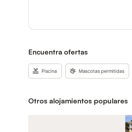
para term
Inicia sesión o regístrate
Durante e
relajante
encantad
excursio
hermosas 
varios lu
o la impr
emplazam
Encuentra ofertas
duda mer
Piscina
Mascotas permitidas
Otros alojamientos populares