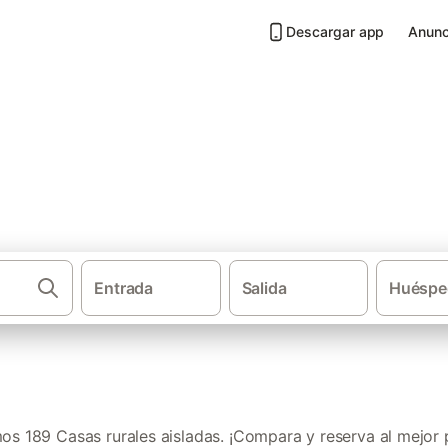
Descargar app
Anunc
adas en Provincia de Valencia
Entrada
Salida
Huéspe
·
·
Casas rurales
Comunidad Valenciana
Casa
s 189 Casas rurales aisladas. ¡Compara y reserva al mejor 