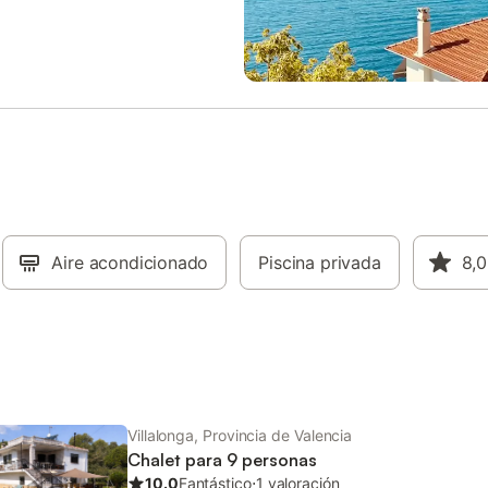
inar el día con buen ambiente.
l día, la piscina invita a pasar
s horas en el agua. Descubra el
or paisaje montañoso en
nes que le seducirán con
vistas. En Xàtiva encontrará
gares de interés, como la basílica
esionante fortaleza en un bonito
iento sobre la ciudad, que sin
ecen una visita.
Aire acondicionado
Piscina privada
8,0
Villalonga, Provincia de Valencia
Chalet para 9 personas
10.0
Fantástico
⋅
1 valoración