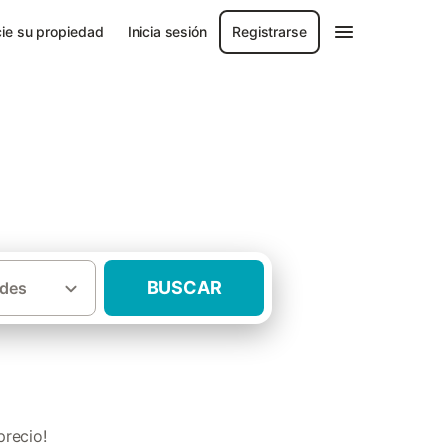
ie su propiedad
Inicia sesión
Registrarse
BUSCAR
des
s rurales aisladas Provincia de Valencia
precio!