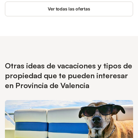
y juguetes para niños. También hay disponible una cuna y una
Ver todas las ofertas
trona. Este alquiler de vacaciones ofrece un oasis privado al aire
libre con piscina, jardín, varias terrazas, barbacoa y ducha
exterior. La propiedad está ubicada en cerca de la playa. Hay 3
plazas de aparcamiento disponibles en la propiedad. Se
pueden organizar limpiezas adicionales y cambios de ropa de
cama durante la estancia por un suplemento. No se permiten
mascotas, fumar ni celebrar eventos. La propiedad tiene acceso
sin escalones. Se proporcionan toallas de playa y piscina. La
propiedad ofrece productos hechos a manos/de cosecha
Otras ideas de vacaciones y tipos de
propia. Este establecimiento tiene directrices para ayudar a los
huéspedes a separar correctamente los residuos. Más
propiedad que te pueden interesar
información en el establecimiento.
en Provincia de Valencia