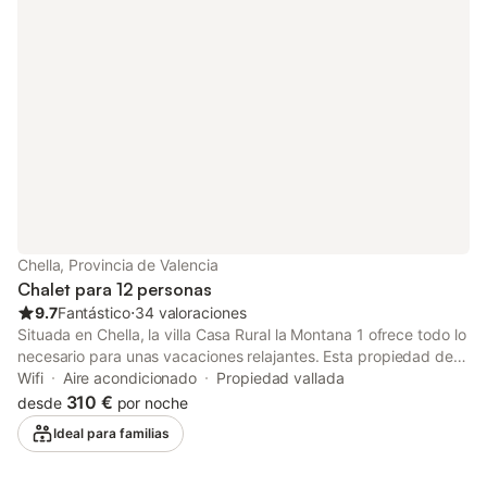
aproximadamente 1 k
número 6 rojo. ¡¡Todo
Si causa daños a la 
est
Chella, Provincia de Valencia
Chalet para 12 personas
9.7
Fantástico
⋅
34 valoraciones
Situada en Chella, la villa Casa Rural la Montana 1 ofrece todo lo
necesario para unas vacaciones relajantes. Esta propiedad de
dos plantas cuenta con una sala de estar, una cocina bien
Wifi
Aire acondicionado
Propiedad vallada
equipada con lavavajillas, seis dormitorios y cuatro baños, lo
310 €
desde
por noche
que permite alojar cómodamente hasta 12 personas. Entre los
Ideal para familias
servicios adicionales se incluyen Wi-Fi, aire acondicionado
(disponible en la mayoría de las habitaciones y que refresca
eficazmente toda la villa), lavadora y televisión. También se