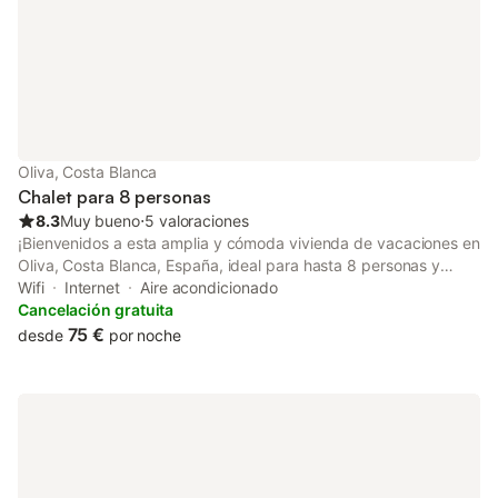
Oliva, Costa Blanca
Chalet para 8 personas
8.3
Muy bueno
⋅
5 valoraciones
¡Bienvenidos a esta amplia y cómoda vivienda de vacaciones en
Oliva, Costa Blanca, España, ideal para hasta 8 personas y
perfecta para unas vacaciones inolvidables con familia, amigos
Wifi
Internet
Aire acondicionado
y mascota! Situada en una zona de playa y residencial, cerca
Cancelación gratuita
de un campo de golf, restaurantes, bares, tiendas y
75 €
desde
por noche
supermercados, y a solo 1 km de la hermosa Playa Oliva Nova.
Esta espaciosa vivienda de 2 plantas ofrece 3 dormitorios y 2
cuartos de baño, distribuidos en ambas plantas, con acceso al
dormitorio y baño de la planta superior solo a través de una
escalera exterior, brindando privacidad y una distribución única.
Además, tanto el salón/comedor y en los dos dormitorios
situados en la planta principal como en el dormitorio situado en