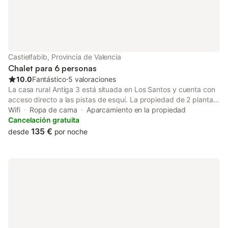
Castielfabib, Provincia de Valencia
Chalet para 6 personas
10.0
Fantástico
⋅
5 valoraciones
La casa rural Antiga 3 está situada en Los Santos y cuenta con
acceso directo a las pistas de esquí. La propiedad de 2 plantas
consta de una sala de estar, una cocina bien equipada, 3
Wifi
Ropa de cama
Aparcamiento en la propiedad
dormitorios y 1 baño, por lo que puede acomodar a 6 personas.
Cancelación gratuita
Los servicios adicionales incluyen Wi-Fi, televisión y lavadora.
135 €
desde
por noche
También hay una cuna disponible. Este alojamiento no dispone
de: aire acondicionado. Hay una plaza de aparcamiento
disponible en el recinto. Se permite un máximo de 2 mascotas.
No se permite fumar ni celebrar eventos. Se proporcionan
bicicletas. El anfitrión vende productos caseros como
mermelada de manzana.