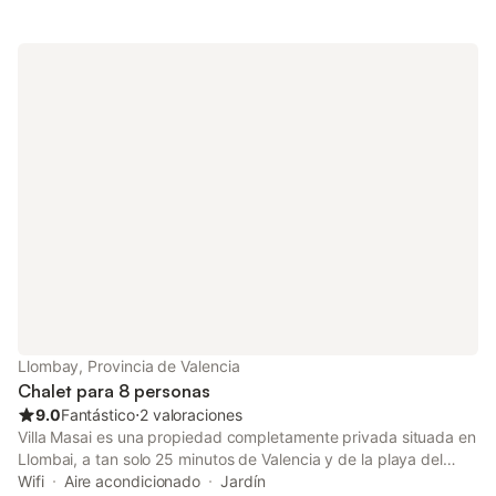
televisión, ventilador y lavadora. Este alojamiento no ofrece: aire
acondicionado. Los enlaces de transporte público se
encuentran a poca distancia a pie. Hay aparcamiento gratuito
en la calle. Se permite un animal de compañía. No se permite
fumar ni celebrar eventos. Esta propiedad cuenta con
iluminación de bajo consumo.
Llombay, Provincia de Valencia
Chalet para 8 personas
9.0
Fantástico
⋅
2 valoraciones
Villa Masai es una propiedad completamente privada situada en
Llombai, a tan solo 25 minutos de Valencia y de la playa del
Saler. Con 145 m² distribuidos en dos plantas y una parcela de
Wifi
Aire acondicionado
Jardín