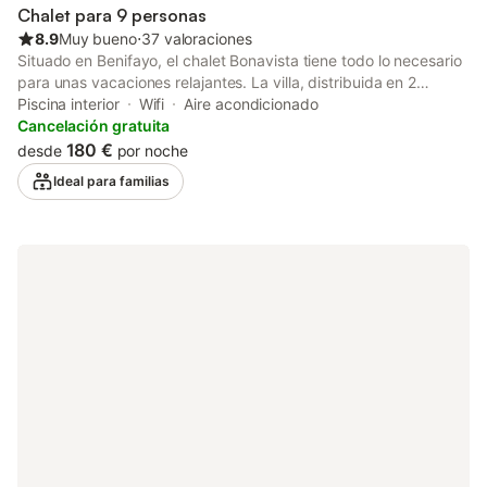
de alquiler y un inventario. Las salidas antes de las 8.00 y las
Chalet para 9 personas
llegadas después de las 21.00 conllevan un suplemento. Esta
8.9
Muy bueno
⋅
37 valoraciones
propiedad
Situado en Benifayo, el chalet Bonavista tiene todo lo necesario
para unas vacaciones relajantes. La villa, distribuida en 2
plantas, cuenta con una sala de estar, cocina, 4 dormitorios y 3
Piscina interior
Wifi
Aire acondicionado
baños, con capacidad para 9 personas. Entre los servicios
Cancelación gratuita
adicionales se incluyen Wi-Fi, aire acondicionado, lavadora y
180 €
desde
por noche
televisión. También se ofrece cuna y trona de forma gratuita. El
Ideal para familias
principal atractivo de este alojamiento es su zona exterior
privada, que dispone de piscina, jardín con huerto, mobiliario de
exterior, terraza descubierta, barbacoa y parque infantil.
Además, hay una zona exterior compartida con piscina
disponible para su uso, así como futbolín y cancha de
baloncesto. Las distancias aproximadas son: restaurante más
cercano a 602 m, cafetería a 5,01 km, bar a 4,34 km,
supermercado a 5,73 km y la playa Platja de la Devesa del
Saler a 23,29 km. El aeropuerto de Valencia se encuentra a 33,7
km. La ciudad de Valencia está a 28 km, aproximadamente 35
minutos en coche. No se permiten mascotas ni fiestas en esta
propiedad. Hay aparcamiento gratuito disponible en el
alojamiento y se recomienda disponer de vehículo propio.