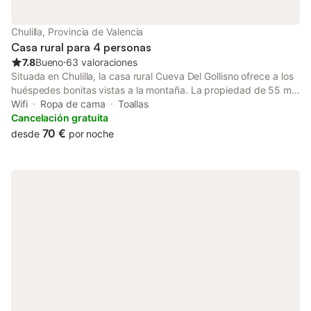
Chulilla, Provincia de Valencia
Casa rural para 4 personas
7.8
Bueno
⋅
63 valoraciones
Situada en Chulilla, la casa rural Cueva Del Gollisno ofrece a los
huéspedes bonitas vistas a la montaña. La propiedad de 55 m²
consta de una sala de estar, una cocina, 2 dormitorios y 1 baño,
Wifi
Ropa de cama
Toallas
por lo que puede alojar a 4 personas. Los servicios adicionales
Cancelación gratuita
incluyen Wi-Fi de alta velocidad (apto para videollamadas),
70 €
desde
por noche
televisión, ventilador y lavadora. Este alojamiento no ofrece: aire
acondicionado. Los enlaces de transporte público se
encuentran a poca distancia a pie. Hay aparcamiento gratuito
en la calle. Se permite un animal de compañía. No se permite
fumar ni celebrar eventos. Esta propiedad cuenta con
iluminación de bajo consumo.