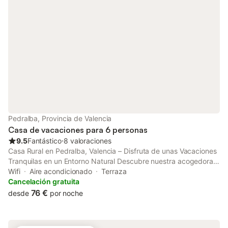
aparcamiento disponibles en la propiedad. Se admiten
mascotas bajo petición y por un suplemento.
Pedralba, Provincia de Valencia
Casa de vacaciones para 6 personas
9.5
Fantástico
⋅
8 valoraciones
Casa Rural en Pedralba, Valencia – Disfruta de unas Vacaciones
Tranquilas en un Entorno Natural Descubre nuestra acogedora
casa rural en Pedralba, un destino perfecto para disfrutar de
Wifi
Aire acondicionado
Terraza
unas vacaciones relajantes en plena naturaleza, a solo unos
Cancelación gratuita
kilómetros de Valencia. Esta encantadora vivienda combina la
76 €
desde
por noche
tradición rural con todas las comodidades modernas,
ofreciéndote una experiencia única en un entorno pintoresco y
tranquilo. Espacios Amplios y CómodosPlanta baja: Un amplio