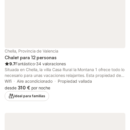
Chella, Provincia de Valencia
Chalet para 12 personas
9.7
Fantástico
⋅
34 valoraciones
Situada en Chella, la villa Casa Rural la Montana 1 ofrece todo lo
necesario para unas vacaciones relajantes. Esta propiedad de
dos plantas cuenta con una sala de estar, una cocina bien
Wifi
Aire acondicionado
Propiedad vallada
equipada con lavavajillas, seis dormitorios y cuatro baños, lo
310 €
desde
por noche
que permite alojar cómodamente hasta 12 personas. Entre los
Ideal para familias
servicios adicionales se incluyen Wi-Fi, aire acondicionado
(disponible en la mayoría de las habitaciones y que refresca
eficazmente toda la villa), lavadora y televisión. También se
dispone de cuna para bebés. La zona exterior privada ofrece
una piscina, una terraza descubierta y una terraza cubierta,
ideales para disfrutar al aire libre. Hay cinco plazas de