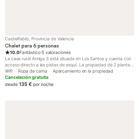
Castielfabib, Provincia de Valencia
Chalet para 6 personas
10.0
Fantástico
⋅
5 valoraciones
La casa rural Antiga 3 está situada en Los Santos y cuenta con
acceso directo a las pistas de esquí. La propiedad de 2 plantas
consta de una sala de estar, una cocina bien equipada, 3
Wifi
Ropa de cama
Aparcamiento en la propiedad
dormitorios y 1 baño, por lo que puede acomodar a 6 personas.
Cancelación gratuita
Los servicios adicionales incluyen Wi-Fi, televisión y lavadora.
135 €
desde
por noche
También hay una cuna disponible. Este alojamiento no dispone
de: aire acondicionado. Hay una plaza de aparcamiento
disponible en el recinto. Se permite un máximo de 2 mascotas.
No se permite fumar ni celebrar eventos. Se proporcionan
bicicletas. El anfitrión vende productos caseros como
mermelada de manzana.