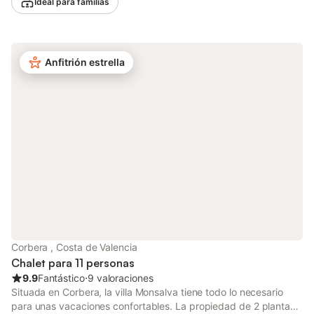
Ideal para familias
asienta la casa fue segregado de una antigua finca agrícola
donde se cultivaban malvarrosas para elaborar perfumes. Esta
flor, cuya esencia simboliza la supervivencia a través del amor,
sigue impregnando el espíritu del lugar. Hoy, casAcamer es ese
Anfitrión estrella
refugio que António imaginó: un espacio para amantes del mar y
del silencio, situado en un enclave privilegiado frente al
Mediterráneo, dentro de la reserva natural de aves acuáticas de
la Red Natura 2000, con intervenciones mínimas para preservar
su ecosistema único. Durante 44 años, las 13 casas de primera
línea de Cases de Queralt han resistido cientos de temporales,
siendo un modelo vivo de fortaleza, resiliencia y perdurabilidad.
Desde 2007, la amenaza constante de la administración de
retirar el derecho de propiedad por encontrarse dentro del
dominio marítimo-terrestre ha sido una sombra que no ha
doblegado a sus habitantes. En mayo de 2026, un gran
proyecto de regeneración costera financiado con fondos
europeos devolvió la playa que existía en 1960: arena extraída
Corbera , Costa de Valencia
Chalet para 11 personas
9.9
Fantástico
⋅
9 valoraciones
Situada en Corbera, la villa Monsalva tiene todo lo necesario
para unas vacaciones confortables. La propiedad de 2 plantas