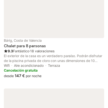
Bárig, Costa de Valencia
Chalet para 8 personas
9.3
Fantástico
⋅
18 valoraciones
El exterior de la casa es un verdadero paraíso. Podrán disfrutar
de la piscina privada de cloro con unas dimensiones de 10
metros de largo por 5 metros de ancho y una profundidad que
Wifi
Aire acondicionado
Terraza
varía entre 1 y 1.40 metros. Es perfecta para los días calurosos
Cancelación gratuita
y si no pueden refrescarse en la ducha exterior para una mayor
147 €
desde
por noche
comodidad. Relájense en la terraza disfrutando de una
barbacoa junto a sus acompañantes. La casa se encuentra en
una zona elevada como si fuera un primer piso que solo se
puede acceder mediante escaleras. En el interior encontrarán
una sala de estar que dispone de aire acondicionado y Smart
TV, proporcionando un espacio confortable para relajarse y