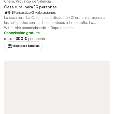
Chera, Provincia de Valencia
confort, originalidad y silencio, prolongado por sus jardines. Es
Casa rural para 19 personas
ideal para
9.3
Fantástico
⋅
3 valoraciones
La casa rural La Casona está situada en Chera e impresiona a
los huéspedes con sus bonitas vistas a la montaña. La
propiedad de 2 plantas consta de una sala de estar, una cocina,
Wifi
Aire acondicionado
Ropa de cama
5 dormitorios y 3 baños, por lo que puede alojar a 19 personas.
Cancelación gratuita
Los servicios adicionales incluyen Wi-Fi de alta velocidad (apto
300 €
desde
por noche
para videollamadas), televisión, aire acondicionado y lavadora.
Ideal para familias
También hay una trona disponible. Este alquiler de vacaciones
cuenta con una zona exterior privada con terraza descubierta,
terraza cubierta y barbacoa. Hay conexiones de transporte
público a poca distancia y una pista de tenis a 15 minutos a pie.
Hay aparcamiento gratuito en la calle. Se permite una mascota.