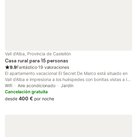
Vall d'Alba, Provincia de Castellón
Casa rural para 15 personas
9.9
Fantástico
⋅
19 valoraciones
El apartamento vacacional El Secret De Marco está situado en
Vall d'Alba e impresiona a los huéspedes con bonitas vistas a la
montaña. La propiedad de 3 plantas consta de una sala de
Wifi
Aire acondicionado
Jardín
estar, 5 dormitorios y 1 baño, por lo que puede alojar a 15
Cancelación gratuita
personas. Los servicios adicionales incluyen Wi-Fi, televisión,
400 €
desde
por noche
aire acondicionado, lavadora, libros y juguetes para niños.
También hay una cuna disponible. Este alquiler de vacaciones
ofrece un espacio privado al aire libre con piscina, jardín,
piscina infantil y barbacoa. Perfecto para familias y amigos que
buscan una escapada relajante. Hay una plaza de
aparcamiento disponible en el recinto. Se permite un máximo de