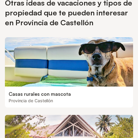
Otras ideas de vacaciones y tipos de
y a solo 35 km del aeropuerto de Castellón. NO se permiten
mascotas. IMPORTANTE: las fotografías de los interiores y
propiedad que te pueden interesar
exteriores son ejemplos y no representan la variedad de
apartamentos disponibles
en Provincia de Castellón
Casas rurales con mascota
Provincia de Castellón