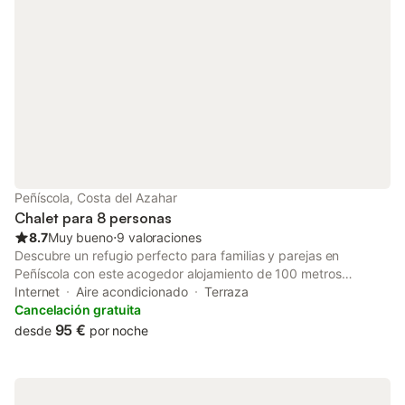
2 mascotas. No se permite fumar ni celebrar eventos. No se
proporcionan toallas.
Peñíscola, Costa del Azahar
Chalet para 8 personas
8.7
Muy bueno
⋅
9 valoraciones
Descubre un refugio perfecto para familias y parejas en
Peñíscola con este acogedor alojamiento de 100 metros
cuadrados. Ubicado en una zona residencial tranquila, este
Internet
Aire acondicionado
Terraza
alojamiento ofrece una experiencia única a solo 400 metros de
Cancelación gratuita
la hermosa Playa Norte. La casa cuenta con 3 dormitorios que
95 €
desde
por noche
pueden alojar cómodamente hasta 6 adultos, con una
distribución flexible. La climatización es parcial, con aire
acondicionado en la sala de estar y algunas habitaciones,
garantizando tu confort durante todo el año. La cocina te